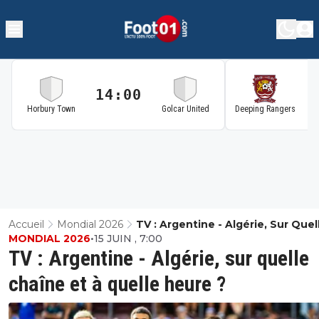
14:00
1
Horbury Town
Golcar United
Deeping Rangers
Accueil
Mondial 2026
TV : Argentine - Algérie, Sur Quel
MONDIAL 2026
•
15 JUIN , 7:00
Chaîne Et À Quelle Heure ?
TV : Argentine - Algérie, sur quelle
chaîne et à quelle heure ?