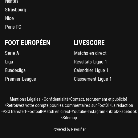
Nantes
Strasbourg
Nice
Paris FC
FOOT EUROPÉEN
LIVESCORE
Serie A
Matchs en direct
Liga
Résultats Ligue 1
Bundesliga
Calendrier Ligue 1
Premier League
Classement Ligue 1
•
Mentions Légales - Confidentialité
Contact, recrutement et publicité
•
•
Retrouvez votre compte pour les commentaires sur Foot01
La rédaction
•
•
•
•
•
•
•
PSG transfert
Football
Match en direct
Youtube
Instagram
TikTok
Facebook
•
Sitemap
Powered by Newsifier