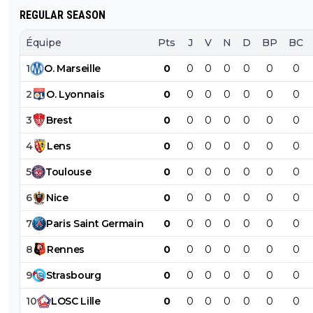
REGULAR SEASON
Équipe
Pts
J
V
N
D
BP
BC
1
O
.
Marseille
0
0
0
0
0
0
0
2
O
.
Lyonnais
0
0
0
0
0
0
0
3
Brest
0
0
0
0
0
0
0
4
Lens
0
0
0
0
0
0
0
5
Toulouse
0
0
0
0
0
0
0
6
Nice
0
0
0
0
0
0
0
7
Paris
Saint
Germain
0
0
0
0
0
0
0
8
Rennes
0
0
0
0
0
0
0
9
Strasbourg
0
0
0
0
0
0
0
10
LOSC
Lille
0
0
0
0
0
0
0