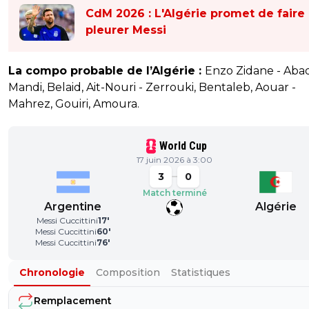
CdM 2026 : L'Algérie promet de faire
pleurer Messi
La compo probable de l’Algérie :
Enzo Zidane - Aba
Mandi, Belaid, Ait-Nouri - Zerrouki, Bentaleb, Aouar -
Mahrez, Gouiri, Amoura.
World Cup
17 juin 2026 à 3:00
3
0
Match terminé
Argentine
Algérie
Messi Cuccittini
17
'
Messi Cuccittini
60
'
Messi Cuccittini
76
'
Chronologie
Composition
Statistiques
Remplacement