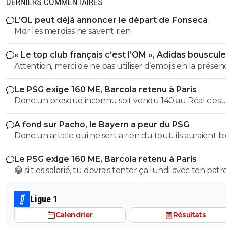
DERNIERS COMMENTAIRES
L’OL peut déjà annoncer le départ de Fonseca
Mdr les merdias ne savent rien
« Le top club français c’est l’OM », Adidas bouscule
PSG
Attention, merci de ne pas utiliser d’emojis en la prése
Raymond Q qui a un traumatisme de l enfance lié à ces
Le PSG exige 160 ME, Barcola retenu à Paris
derniers; pour le soutenir, vous pouvez adhérer à son
Donc un presque inconnu soit vendu 140 au Réal c'est
association se prétendant faire partie d’une « élite » litté
normal et un double détenteur de la LDC soit à un pri
se refusant catégoriquement l utilisation d emojis bien 
A fond sur Pacho, le Bayern a peur du PSG
faiblard normal ?? Messieurs les anglais allez vous faire ...
populaire à son goût et surtout incompréhensible pou
Donc un article qui ne sert a rien du tout...ils auraient b
gros globes oculaires de sardine. Cordialement.
voulu mais finalement non...je peux en écrire 200 des ar
Le PSG exige 160 ME, Barcola retenu à Paris
comme ca !
😁 si t es salarié, tu devrais tenter ça lundi avec ton pat
pour voir ce qu’il va te répondre
Ligue 1
Calendrier
Résultats