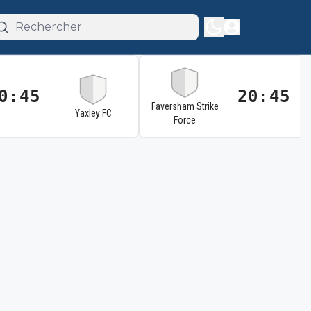
0:45
20:45
Faversham Strike
Yaxley FC
Force