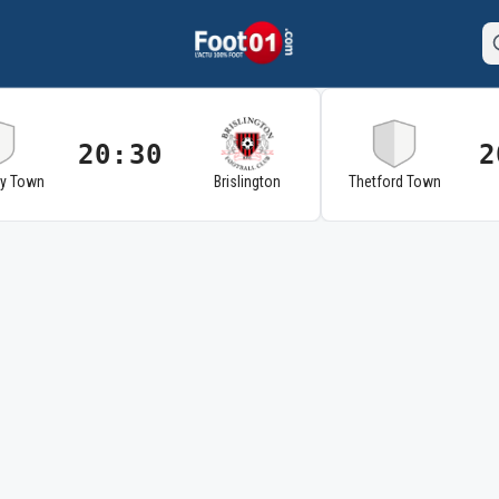
20:30
2
ry Town
Brislington
Thetford Town