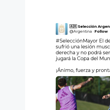
🇦🇷 Selección Arge
@
Argentina
·
Follow
#SelecciónMayor
 El d
sufrió una lesión muscu
derecha y no podrá ser
jugará la Copa del Mund
¡Ánimo, fuerza y pronta