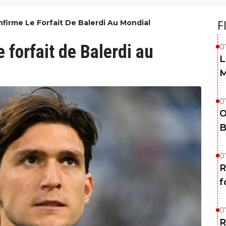
firme Le Forfait De Balerdi Au Mondial
F
 forfait de Balerdi au
0
L
M
0
O
B
0
R
f
0
R