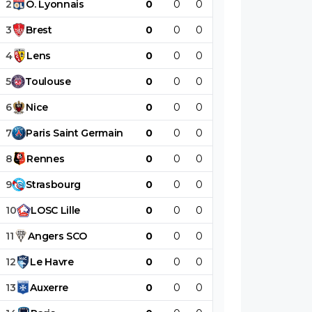
2
O
.
Lyonnais
0
0
0
0
0
0
3
Brest
0
0
0
0
0
0
4
Lens
0
0
0
0
0
0
5
Toulouse
0
0
0
0
0
0
6
Nice
0
0
0
0
0
0
7
Paris
Saint
Germain
0
0
0
0
0
0
8
Rennes
0
0
0
0
0
0
9
Strasbourg
0
0
0
0
0
0
10
LOSC
Lille
0
0
0
0
0
0
11
Angers
SCO
0
0
0
0
0
0
12
Le
Havre
0
0
0
0
0
0
13
Auxerre
0
0
0
0
0
0