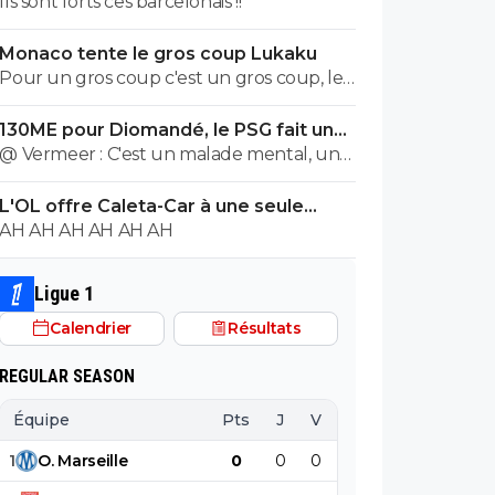
Ils sont forts ces barcelonais !!
Monaco tente le gros coup Lukaku
Pour un gros coup c'est un gros coup, le
mec c'est un Sumotori !
130ME pour Diomandé, le PSG fait une
nouvelle offre
@ Vermeer : C'est un malade mental, un
cas très très grave. Beaucoup plus grave
L'OL offre Caleta-Car à une seule
que l'autre porc sur maxi.
condition
AH AH AH AH AH AH
Ligue 1
Calendrier
Résultats
REGULAR SEASON
Équipe
Pts
J
V
N
D
BP
B
1
O
.
Marseille
0
0
0
0
0
0