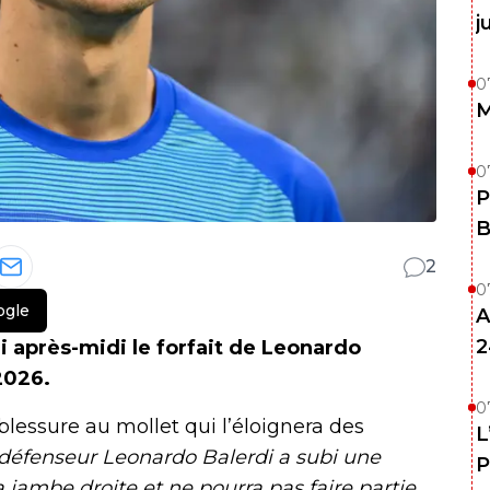
j
0
M
0
P
B
2
0
ogle
A
2
i après-midi le forfait de Leonardo
2026.
0
blessure au mollet qui l’éloignera des
L
 défenseur Leonardo Balerdi a subi une
P
 jambe droite et ne pourra pas faire partie