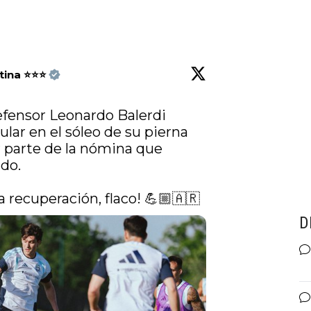
ntina ⭐⭐⭐
efensor Leonardo Balerdi 
lar en el sóleo de su pierna 
 parte de la nómina que 
o. 

 recuperación, flaco! 💪🏼🇦🇷 
D