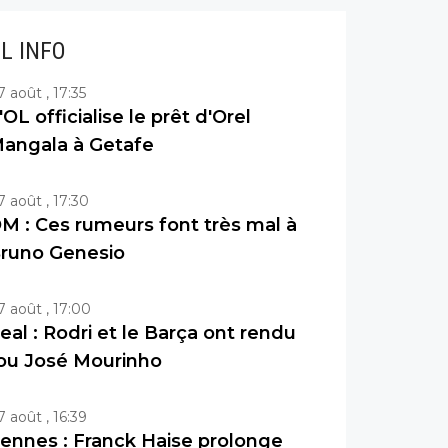
IL INFO
7 août , 17:35
'OL officialise le prêt d'Orel
angala à Getafe
7 août , 17:30
M : Ces rumeurs font très mal à
runo Genesio
7 août , 17:00
eal : Rodri et le Barça ont rendu
ou José Mourinho
7 août , 16:39
ennes : Franck Haise prolonge