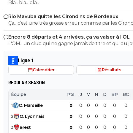
Bla... bla... bla...
Rio Mavuba quitte les Girondins de Bordeaux
Ça... c'est une très grosse erreur commise par les Giron
Bordeaux.
Encore 8 départs et 4 arrivées, ça va valser à l'OL
L'OM... un club qui ne gagne jamais de titre et qui du j
lendemenain pense remporter la Ligue1. MDR C'est McCourt
qui doit être navré avec tout ce qu'il a dépensé.
Ligue 1
Calendrier
Résultats
REGULAR SEASON
Équipe
Pts
J
V
N
D
BP
BC
1
O
.
Marseille
0
0
0
0
0
0
0
2
O
.
Lyonnais
0
0
0
0
0
0
0
3
Brest
0
0
0
0
0
0
0