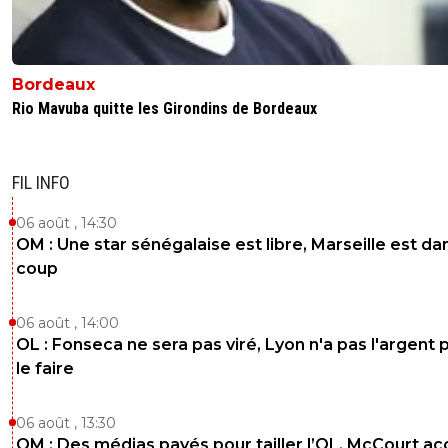
Bordeaux
Rio Mavuba quitte les Girondins de Bordeaux
FIL INFO
06 août , 14:30
OM : Une star sénégalaise est libre, Marseille est dan
coup
06 août , 14:00
OL : Fonseca ne sera pas viré, Lyon n'a pas l'argent 
le faire
06 août , 13:30
OM : Des médias payés pour tailler l’OL, McCourt a