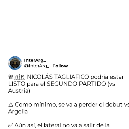
InterArg_
@
InterArg_
·
Follow
🚨🇦🇷 NICOLÁS TAGLIAFICO podría estar 
LISTO para el SEGUNDO PARTIDO (vs 
Austria)

⚠️ Como mínimo, se va a perder el debut vs
Argelia

✅ Aún así, el lateral no va a salir de la 