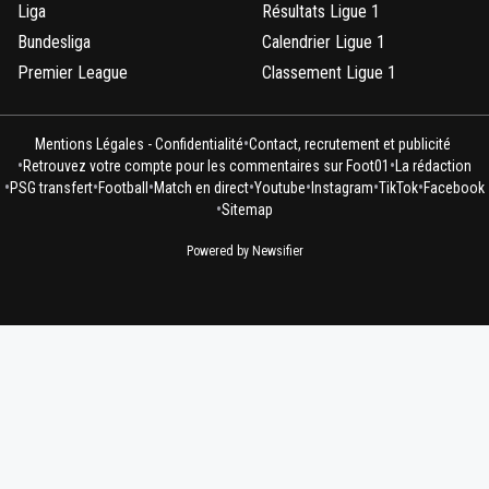
Liga
Résultats Ligue 1
Bundesliga
Calendrier Ligue 1
Premier League
Classement Ligue 1
•
Mentions Légales - Confidentialité
Contact, recrutement et publicité
•
•
Retrouvez votre compte pour les commentaires sur Foot01
La rédaction
•
•
•
•
•
•
•
PSG transfert
Football
Match en direct
Youtube
Instagram
TikTok
Facebook
•
Sitemap
Powered by Newsifier