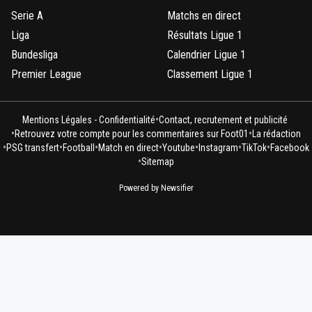
Serie A
Matchs en direct
Liga
Résultats Ligue 1
Bundesliga
Calendrier Ligue 1
Premier League
Classement Ligue 1
•
Mentions Légales - Confidentialité
Contact, recrutement et publicité
•
•
Retrouvez votre compte pour les commentaires sur Foot01
La rédaction
•
•
•
•
•
•
•
PSG transfert
Football
Match en direct
Youtube
Instagram
TikTok
Facebook
•
Sitemap
Powered by Newsifier