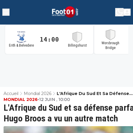
14:00
1
Worsbrough
Erith & Belvedere
Billingshurst
Bridge
Accueil
Mondial 2026
L'Afrique Du Sud Et Sa Défense
MONDIAL 2026
•
12 JUIN , 10:00
Parfaite, Hugo Broos A Vu Un Aut
L'Afrique du Sud et sa défense parfa
Match
Hugo Broos a vu un autre match