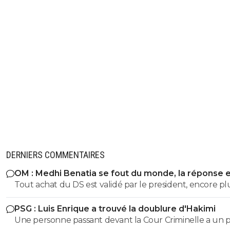
DERNIERS COMMENTAIRES
OM : Medhi Benatia se fout du monde, la réponse 
violente
Tout achat du DS est validé par le president, encore pl
quand ce president est la depuis plus de 5ans et que c e
PSG : Luis Enrique a trouvé la doublure d'Hakimi
qui a signé les accords avec l UEFA. On peut reprocher à
Une personne passant devant la Cour Criminelle a un 
Benatia le choix de certains joueurs, ou certaines décisi