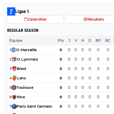
milliard tant que tu y es ! ^^
Ligue 1
Calendrier
Résultats
REGULAR SEASON
Équipe
Pts
J
V
N
D
BP
BC
1
O
.
Marseille
0
0
0
0
0
0
0
2
O
.
Lyonnais
0
0
0
0
0
0
0
3
Brest
0
0
0
0
0
0
0
4
Lens
0
0
0
0
0
0
0
5
Toulouse
0
0
0
0
0
0
0
6
Nice
0
0
0
0
0
0
0
7
Paris
Saint
Germain
0
0
0
0
0
0
0