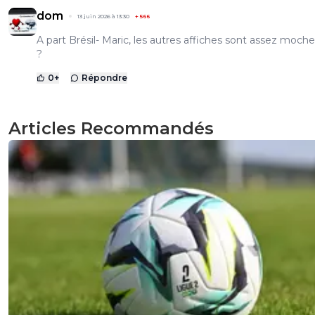
dom
13 juin 2026 à 13:30
+
566
A part Brésil- Maric, les autres affiches sont assez moch
?
0
+
Répondre
Articles Recommandés