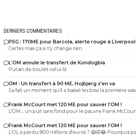
DERNIERS COMMENTAIRES
PSG : 170ME pour Barcola, alerte rouge à Liverpool
Certes mais ça a n'y change rien
L’OM annule le transfert de Kondogbia
Putain de boulet celui-là
OM : Un transfert à 90 ME, Hojbjerg s'en va
Sa fait un moment qu'il a baissé les bras la première saiso
etait top mais depuis quelques match etait en dessus. 
Frank McCourt met 120 ME pour sauver l’OM !
et bon vent a lui pour le reste de sa carrière ...
L'OM.... un puit sans fond pour le pauvre Frank McCourt
Frank McCourt met 120 ME pour sauver l’OM !
L'OL a perdu 800 millions d'euros ? 😆🤣😂 Pourquoi pas un