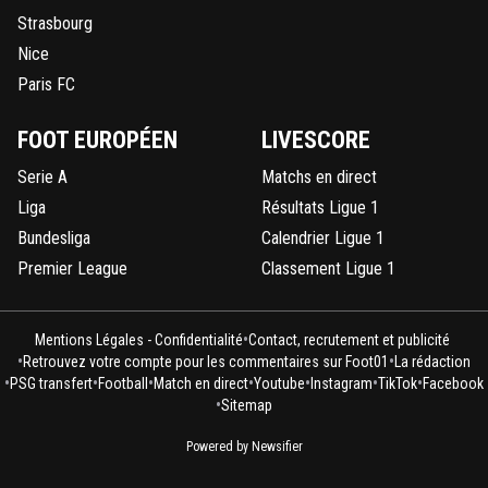
Strasbourg
Nice
Paris FC
FOOT EUROPÉEN
LIVESCORE
Serie A
Matchs en direct
Liga
Résultats Ligue 1
Bundesliga
Calendrier Ligue 1
Premier League
Classement Ligue 1
•
Mentions Légales - Confidentialité
Contact, recrutement et publicité
•
•
Retrouvez votre compte pour les commentaires sur Foot01
La rédaction
•
•
•
•
•
•
•
PSG transfert
Football
Match en direct
Youtube
Instagram
TikTok
Facebook
•
Sitemap
Powered by Newsifier