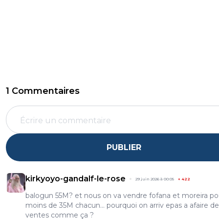
1 Commentaires
PUBLIER
kirkyoyo-gandalf-le-rose
29 juin 2026 à 00:05
+
422
balogun 55M? et nous on va vendre fofana et moreira po
moins de 35M chacun... pourquoi on arriv epas a afaire d
ventes comme ça ?