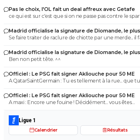
Pas le choix, l'OL fait un deal affreux avec Getafe
ce qui est sur c'est que si on ne passe pas contre le sparta
ca fait etre la grande braderie
Madrid officialise la signature de Diomande, le plu
transfert de son histoire
Se faire traiter de raclure de chiotte par une merde... il 
faire. Mdr
Madrid officialise la signature de Diomande, le plu
transfert de son histoire
Ben non petit tête. ^^
Officiel : Le PSG fait signer Akliouche pour 50 ME
A QatarSaintGermain : Tu es tellement à la rue... que tu n'as
même pas compris que l'ASM était l'adversaire direct 
Officiel : Le PSG fait signer Akliouche pour 50 ME
cette saison.
A maxi : Encore une fouine ! Décidément... vous êtes
beaucoup ^^
Ligue 1
Calendrier
Résultats