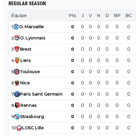
REGULAR SEASON
Équipe
Pts
J
V
N
D
BP
BC
1
O
.
Marseille
0
0
0
0
0
0
0
2
O
.
Lyonnais
0
0
0
0
0
0
0
3
Brest
0
0
0
0
0
0
0
4
Lens
0
0
0
0
0
0
0
5
Toulouse
0
0
0
0
0
0
0
6
Nice
0
0
0
0
0
0
0
7
Paris
Saint
Germain
0
0
0
0
0
0
0
8
Rennes
0
0
0
0
0
0
0
9
Strasbourg
0
0
0
0
0
0
0
10
LOSC
Lille
0
0
0
0
0
0
0