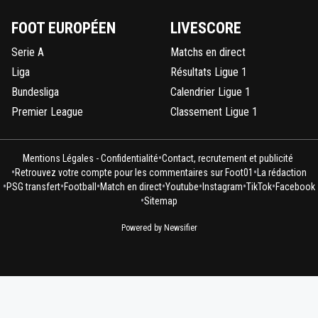
FOOT EUROPÉEN
LIVESCORE
Serie A
Matchs en direct
Liga
Résultats Ligue 1
Bundesliga
Calendrier Ligue 1
Premier League
Classement Ligue 1
•
Mentions Légales - Confidentialité
Contact, recrutement et publicité
•
•
Retrouvez votre compte pour les commentaires sur Foot01
La rédaction
•
•
•
•
•
•
•
PSG transfert
Football
Match en direct
Youtube
Instagram
TikTok
Facebook
•
Sitemap
Powered by Newsifier