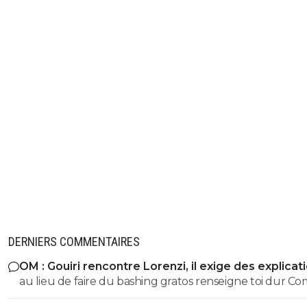
DERNIERS COMMENTAIRES
OM : Gouiri rencontre Lorenzi, il exige des explicat
au lieu de faire du bashing gratos renseigne toi dur C
c'est le nouveau riche oralien ils vont nouer la cL etc cl