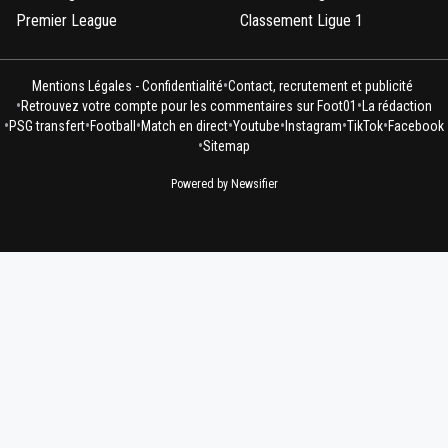
Premier League
Classement Ligue 1
•
Mentions Légales - Confidentialité
Contact, recrutement et publicité
•
•
Retrouvez votre compte pour les commentaires sur Foot01
La rédaction
•
•
•
•
•
•
•
PSG transfert
Football
Match en direct
Youtube
Instagram
TikTok
Facebook
•
Sitemap
Powered by Newsifier