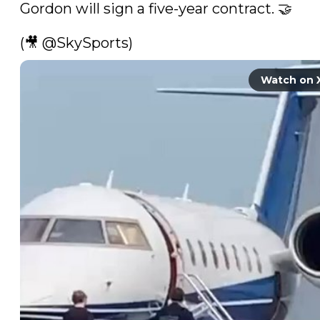
Gordon will sign a five-year contract. 🤝

(🎥 
@SkySports
)  
Watch on 