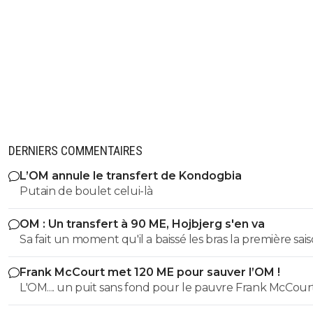
DERNIERS COMMENTAIRES
L’OM annule le transfert de Kondogbia
Putain de boulet celui-là
OM : Un transfert à 90 ME, Hojbjerg s'en va
Sa fait un moment qu'il a baissé les bras la première saiso
etait top mais depuis quelques match etait en dessus. 
Frank McCourt met 120 ME pour sauver l’OM !
et bon vent a lui pour le reste de sa carrière ...
L'OM.... un puit sans fond pour le pauvre Frank McCourt