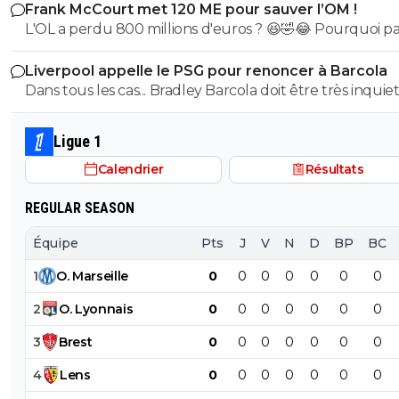
Frank McCourt met 120 ME pour sauver l’OM !
L'OL a perdu 800 millions d'euros ? 😆🤣😂 Pourquoi pas un
milliard tant que tu y es ! ^^
Liverpool appelle le PSG pour renoncer à Barcola
Dans tous les cas... Bradley Barcola doit être très inquiet. C
qui est vraiment compréhensible lorsque l'on sait co
le PSG a traiter Kylian Mbappé lorsqu'il avait voulu quit
Ligue 1
PSG.
Calendrier
Résultats
REGULAR SEASON
Équipe
Pts
J
V
N
D
BP
BC
1
O
.
Marseille
0
0
0
0
0
0
0
2
O
.
Lyonnais
0
0
0
0
0
0
0
3
Brest
0
0
0
0
0
0
0
4
Lens
0
0
0
0
0
0
0