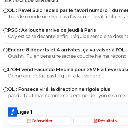
DERNIERS COMMENTAIRES
OL : Pavel Sulc recalé par le favori numéro 1 du me
Tous le monde ne rêve pas d’avoir un travail fictif, certa
apprécient de faire réellement quelque chose de leur v
PSG : Akliouche arrive ce jeudi à Paris
Triste façon de voir les choses
Ca y est ca se décante enfin ! L'équipe semble se dessine
pour notre plus grand bonheur
Encore 8 départs et 4 arrivées, ça va valser à l'OL
Ouahh.. Tu en tiens une sacrée couche Ne me répond pas.
Tu sais pas lire la troll
L'OM vend Facundo Medina pour 25ME à Leverkus
Dommage c'était pas lui qu'il fallait vendre
OL : Fonseca viré, la direction ne rigole plus
pas du tout mais comme cela emmerde Lyon cela me
convient
Ligue 1
Calendrier
Résultats