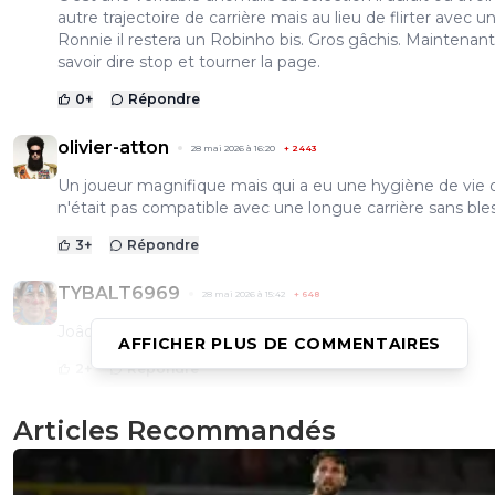
autre trajectoire de carrière mais au lieu de flirter avec u
Ronnie il restera un Robinho bis. Gros gâchis. Maintenant 
savoir dire stop et tourner la page.
0
+
Répondre
olivier-atton
28 mai 2026 à 16:20
+
2443
Un joueur magnifique mais qui a eu une hygiène de vie 
n'était pas compatible avec une longue carrière sans ble
3
+
Répondre
TYBALT6969
28 mai 2026 à 15:42
+
648
Joâo Pedro avait déjà sa valise de prête ...
AFFICHER PLUS DE COMMENTAIRES
2
+
Répondre
JogaBonitoParigo
28 mai 2026 à 21:39
+
330
Articles Recommandés
Vu le personnage j'ai envie de dire bien fait pour lui
0
+
Répondre