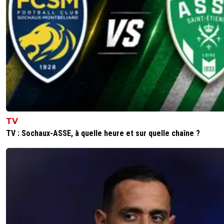
majoritaire depuis longtemps dans l'opinion publiqu
est surtout très soutenu par la Fédération, et les
sponsors de la Seleçao. Je pense qu'ils vont l'emm
même s'il ne joue pas !
1
+
Répondre
kirkyoyo-gandalf-le-rose
28 mai 2026 à 22:21
+
425
s'il est blessé il sera dans la délégation, comme 
dit les sponsors ont besoin de lui dans le group
...même s'il ne joue pas.
TV
0
+
Répondre
TV : Sochaux-ASSE, à quelle heure et sur quelle chaîne ?