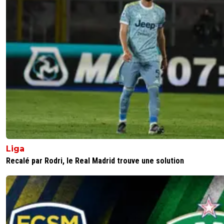
kirkyoyo-gandalf-le-rose
28 mai 2026 à 15:31
+
425
ça valide la théorie de Riolo qui disait qu'Ancelotti l'a co
de manière politique afin que son physique soit la vraie r
de sa non participation, plutot que de ne pas le prendre
parcequ'il est cuit bouilli et s'attirer les foudres populaire
va tout droit. et au pire il fera le nombre dans le groupe 
faisant banquette
1
+
Répondre
mopi69
28 mai 2026 à 15:58
+
1300
Liga
Bien sûr, il n'y a pas d'autre raison. Les deux derniè
Recalé par Rodri, le Real Madrid trouve une solution
saisons de Neymar sont ainsi. Il fait 4 ou 5 matchs,
se blesse, est absent 1 mois ou plus. Il enchaine c
cycles. Et quand il joue, il est en surpoids, et se ba
les supporters de son club, un coéquipier, ou les ar
Mais,il continue d'avoir un certain soutien populaire
même s'il s'est considérablement réduit, et n'est p