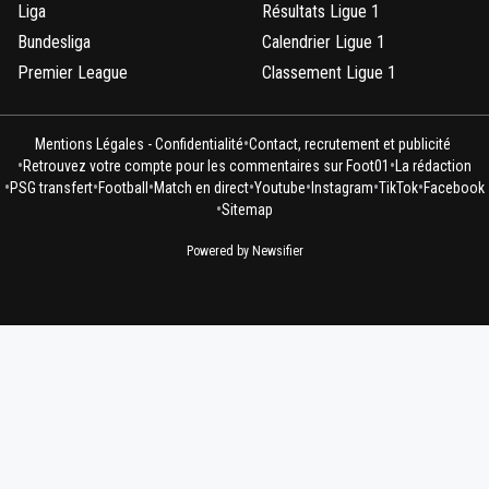
Liga
Résultats Ligue 1
Bundesliga
Calendrier Ligue 1
Premier League
Classement Ligue 1
•
Mentions Légales - Confidentialité
Contact, recrutement et publicité
•
•
Retrouvez votre compte pour les commentaires sur Foot01
La rédaction
•
•
•
•
•
•
•
PSG transfert
Football
Match en direct
Youtube
Instagram
TikTok
Facebook
•
Sitemap
Powered by Newsifier