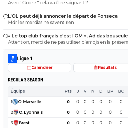
Avec " Goore " cela va être saignant ?
L’OL peut déjà annoncer le départ de Fonseca
Mdr les merdias ne savent rien
« Le top club français c’est l’OM », Adidas bouscule
PSG
Attention, merci de ne pas utiliser d’emojis en la prése
Raymond Q qui a un traumatisme de l enfance lié à ces
derniers; pour le soutenir, vous pouvez adhérer à son
Ligue 1
association se prétendant faire partie d’une « élite » litté
Calendrier
Résultats
se refusant catégoriquement l utilisation d emojis bien 
populaire à son goût et surtout incompréhensible pou
REGULAR SEASON
gros globes oculaires de sardine. Cordialement.
Équipe
Pts
J
V
N
D
BP
BC
1
O
.
Marseille
0
0
0
0
0
0
0
2
O
.
Lyonnais
0
0
0
0
0
0
0
3
Brest
0
0
0
0
0
0
0