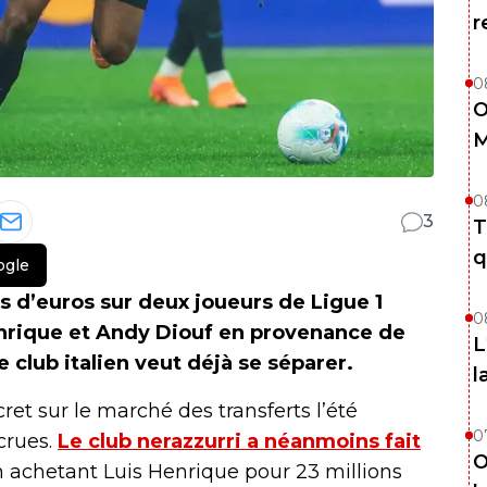
r
0
O
M
0
3
T
q
ogle
ns d’euros sur deux joueurs de Ligue 1
0
Henrique et Andy Diouf en provenance de
L
e club italien veut déjà se séparer.
l
cret sur le marché des transferts l’été
0
crues.
Le club nerazzurri a néanmoins fait
O
 achetant Luis Henrique pour 23 millions