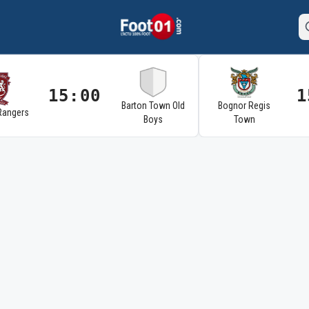
15:00
1
Barton Town Old
Bognor Regis
Rangers
Boys
Town