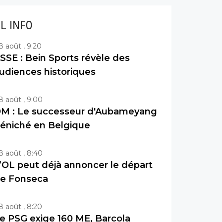
IL INFO
8 août , 9:20
SSE : Bein Sports révèle des
udiences historiques
8 août , 9:00
M : Le successeur d'Aubameyang
éniché en Belgique
8 août , 8:40
’OL peut déjà annoncer le départ
e Fonseca
8 août , 8:20
e PSG exige 160 ME, Barcola