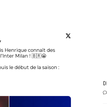
w
uis Henrique connaît des 
l’Inter Milan ! 🇧🇷😬

uis le début de la saison :

D