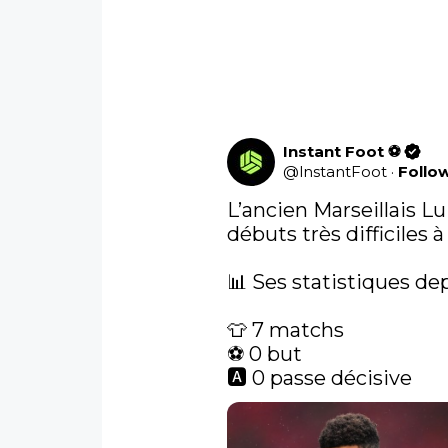
Instant Foot ⚽️
@
lnstantFoot
·
Follo
L’ancien Marseillais L
débuts très difficiles à 
📊 Ses statistiques dep
👕 7 matchs

⚽️ 0 but

🅰️ 0 passe décisive 