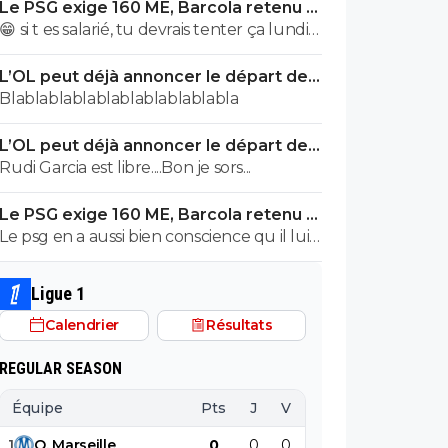
Le PSG exige 160 ME, Barcola retenu à
finalement non...je peux en écrire 200 des
Paris
😁 si t es salarié, tu devrais tenter ça lundi
articles comme ca !
avec ton patron pour voir ce qu’il va te
L’OL peut déjà annoncer le départ de
répondre
Fonseca
Blablablablablablablablablabla
L’OL peut déjà annoncer le départ de
Fonseca
Rudi Garcia est libre....Bon je sors...
Le PSG exige 160 ME, Barcola retenu à
Paris
Le psg en a aussi bien conscience qu il lui
reste 1 an de contrat 😁 après, c est le jeu
de la négociation, on est au mois d août, y
Ligue 1
a toujours une marge de prix négociable
Calendrier
Résultats
avec des bonus et ils savent que Liverpool
a tout à fait les moyens de payer avec
REGULAR SEASON
750M de budget et un salaire de Salah en
moins. Après, à Liverpool de voir s ils le
Équipe
Pts
J
V
N
D
BP
B
veulent vraiment et le sécuriser dès
1
O
.
Marseille
0
0
0
0
0
0