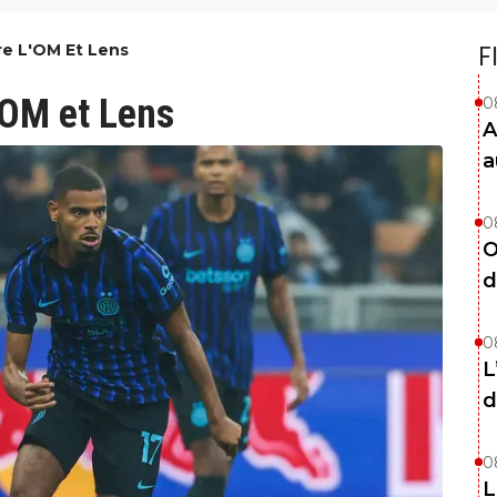
re L'OM Et Lens
F
l'OM et Lens
0
A
a
0
O
d
0
L
d
0
L