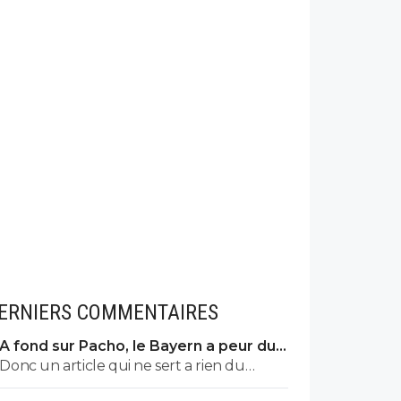
ERNIERS COMMENTAIRES
A fond sur Pacho, le Bayern a peur du
PSG
Donc un article qui ne sert a rien du
tout...ils auraient bien voulu mais