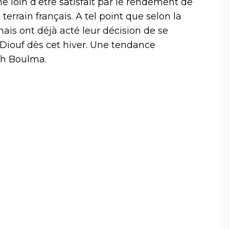
he loin d’être satisfait par le rendement de
terrain français. A tel point que selon la
nais ont déjà acté leur décision de se
 Diouf dès cet hiver. Une tendance
ah Boulma.