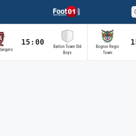
15:00
1
Barton Town Old
Bognor Regis
Rangers
Boys
Town