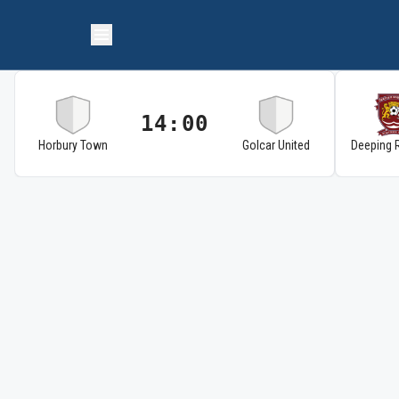
14:00
Horbury Town
Golcar United
Deeping 