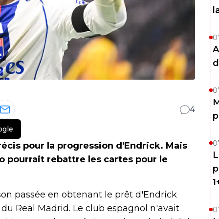
l
0
A
d
0
M
4
p
ogle
0
récis pour la progression d'Endrick. Mais
L
 pourrait rebattre les cartes pour le
p
1
aison passée en obtenant le prêt d'Endrick
u Real Madrid. Le club espagnol n'avait
0