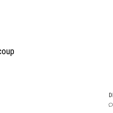
e coup
D