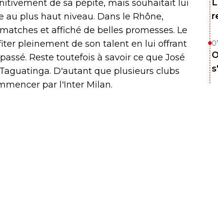
L
nitivement de sa pépite, mais souhaitait lui
r
e au plus haut niveau. Dans le Rhône,
s matches et affiché de belles promesses. Le
ter pleinement de son talent en lui offrant
0
O
passé. Reste toutefois à savoir ce que José
s
 Taguatinga. D'autant que plusieurs clubs
ommencer par l'Inter Milan.