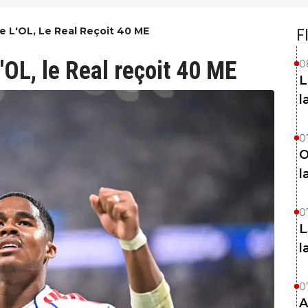
lle L'OL, Le Real Reçoit 40 ME
F
 l'OL, le Real reçoit 40 ME
0
L
l
0
O
l
0
L
l
0
A