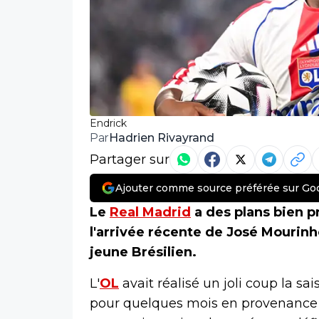
Endrick
Hadrien Rivayrand
Par
Partager sur
Ajouter comme source préférée sur Go
Le
Real Madrid
a des plans bien p
l'arrivée récente de José Mourinho
jeune Brésilien.
L'
OL
avait réalisé un joli coup la s
pour quelques mois en provenance d