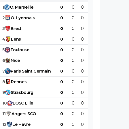
1
O
.
Marseille
0
0
0
0
0
0
2
O
.
Lyonnais
0
0
0
0
0
0
3
Brest
0
0
0
0
0
0
4
Lens
0
0
0
0
0
0
5
Toulouse
0
0
0
0
0
0
6
Nice
0
0
0
0
0
0
7
Paris
Saint
Germain
0
0
0
0
0
0
8
Rennes
0
0
0
0
0
0
9
Strasbourg
0
0
0
0
0
0
10
LOSC
Lille
0
0
0
0
0
0
11
Angers
SCO
0
0
0
0
0
0
12
Le
Havre
0
0
0
0
0
0