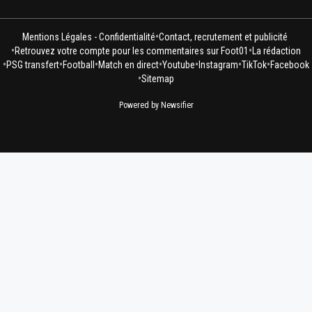
•
Mentions Légales - Confidentialité
Contact, recrutement et publicité
•
•
Retrouvez votre compte pour les commentaires sur Foot01
La rédaction
•
•
•
•
•
•
•
PSG transfert
Football
Match en direct
Youtube
Instagram
TikTok
Facebook
•
Sitemap
Powered by Newsifier