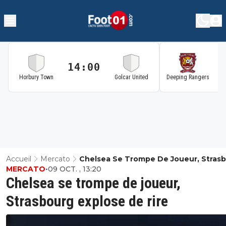
14:00
1
Horbury Town
Golcar United
Deeping Rangers
Accueil
Mercato
Chelsea Se Trompe De Joueur, Stras
MERCATO
•
09 OCT. , 13:20
Explose De Rire
Chelsea se trompe de joueur,
Strasbourg explose de rire