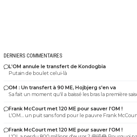
DERNIERS COMMENTAIRES
L’OM annule le transfert de Kondogbia
Putain de boulet celui-là
OM : Un transfert à 90 ME, Hojbjerg s'en va
Sa fait un moment qu'il a baissé les bras la première saiso
etait top mais depuis quelques match etait en dessus. 
Frank McCourt met 120 ME pour sauver l’OM !
et bon vent a lui pour le reste de sa carrière ...
L'OM.... un puit sans fond pour le pauvre Frank McCourt
Frank McCourt met 120 ME pour sauver l’OM !
L'OL a perdu 800 millions d'euros ? 😆🤣😂 Pourquoi pas un