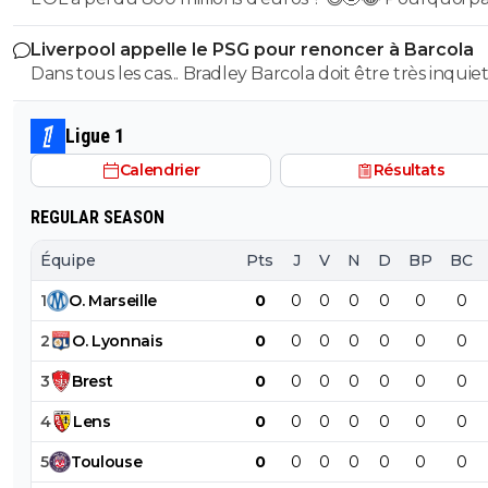
milliard tant que tu y es ! ^^
Liverpool appelle le PSG pour renoncer à Barcola
Dans tous les cas... Bradley Barcola doit être très inquiet. C
qui est vraiment compréhensible lorsque l'on sait co
le PSG a traiter Kylian Mbappé lorsqu'il avait voulu quit
Ligue 1
PSG.
Calendrier
Résultats
REGULAR SEASON
Équipe
Pts
J
V
N
D
BP
BC
1
O
.
Marseille
0
0
0
0
0
0
0
2
O
.
Lyonnais
0
0
0
0
0
0
0
3
Brest
0
0
0
0
0
0
0
4
Lens
0
0
0
0
0
0
0
5
Toulouse
0
0
0
0
0
0
0