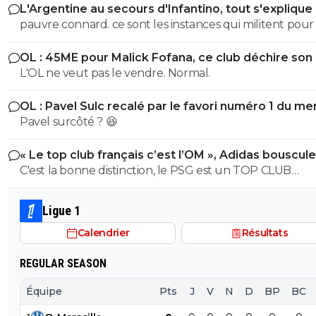
L'Argentine au secours d'Infantino, tout s'explique
pauvre connard. ce sont les instances qui militent pour lui.
alors evite de m insulter pauvre merde
OL : 45ME pour Malick Fofana, ce club déchire son 
https://www.foot01.com/foot-mondial/leurope-pousse-a
L'OL ne veut pas le vendre. Normal.
khelaifi-pour-virer-infantino-de-la-fifa. sinon pour ta fixette
Octobre 2017 : accusation de corruption privée pour dr
OL : Pavel Sulc recalé par le favori numéro 1 du me
TV des Coupes du monde 2026 et 2030 de football Mars
Pavel surcôté ? 😆
2019 : accusation de corruption pour les candidatures 
Doha en 2017 et 2019 pour organiser les Championnat
« Le top club français c’est l’OM », Adidas bouscule
monde d'athlétisme Février 2020 : accusation de
PSG
C'est la bonne distinction, le PSG est un TOP CLUB
corruption de Jérôme Valcke (ex-secrétaire général de 
MONDIAL, l'OM est un top Club Français!
FIFA) Octobre 2022 : accusation d'usine à trolls sur les
Ligue 1
réseaux sociaux pour défendre ses intérêts Février 2023 :
accusation d'enlèvement, séquestration et torture Fevrier
Calendrier
Résultats
2025 Nasser al-Khelaïfi a été mis en examen pour compl
d'achat de vote et d'atteinte à la liberté du vote, et d a
REGULAR SEASON
pouvoir Mai 2025: enquête pour travail dissimulé Juillet 2025:
Équipe
Pts
J
V
N
D
BP
BC
soupçons d’ escroquerie en bande organisée, blanchi
aggravé, abus de confiance et détournement de fonds