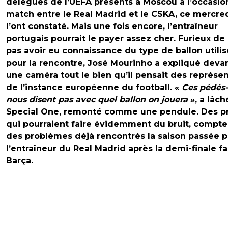
délégués de l’UEFA présents à Moscou à l’occasio
match entre le Real Madrid et le CSKA, ce mercred
l’ont constaté. Mais une fois encore, l’entraîneur
portugais pourrait le payer assez cher. Furieux de
pas avoir eu connaissance du type de ballon utilis
pour la rencontre, José Mourinho a expliqué deva
une caméra tout le bien qu’il pensait des représe
de l’instance européenne du football. «
Ces pédés-
nous disent pas avec quel ballon on jouera
», a lâch
Special One, remonté comme une pendule. Des p
qui pourraient faire évidemment du bruit, compte
des problèmes déjà rencontrés la saison passée p
l’entraîneur du Real Madrid après la demi-finale f
Barça.