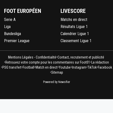
FOOT EUROPÉEN
LIVESCORE
Serie A
Matchs en direct
Liga
Résultats Ligue 1
Bundesliga
Calendrier Ligue 1
Premier League
Classement Ligue 1
•
Mentions Légales - Confidentialité
Contact, recrutement et publicité
•
•
Retrouvez votre compte pour les commentaires sur Foot01
La rédaction
•
•
•
•
•
•
•
PSG transfert
Football
Match en direct
Youtube
Instagram
TikTok
Facebook
•
Sitemap
Powered by Newsifier