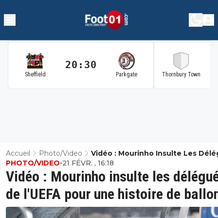
20:30
2
Sheffield
Parkgate
Thornbury Town
Accueil
Photo/Video
Vidéo : Mourinho Insulte Les Dél
PHOTO/VIDEO
•
21 FÉVR. , 16:18
De L'UEFA Pour Une Histoire De B
Vidéo : Mourinho insulte les délégu
de l'UEFA pour une histoire de ballo