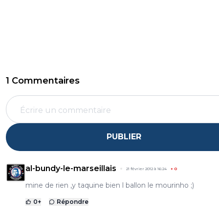
1 Commentaires
PUBLIER
al-bundy-le-marseillais
21 février 2012 à 16:24
+
0
mine de rien ,y taquine bien l ballon le mourinho ;)
0
+
Répondre