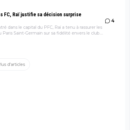
is FC, Raï justifie sa décision surprise
4
tré dans le capital du PFC, Raï a tenu à rassurer les
 Paris Saint-Germain sur sa fidélité envers le club.
ent a fait moins de bruit que l’arrivée de John Textor...
lus d'articles