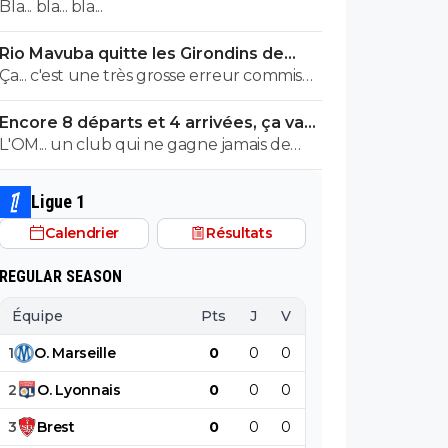
remercie le Real
Bla... bla... bla...
Rio Mavuba quitte les Girondins de
Bordeaux
Ça... c'est une très grosse erreur commise
par les Girondins de Bordeaux.
Encore 8 départs et 4 arrivées, ça va
valser à l'OL
L'OM... un club qui ne gagne jamais de
titre et qui du jour au lendemenain pense
remporter la Ligue1. MDR C'est McCourt
Ligue 1
qui doit être navré avec tout ce qu'il a
Calendrier
Résultats
dépensé.
REGULAR SEASON
Équipe
Pts
J
V
N
D
BP
B
1
O
.
Marseille
0
0
0
0
0
0
2
O
.
Lyonnais
0
0
0
0
0
0
3
Brest
0
0
0
0
0
0