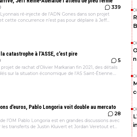
 arrive, Jeff Reine-Adélaïde l'attend de pied ferme
339
0
0
Lyonnais ré-injecte de l’ADN Gones dans son projet
R
et cette concurrence n’est pas pour déplaire à Jeff
B
e. Nouvel investisseur, retour des anciens avec
0
O
 la catastrophe à l'ASSE, c'est pire
n
5
0
rojet de rachat d’Olivier Markarian fin 2021, des détails
lés sur la situation économique de l’AS Saint-Étienne.
0
 à l’emporte-pièce et opacité, le constat est ac...
M
c
ions d'euros, Pablo Longoria voit double au mercato
0
28
L
 de l’OM Pablo Longoria est en grandes discussions avec
i
les transferts de Justin Kluivert et Jordan Veretout et
é à tirer les prix vers le bas. Le mercato d’oppo...