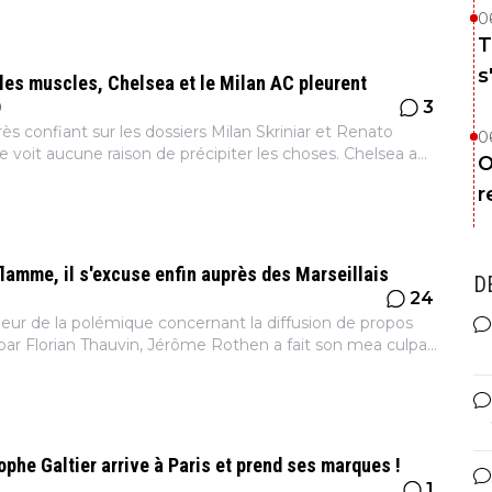
0
T
s
les muscles, Chelsea et le Milan AC pleurent
3
0
ès confiant sur les dossiers Milan Skriniar et Renato
0
 voit aucune raison de précipiter les choses. Chelsea a
O
qu'il ne pourra pas lutter pour le Slovaque et le M...
r
lamme, il s'excuse enfin auprès des Marseillais
D
24
0
leur de la polémique concernant la diffusion de propos
par Florian Thauvin, Jérôme Rothen a fait son mea culpa
 réaction des deux hommes était très attendue à Ma...
ophe Galtier arrive à Paris et prend ses marques !
1