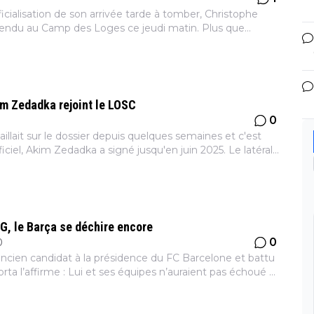
fficialisation de son arrivée tarde à tomber, Christophe
t rendu au Camp des Loges ce jeudi matin. Plus que
tophe Galtier est proche du PSG ! Alors que le PSG nég...
kim Zedadka rejoint le LOSC
0
9
illait sur le dossier depuis quelques semaines et c'est
iciel, Akim Zedadka a signé jusqu'en juin 2025. Le latéral
ns et neo-internationnal algérien Akim Zedadka...
G, le Barça se déchire encore
0
0
ancien candidat à la présidence du FC Barcelone et battu
rta l’affirme : Lui et ses équipes n’auraient pas échoué à
 Messi. Qui a dit mauvais perdant ? La perte...