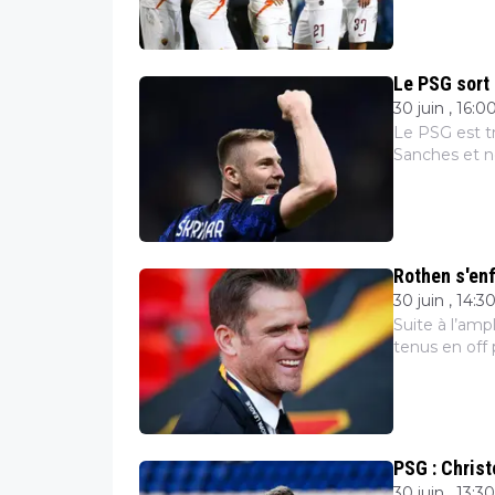
Le PSG sort 
30 juin , 16:0
Le PSG est tr
Sanches et ne
déjà compris 
Rothen s'enf
30 juin , 14:3
Suite à l’amp
tenus en off 
en direct. La
PSG : Christ
30 juin , 13:30