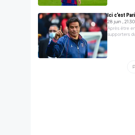
Ici c'est Par
28 juin , 21:30
Après être en
supporters du
L’investissem
P