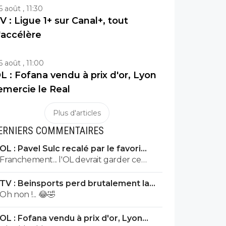
6 août , 11:30
V : Ligue 1+ sur Canal+, tout
'accélère
6 août , 11:00
L : Fofana vendu à prix d'or, Lyon
emercie le Real
Plus d'articles
ERNIERS COMMENTAIRES
OL : Pavel Sulc recalé par le favori
numéro 1 du mercato
Franchement... l'OL devrait garder ce
joueur.
TV : Beinsports perd brutalement la
Liga !
Oh non !... 😂🤣
OL : Fofana vendu à prix d'or, Lyon