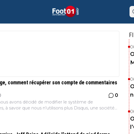
F
0
O
M
0
ge, comment récupérer son compte de commentaires
O
n
0
0
ous avons décidé de modifier le système de
 à savoir que nous n'utilisons plus Disqus, une société
0
ont les conditions de stockage des données personnelles
O
l