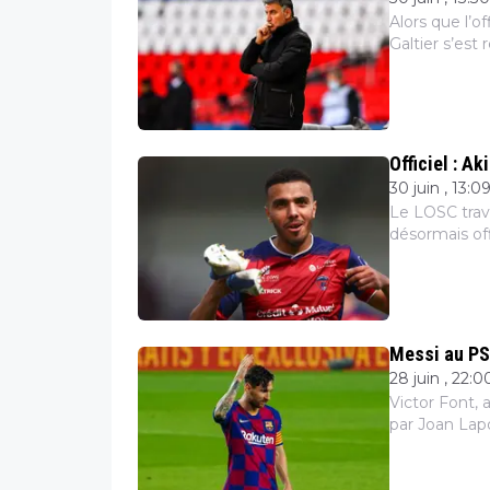
Alors que l’o
Galtier s’es
jamais, Chris
Officiel : A
30 juin , 13:0
Le LOSC trava
désormais off
droit de 27 a
Messi au PS
28 juin , 22:0
Victor Font, 
par Joan Lapo
garder Lionel