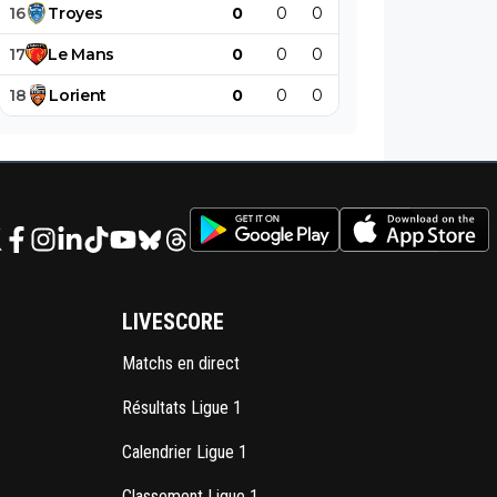
16
Troyes
0
0
0
0
0
0
17
Le
Mans
0
0
0
0
0
0
18
Lorient
0
0
0
0
0
0
LIVESCORE
Matchs en direct
Résultats Ligue 1
Calendrier Ligue 1
Classement Ligue 1