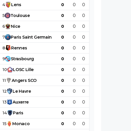
4
Lens
0
0
0
0
0
0
5
Toulouse
0
0
0
0
0
0
6
Nice
0
0
0
0
0
0
7
Paris
Saint
Germain
0
0
0
0
0
0
8
Rennes
0
0
0
0
0
0
9
Strasbourg
0
0
0
0
0
0
10
LOSC
Lille
0
0
0
0
0
0
11
Angers
SCO
0
0
0
0
0
0
12
Le
Havre
0
0
0
0
0
0
13
Auxerre
0
0
0
0
0
0
14
Paris
0
0
0
0
0
0
15
Monaco
0
0
0
0
0
0