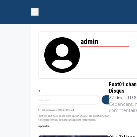
admin
Foot01 chan
Disqus
27 déc. , 11:0
Cependant, n
commentaires,
américaine d
ne sont...