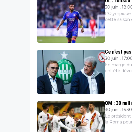
OL : Tolisso
30 juin , 18:0
L’Olympique 
cette saison 
Reine-Adélaïd
Alexandre L...
Ce n'est pas
30 juin , 17:0
En marge du p
ont été dévoi
Entre gestion
OM : 30 mill
30 juin , 16:30
Le président
la Roma pour 
est bien décid