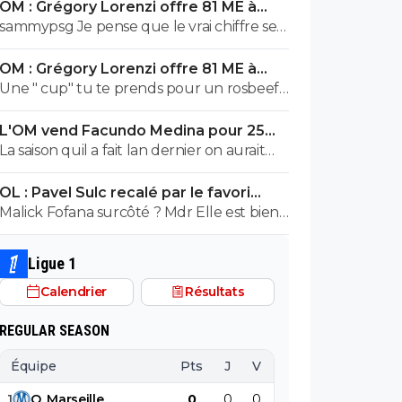
OM : Grégory Lorenzi offre 81 ME à
Frank McCourt
sammypsg Je pense que le vrai chiffre se
situe entre 620 et 700 M
OM : Grégory Lorenzi offre 81 ME à
Frank McCourt
Une " cup" tu te prends pour un rosbeef
? Lol
L'OM vend Facundo Medina pour 25ME
à Leverkusen
La saison quil a fait lan dernier on aurait
pris le u19 ou u 17 de son poste ils auraient
OL : Pavel Sulc recalé par le favori
pas fait pire, il a ete blessé plus 1/3 de la
numéro 1 du mercato
Malick Fofana surcôté ? Mdr Elle est bien
saison et le peu de fois où on l'a vue bah
bonne celle-là ! ^^
putain...je sais pas lors de quel match tu l'a
vu bon, moi jai surtout vue son gros bide
Ligue 1
et ses croissants a la place des pieds et
Calendrier
Résultats
faire des faute 1 duel sur 3..
REGULAR SEASON
Équipe
Pts
J
V
N
D
BP
B
1
O
.
Marseille
0
0
0
0
0
0