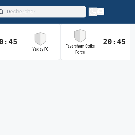
0:45
20:45
Faversham Strike
Yaxley FC
Force