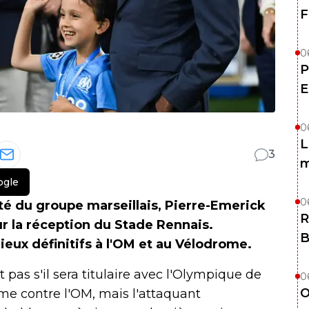
F
0
P
E
0
L
3
m
ogle
0
té du groupe marseillais, Pierre-Emerick
R
r la réception du Stade Rennais.
B
dieux définitifs à l'OM et au Vélodrome.
as s'il sera titulaire avec l'Olympique de
0
O
me contre l'OM, mais l'attaquant