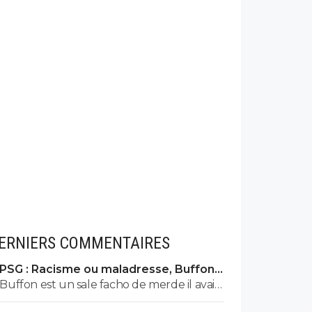
ERNIERS COMMENTAIRES
PSG : Racisme ou maladresse, Buffon
écarte Suzuki
Buffon est un sale facho de merde il avait
le numéro 88 cetait pas un hasard...