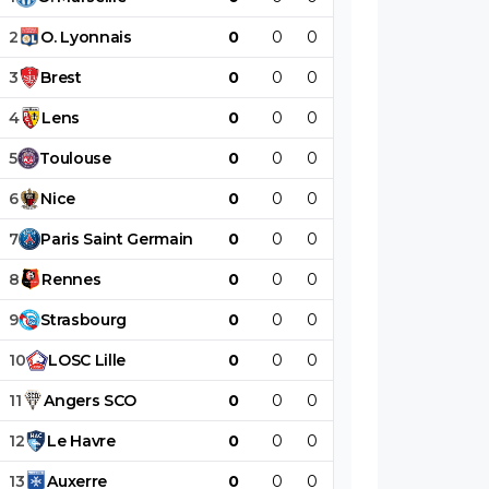
2
O
.
Lyonnais
0
0
0
0
0
0
3
Brest
0
0
0
0
0
0
4
Lens
0
0
0
0
0
0
5
Toulouse
0
0
0
0
0
0
6
Nice
0
0
0
0
0
0
7
Paris
Saint
Germain
0
0
0
0
0
0
8
Rennes
0
0
0
0
0
0
9
Strasbourg
0
0
0
0
0
0
10
LOSC
Lille
0
0
0
0
0
0
11
Angers
SCO
0
0
0
0
0
0
12
Le
Havre
0
0
0
0
0
0
13
Auxerre
0
0
0
0
0
0