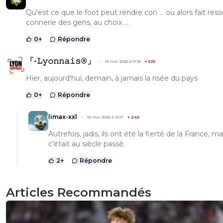
Qu'est ce que le foot peut rendre con ... ou alors fait resso
connerie des gens, au choix ...
0
+
Répondre
「-𝙻𝚢𝚘𝚗𝚗𝚊𝚒𝚜®」
16 mai 2026 à 11:16
+
525
Hier, aujourd'hui, demain, à jamais la risée du pays
0
+
Répondre
limax-xxl
16 mai 2026 à 12:17
+
246
Autrefois, jadis, ils ont été la fierté de la France, ma
c'était au siècle passé.
2
+
Répondre
Articles Recommandés