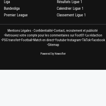
Liga
Résultats Ligue 1
Bundesliga
Calendrier Ligue 1
Premier League
Classement Ligue 1
•
Mentions Légales - Confidentialité
Contact, recrutement et publicité
•
•
Retrouvez votre compte pour les commentaires sur Foot01
La rédaction
•
•
•
•
•
•
•
PSG transfert
Football
Match en direct
Youtube
Instagram
TikTok
Facebook
•
Sitemap
Powered by Newsifier