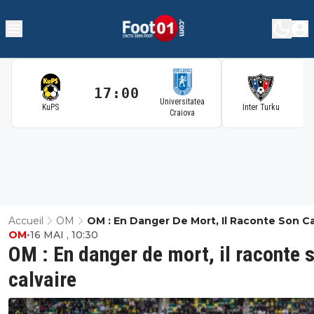
17:00
1
Universitatea
KuPS
Inter Turku
Craiova
Accueil
OM
OM : En Danger De Mort, Il Raconte Son Ca
OM
•
16 MAI , 10:30
OM : En danger de mort, il raconte 
calvaire