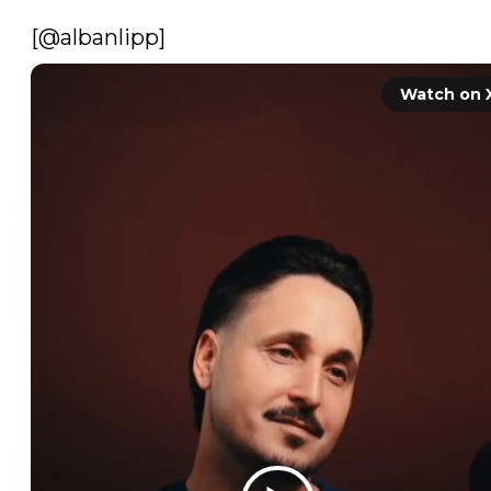
[
@albanlipp
] 
Watch on 