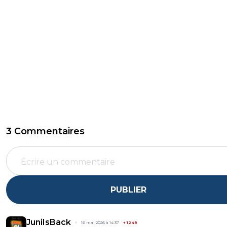
3 Commentaires
PUBLIER
JuniIsBack
16 mai 2026 à 14:37
+
1248