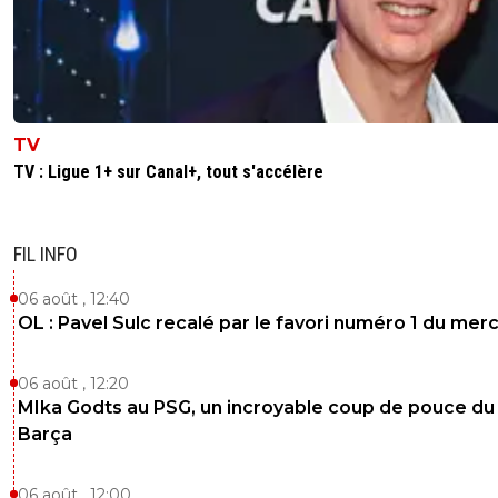
TV
TV : Ligue 1+ sur Canal+, tout s'accélère
FIL INFO
06 août , 12:40
OL : Pavel Sulc recalé par le favori numéro 1 du mer
06 août , 12:20
MIka Godts au PSG, un incroyable coup de pouce du
Barça
06 août , 12:00