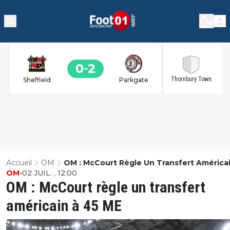
0
2
2
Thornbury Town
Sheffield
Parkgate
Accueil
OM
OM : McCourt Règle Un Transfert América
OM
•
02 JUIL. , 12:00
45 ME
OM : McCourt règle un transfert
américain à 45 ME