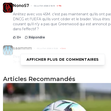
Nono57
02 juillet 2026 à 16:13
+
76
Arrêtez avec vos 45M. c'est pas maintenant qu'ils ont pas
DNCG et l'UEFA qu'ils vont céder et le brader. Vous êtes
courant qu'il n'y a pas que Greenwood qui est annoncé p
dans l'effectif ?
0
+
Répondre
saammm
02 juillet 2026 à 13:26
+
544
Pire en pire les articles...
AFFICHER PLUS DE COMMENTAIRES
Je me torcherais même pas avec
1
+
Répondre
Articles Recommandés
bath-singer
02 juillet 2026 à 13:08
+
368
Greenwood a un bon salaire mais pas le plus haut de l'OM
On a que 60% des droits du jouer, qui lui est difficile a v
cra blacklisté par le BPL...
Pourquoi ne pas vendre d'autres joueurs pour faire baisse