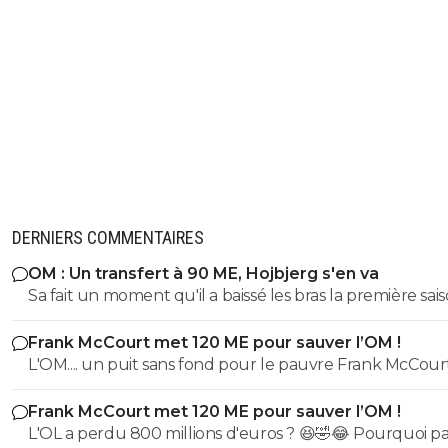
DERNIERS COMMENTAIRES
OM : Un transfert à 90 ME, Hojbjerg s'en va
Sa fait un moment qu'il a baissé les bras la première saiso
etait top mais depuis quelques match etait en dessus. 
Frank McCourt met 120 ME pour sauver l’OM !
et bon vent a lui pour le reste de sa carrière ...
L'OM.... un puit sans fond pour le pauvre Frank McCourt
Frank McCourt met 120 ME pour sauver l’OM !
L'OL a perdu 800 millions d'euros ? 😆🤣😂 Pourquoi pas un