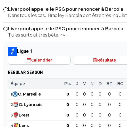
milliard tant que tu y es ! ^^
Liverpool appelle le PSG pour renoncer à Barcola
Dans tous les cas... Bradley Barcola doit être très inquiet. C
qui est vraiment compréhensible lorsque l'on sait co
Liverpool appelle le PSG pour renoncer à Barcola
le PSG a traiter Kylian Mbappé lorsqu'il avait voulu quit
Tu es surtout très bête. ^^
PSG.
Ligue 1
Calendrier
Résultats
REGULAR SEASON
Équipe
Pts
J
V
N
D
BP
BC
1
O
.
Marseille
0
0
0
0
0
0
0
2
O
.
Lyonnais
0
0
0
0
0
0
0
3
Brest
0
0
0
0
0
0
0
4
Lens
0
0
0
0
0
0
0