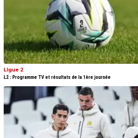
masse salariale et recuperer du cash et garder Greenwo
Avec lui tu es sur d'avoir un joueur de classe à plus de 15
et des assists...
Je préfère vendre gouiri à 30M t'as rien a redonner et c'e
que tu vas récupérer ave Mason ...
3
+
Répondre
OMOMetBASTA
02 juillet 2026 à 12:30
+
151
45 c'est une misere
Ligue 2
4
+
Répondre
L2 : Programme TV et résultats de la 1ère journée
OMOMetBASTA
02 juillet 2026 à 12:20
+
151
Je suis dégouté
3
+
Répondre
THE-STiG-
02 juillet 2026 à 12:21
+
247
T était censé récupérer un pourcentage sur la ven