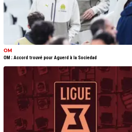
1
+
Répondre
OMOMetBASTA
02 juillet 2026 à 12:25
+
151
J'aurais bien voulu ouai 🤣
non sérieux j'aurais préféré 60 million pour qu'il
reste un peu pour le recrutement par rapport 
% de ManU.
OM
0
+
Répondre
OM : Accord trouvé pour Aguerd à la Sociedad
on-l-a-jouer-chez-toi
02 juillet 2026 à 18:47
+
532
Mais meme si on le vend 1 milliard ca veut pas 
quon aura 1 milliard pour recruter... quon le ven
ou 30 le mercato sera de toute façon un merc
cost alors quon le garde
0
+
Répondre
OMOMetBASTA
02 juillet 2026 à 19:52
+
151
Je prefererais carrement qu'on le garde