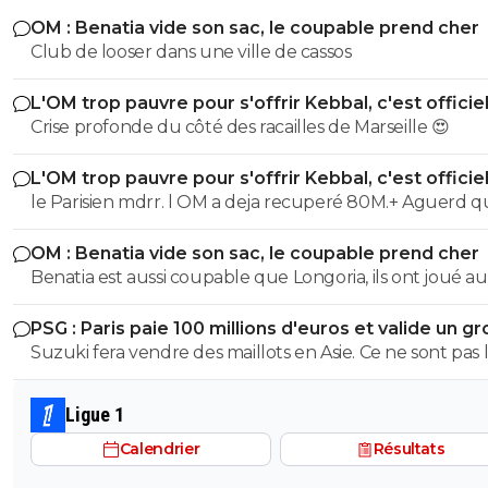
OM : Benatia vide son sac, le coupable prend cher
Club de looser dans une ville de cassos
L'OM trop pauvre pour s'offrir Kebbal, c'est officie
Crise profonde du côté des racailles de Marseille 😍
L'OM trop pauvre pour s'offrir Kebbal, c'est officie
le Parisien mdrr. l OM a deja recuperé 80M.+ Aguerd quasi
officiel. Hodgberg en discussions avancees, Gomez pareil.
OM : Benatia vide son sac, le coupable prend cher
donc le blabla ca va. les articles de merde chaaue jour c est
Benatia est aussi coupable que Longoria, ils ont joué au
marrant mais ca va 5 mn
mercato sans construire quelque chose
PSG : Paris paie 100 millions d'euros et valide un gr
départ
Suzuki fera vendre des maillots en Asie. Ce ne sont pas 
russes qui acheteront ceux de Safonov ni les europeens
ceux de Chevalier. Quant aux autres acheteurs ils s’en
Ligue 1
foutent des trois ...
Calendrier
Résultats