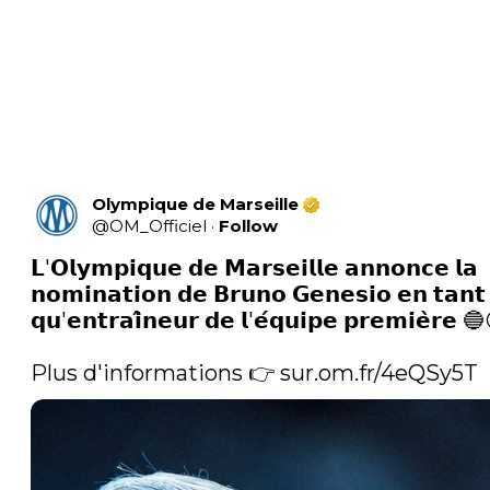
Olympique de Marseille
@
OM_Officiel
·
Follow
𝗟'𝗢𝗹𝘆𝗺𝗽𝗶𝗾𝘂𝗲 𝗱𝗲 𝗠𝗮𝗿𝘀𝗲𝗶𝗹𝗹𝗲 𝗮𝗻𝗻𝗼𝗻𝗰𝗲 𝗹𝗮 
𝗻𝗼𝗺𝗶𝗻𝗮𝘁𝗶𝗼𝗻 𝗱𝗲 𝗕𝗿𝘂𝗻𝗼 𝗚𝗲𝗻𝗲𝘀𝗶𝗼 𝗲𝗻 𝘁𝗮𝗻𝘁 
𝗾𝘂'𝗲𝗻𝘁𝗿𝗮𝗶̂𝗻𝗲𝘂𝗿 𝗱𝗲 𝗹'𝗲́𝗾𝘂𝗶𝗽𝗲 𝗽𝗿𝗲𝗺𝗶𝗲̀𝗿𝗲 🔵
Plus d'informations 👉 
sur.om.fr/4eQSy5T