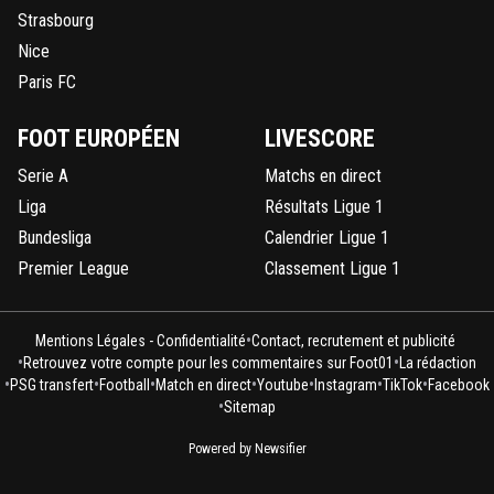
Strasbourg
Nice
Paris FC
FOOT EUROPÉEN
LIVESCORE
Serie A
Matchs en direct
Liga
Résultats Ligue 1
Bundesliga
Calendrier Ligue 1
Premier League
Classement Ligue 1
•
Mentions Légales - Confidentialité
Contact, recrutement et publicité
•
•
Retrouvez votre compte pour les commentaires sur Foot01
La rédaction
•
•
•
•
•
•
•
PSG transfert
Football
Match en direct
Youtube
Instagram
TikTok
Facebook
•
Sitemap
Powered by Newsifier