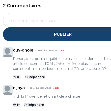
2 Commentaires
PUBLIER
guy-gnole
03 juillet 2026 à 13:22
+
92
Perso , c'est qui m'inquiète le plus , cest le silence radio 
article concernant l’OM , 24h et même plus , aucun
commentaire ni en bien , ni en mal ??? Une cabale ???
0
+
Répondre
dijaya
02 juillet 2026 à 10:23
+
2161
mdr lq Provence. et un article a charge 1
1
+
Répondre