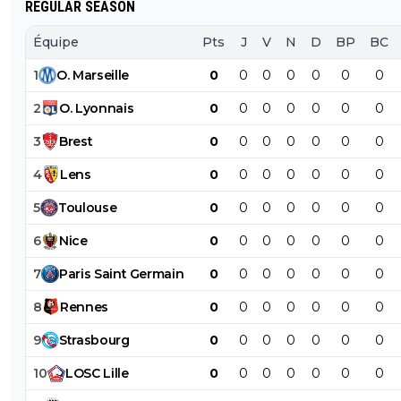
REGULAR SEASON
Équipe
Pts
J
V
N
D
BP
BC
1
O
.
Marseille
0
0
0
0
0
0
0
2
O
.
Lyonnais
0
0
0
0
0
0
0
3
Brest
0
0
0
0
0
0
0
4
Lens
0
0
0
0
0
0
0
5
Toulouse
0
0
0
0
0
0
0
6
Nice
0
0
0
0
0
0
0
7
Paris
Saint
Germain
0
0
0
0
0
0
0
8
Rennes
0
0
0
0
0
0
0
9
Strasbourg
0
0
0
0
0
0
0
10
LOSC
Lille
0
0
0
0
0
0
0