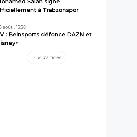
ohamed Salah signe
fficiellement à Trabzonspor
6 août , 15:30
V : Beinsports défonce DAZN et
isney+
Plus d'articles