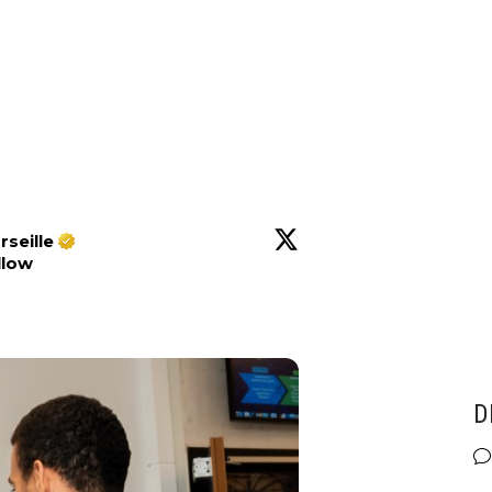
seille
llow
l
D