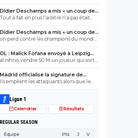
joue a 11 ......
Didier Deschamps a mis « un coup de
boule » en plein Mondial
Tout à fait en plus l’arbitre n’a pas était
parfait non plus
Didier Deschamps a mis « un coup de
boule » en plein Mondial
on perd contre les champions du monde,
il perd sa mere pdt la compet. et se fait
OL : Malick Fofana envoyé à Leipzig
chier dessus par tt le monde..... ca va quoi
pour un sombre accord
al nihno, vendre 50 M un joueur qui sort
d'une saison blanche, tu penses vraiment
Madrid officialise la signature de
que c'est faisable? Moi je n'ai aucun
Diomande, le plus gros transfert de
Ils empilent les attaquants alors que le
souvenir d'un cas identique en tout cas
son histoire
défaut majeur de cette équipe c'est le
milieu de terrain depuis le départ de
Ligue 1
Kroos. Ils ont personne pour diriger
Calendrier
Résultats
l'équipe au centre, à part Tchouameni et
Valverde qui se détestent ...
REGULAR SEASON
Équipe
Pts
J
V
N
D
BP
B