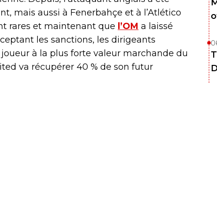
M
, mais aussi à Fenerbahçe et à l’Atlético
o
ont rares et maintenant que
l’OM
a laissé
eptant les sanctions, les dirigeants
0
e joueur à la plus forte valeur marchande du
T
ted va récupérer 40 % de son futur
D