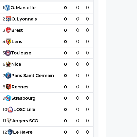
1
O
.
Marseille
0
0
0
0
0
0
2
O
.
Lyonnais
0
0
0
0
0
0
3
Brest
0
0
0
0
0
0
4
Lens
0
0
0
0
0
0
5
Toulouse
0
0
0
0
0
0
6
Nice
0
0
0
0
0
0
7
Paris
Saint
Germain
0
0
0
0
0
0
8
Rennes
0
0
0
0
0
0
9
Strasbourg
0
0
0
0
0
0
10
LOSC
Lille
0
0
0
0
0
0
11
Angers
SCO
0
0
0
0
0
0
12
Le
Havre
0
0
0
0
0
0