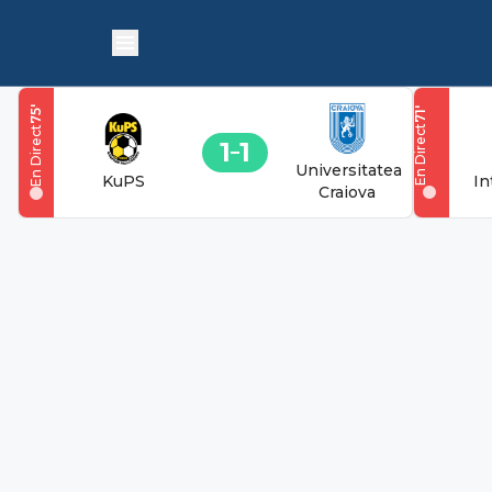
'
'
75
71
En Direct
En Direct
1
1
Universitatea
KuPS
In
Craiova