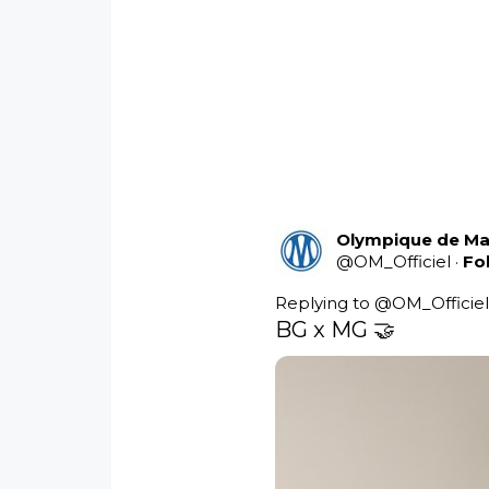
Olympique de Mar
@
OM_Officiel
·
Fo
Replying to @
OM_Officie
BG x MG 🤝 