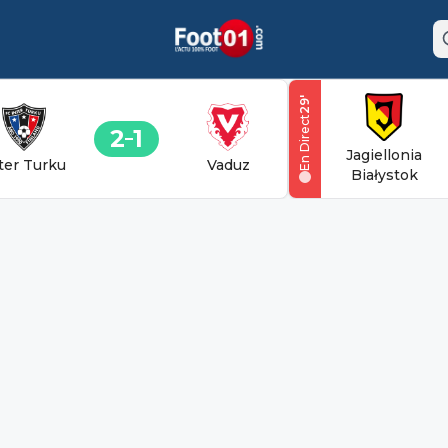
'
29
En Direct
2
1
Jagiellonia
ter Turku
Vaduz
Białystok