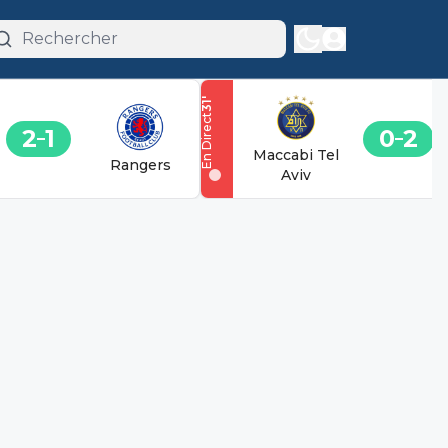
'
31
En Direct
2
1
0
2
Maccabi Tel
Rangers
Aviv