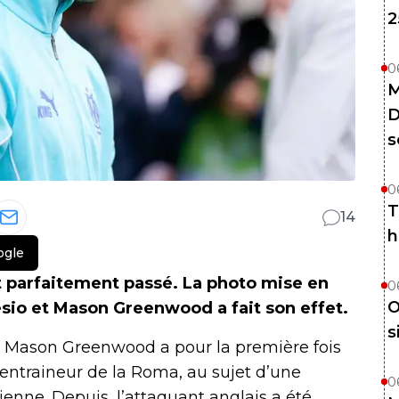
2
0
M
D
s
0
T
14
h
ogle
est parfaitement passé. La photo mise en
0
O
esio et Mason Greenwood a fait son effet.
s
e Mason Greenwood a pour la première fois
’entraineur de la Roma, au sujet d’une
0
lienne. Depuis, l’attaquant anglais a été