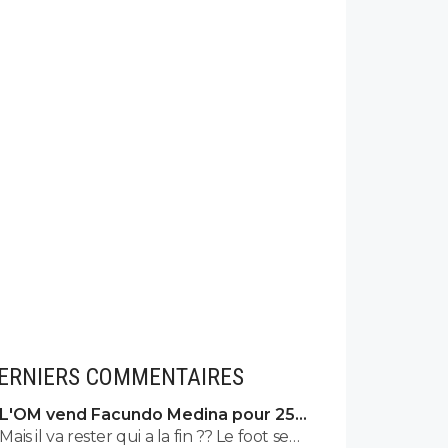
ERNIERS COMMENTAIRES
L'OM vend Facundo Medina pour 25ME
à Leverkusen
Mais il va rester qui a la fin ?? Le foot se