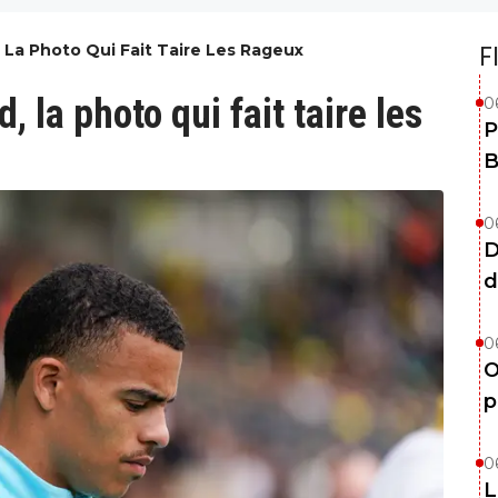
La Photo Qui Fait Taire Les Rageux
F
la photo qui fait taire les
0
P
B
0
D
d
0
O
p
0
L