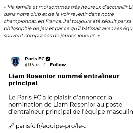
« Ma famille et moi sommes très heureux d’accueillir L
dans notre club et de le voir revenir dans notre
championnat, en France. J’ai toujours été séduit par sa
philosophie de jeu et par ce qu’il bâtissait avec ses équ
souvent composées de jeunes joueurs.
»
Paris FC
@
ParisFC
·
Follow
𝗟𝗶𝗮𝗺 𝗥𝗼𝘀𝗲𝗻𝗶𝗼𝗿 𝗻𝗼𝗺𝗺𝗲́ 𝗲𝗻𝘁𝗿𝗮𝗶̂𝗻𝗲𝘂𝗿 
𝗽𝗿𝗶𝗻𝗰𝗶𝗽𝗮𝗹

Le Paris FC a le plaisir d'annoncer la 
nomination de Liam Rosenior au poste 
d'entraîneur principal de l'équipe masculine
🔗 
parisfc.fr/equipe-pro/le-…