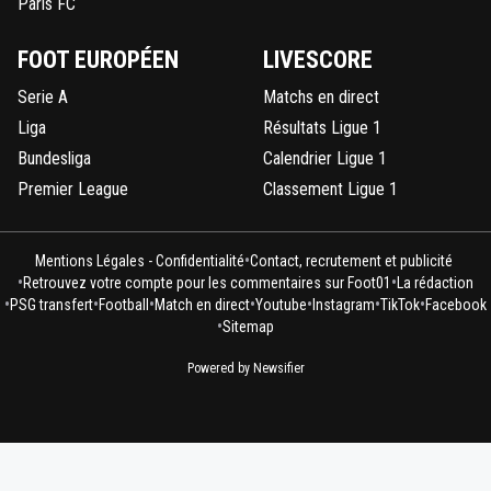
Paris FC
FOOT EUROPÉEN
LIVESCORE
Serie A
Matchs en direct
Liga
Résultats Ligue 1
Bundesliga
Calendrier Ligue 1
Premier League
Classement Ligue 1
•
Mentions Légales - Confidentialité
Contact, recrutement et publicité
•
•
Retrouvez votre compte pour les commentaires sur Foot01
La rédaction
•
•
•
•
•
•
•
PSG transfert
Football
Match en direct
Youtube
Instagram
TikTok
Facebook
•
Sitemap
Powered by Newsifier