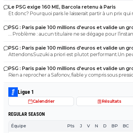
🇫🇷🇺🇦
Le PSG exige 160 ME, Barcola retenu à Paris
Et donc? Pourquoi paris le laisserait partir à un prix qui 
convient pas? Il restera c'est tout
PSG : Paris paie 100 millions d'euros et valide un gr
départ
… Problème : aucun titulaire ne se dégage pour l’instan
Ah, le Farcy de foutre01 …🤣🤣🇧🇷🇵🇹🇫🇷🇺🇦
PSG : Paris paie 100 millions d'euros et valide un gr
départ
Attendons.Suzuki a priori est plutot performant.Un pe
d'emulation supplementaire
PSG : Paris paie 100 millions d'euros et valide un gr
départ
Rien a reprocher a Safonov, fiable y compris sous pressi
Pas le cas de Chevalier...
Ligue 1
Calendrier
Résultats
REGULAR SEASON
Équipe
Pts
J
V
N
D
BP
BC