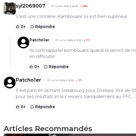
syl2069007
07 juillet 2026 à 16:03
+
280
C'est une connerie, Kambouaré lui est bien supérieur.
0
+
Répondre
Patcho1er
07 juillet 2026 à 19:33
+
77
Ils vont rappeler kombouare quand ils seront de 
en difficulté
0
+
Répondre
Patcho1er
07 juillet 2026 à 15:08
+
77
Il est parti en lachant Strasbourg pour Chelsea. Viré de C
pour ses résultats et là il revient tranquillement au PFC.....
0
+
Répondre
Articles Recommandés