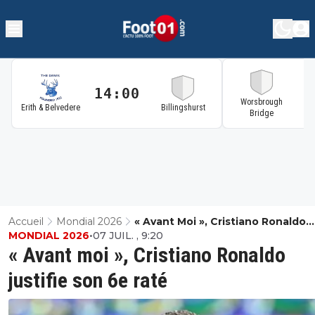
14:00
1
Worsbrough
Erith & Belvedere
Billingshurst
Bridge
Accueil
Mondial 2026
« Avant Moi », Cristiano Ronaldo
MONDIAL 2026
•
07 JUIL. , 9:20
Justifie Son 6e Raté
« Avant moi », Cristiano Ronaldo
justifie son 6e raté