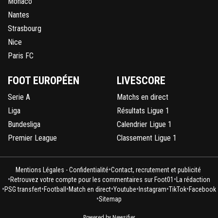
Monaco
Nantes
Strasbourg
Nice
Paris FC
FOOT EUROPÉEN
LIVESCORE
Serie A
Matchs en direct
Liga
Résultats Ligue 1
Bundesliga
Calendrier Ligue 1
Premier League
Classement Ligue 1
•
Mentions Légales - Confidentialité
Contact, recrutement et publicité
•
•
Retrouvez votre compte pour les commentaires sur Foot01
La rédaction
•
•
•
•
•
•
•
PSG transfert
Football
Match en direct
Youtube
Instagram
TikTok
Facebook
•
Sitemap
Powered by Newsifier