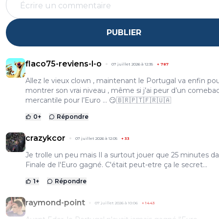
PUBLIER
flaco75-reviens-l-o
07 juillet 2026 à 12:35
+
787
Allez le vieux clown , maintenant le Portugal va enfin po
montrer son vrai niveau , même si j’ai peur d’un comeba
mercantile pour l’Euro … 😏🇧🇷🇵🇹🇫🇷🇺🇦
0
+
Répondre
crazykcor
07 juillet 2026 à 12:05
+
33
Je trolle un peu mais Il a surtout jouer que 25 minutes da
Finale de l'Euro gagné. C'était peut-etre ça le secret...
1
+
Répondre
raymond-point
07 juillet 2026 à 10:06
+
1443