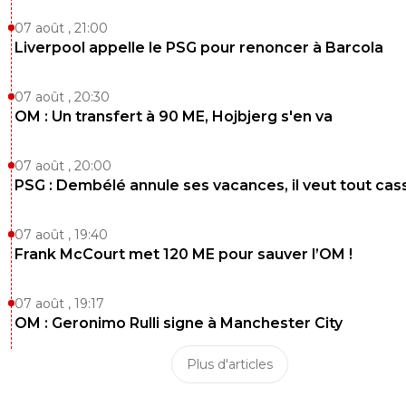
1
+
Répondre
07 août , 21:00
Liverpool appelle le PSG pour renoncer à Barcola
parisforever
07 juillet 2026 à 9:20
+
792
Comme dit il y a quelques jours les "nazis " avaient pris r
07 août , 20:30
en A mérique latine elle en est la digne héritière
OM : Un transfert à 90 ME, Hojbjerg s'en va
4
+
Répondre
07 août , 20:00
JuniIsBack
PSG : Dembélé annule ses vacances, il veut tout cas
07 juillet 2026 à 9:10
+
1248
Du haut level cette dame ...
Il y en a qui n'ont honte de rien et qui n'ont surtout pas 
07 août , 19:40
d'être ridicule devant la planète entière !
Frank McCourt met 120 ME pour sauver l’OM !
6
+
Répondre
07 août , 19:17
dijaya
OM : Geronimo Rulli signe à Manchester City
07 juillet 2026 à 9:02
+
2161
c est quoi cette connasse! j espere que c est Mbappé qui
Plus d'articles
attaquer plutot. elle se prend pour qui cette femme
6
+
Répondre