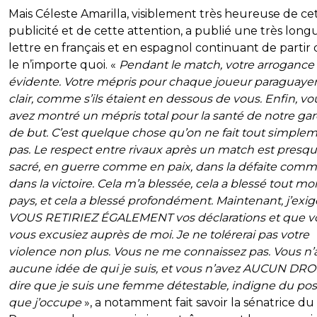
Mais Céleste Amarilla, visiblement très heureuse de ce
publicité et de cette attention, a publié une très long
lettre en français et en espagnol continuant de partir
le n’importe quoi. «
Pendant le match, votre arrogance 
évidente. Votre mépris pour chaque joueur paraguayen
clair, comme s’ils étaient en dessous de vous. Enfin, vo
avez montré un mépris total pour la santé de notre ga
de but. C’est quelque chose qu’on ne fait tout simple
pas. Le respect entre rivaux après un match est presq
sacré, en guerre comme en paix, dans la défaite com
dans la victoire. Cela m’a blessée, cela a blessé tout mo
pays, et cela a blessé profondément. Maintenant, j’exi
VOUS RETIRIEZ ÉGALEMENT vos déclarations et que v
vous excusiez auprès de moi. Je ne tolérerai pas votre
violence non plus. Vous ne me connaissez pas. Vous n’
aucune idée de qui je suis, et vous n’avez AUCUN DRO
dire que je suis une femme détestable, indigne du pos
que j’occupe
», a notamment fait savoir la sénatrice du