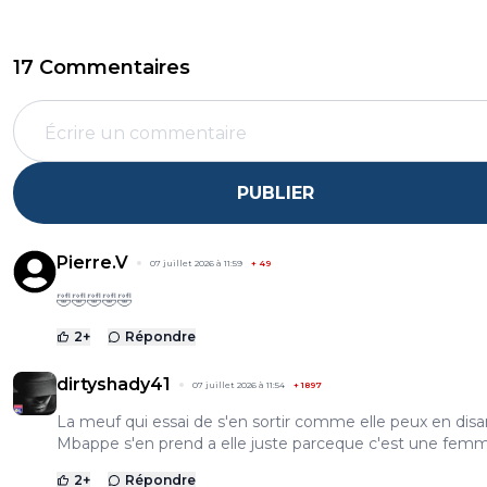
17 Commentaires
PUBLIER
Pierre.V
07 juillet 2026 à 11:59
+
49
🤣🤣🤣🤣🤣
2
+
Répondre
dirtyshady41
07 juillet 2026 à 11:54
+
1897
La meuf qui essai de s'en sortir comme elle peux en dis
Mbappe s'en prend a elle juste parceque c'est une femme..
2
+
Répondre