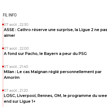
5
+
Répondre
olivier-atton
FIL INFO
07 juillet 2026 à 9:40
+
2442
Mais c'est dingue la bêtise de cette dame... On pourrait 
07 août , 22:30
surpris de voir une politicienne aussi stupide si on n'avait
ASSE : Cathro réserve une surprise, la Ligue 2 ne pa
parmis nous les plus idiots de la place avec les Boyard, Ga
aimer
Portes, Obono et le maître incontesté de la bêtise qu'es
Delogu 😂🤣😂
07 août , 22:00
2
+
Répondre
A fond sur Pacho, le Bayern a peur du PSG
kumagone
07 juillet 2026 à 9:30
+
527
07 août , 21:40
Le mot de Kylian a fait mouche on dirait. En meme tem
Milan : Le cas Maignan réglé personnellement par
quand on parle de mouche, la merde n’est jamais très loi
Amorim
5
+
Répondre
07 août , 21:20
Eisie37
07 juillet 2026 à 9:23
+
426
LOSC, Liverpool, Rennes, OM, le programme du wee
Que toute cette clique rentre au pays... personne ne va l
end sur Ligue 1+
regretter...