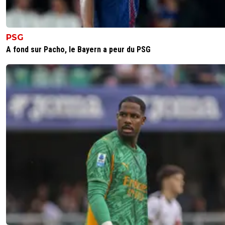
mbappe-reagit-aux-propos-racistes-d-une-senat
paraguayenne_6721245_3242.html
0
+
Répondre
PSG
crazykcor
07 juillet 2026 à 11:56
+
33
A fond sur Pacho, le Bayern a peur du PSG
Merci pour le lien. C'est dommage que ce soit 
propos à elle qu'on diffuse le plus. Ça laisse pen
que personne n'a réagi et que MBappé est tou
à se défendre alors que ce n'est pas le cas.
2
+
Répondre
Javierito
07 juillet 2026 à 10:34
+
451
Bon Kyky vu que t’es trop gentil on va le dire pour toi, c’
grosse pute.
0
+
Répondre
valdo
07 juillet 2026 à 9:45
+
793
Le culot incroyable de cette grognasse ! C'est elle après 