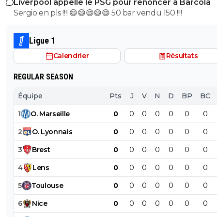
Liverpool appelle le PSG pour renoncer à Barcola
Sergio en pls !!!! 😄😄😄😄😄 50 bar vendu 150 !!!!
Ligue 1
Calendrier
Résultats
REGULAR SEASON
Équipe
Pts
J
V
N
D
BP
BC
1
O
.
Marseille
0
0
0
0
0
0
0
2
O
.
Lyonnais
0
0
0
0
0
0
0
3
Brest
0
0
0
0
0
0
0
4
Lens
0
0
0
0
0
0
0
5
Toulouse
0
0
0
0
0
0
0
6
Nice
0
0
0
0
0
0
0