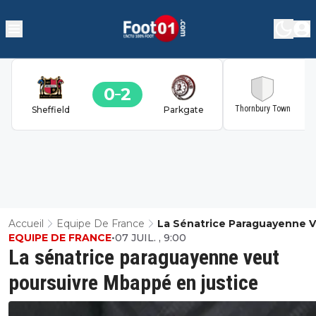
0
2
2
Thornbury Town
Sheffield
Parkgate
Accueil
Equipe De France
La Sénatrice Paraguayenne 
EQUIPE DE FRANCE
•
07 JUIL. , 9:00
Poursuivre Mbappé En Justic
La sénatrice paraguayenne veut
poursuivre Mbappé en justice