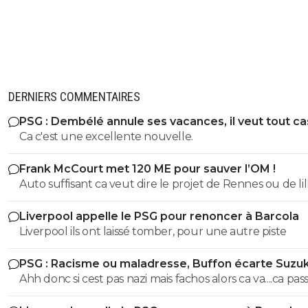
DERNIERS COMMENTAIRES
PSG : Dembélé annule ses vacances, il veut tout c
Ca c'est une excellente nouvelle.
Frank McCourt met 120 ME pour sauver l’OM !
Auto suffisant ca veut dire le projet de Rennes ou de lil
savoir vendre tes meilleur éléments chaques année p
Liverpool appelle le PSG pour renoncer à Barcola
pouvoir justement t'auto suffire .. perso non merci je p
Liverpool ils ont laissé tomber, pour une autre piste
etre ambitieux garder les meilleurs éléments et envoye
caillasse quitte a se tromper de temps en temps ca arrive
PSG : Racisme ou maladresse, Buffon écarte Suzuk
mais mac court na pas les épaules pour L'OM il aurait d
Ahh donc si cest pas nazi mais fachos alors ca va....ca passe
racheter nantes ou nice ou bordeaux pas L'OM ..