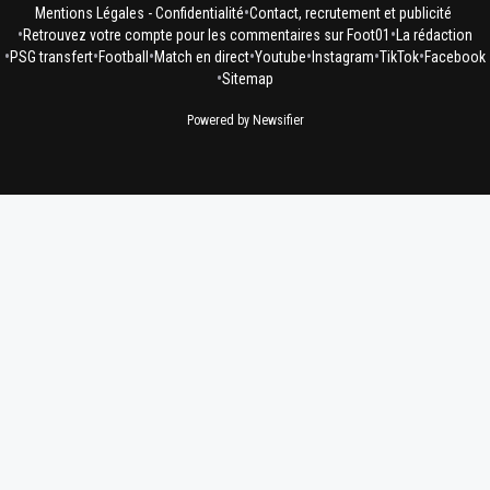
•
Mentions Légales - Confidentialité
Contact, recrutement et publicité
•
•
Retrouvez votre compte pour les commentaires sur Foot01
La rédaction
•
•
•
•
•
•
•
PSG transfert
Football
Match en direct
Youtube
Instagram
TikTok
Facebook
•
Sitemap
Powered by Newsifier