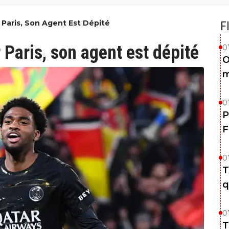
r Paris, Son Agent Est Dépité
F
r Paris, son agent est dépité
0
O
m
0
P
F
0
T
q
0
T