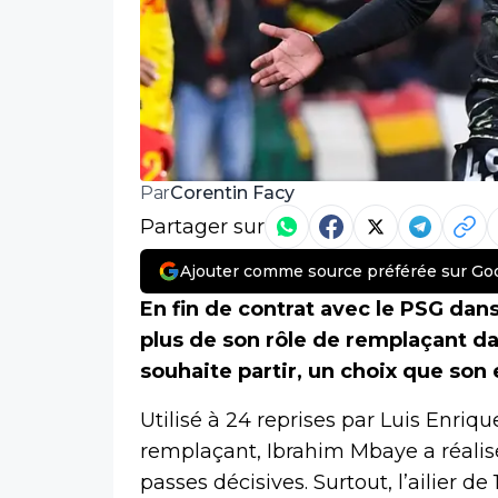
Corentin Facy
Par
Partager sur
Ajouter comme source préférée sur Go
En fin de contrat avec le PSG dan
plus de son rôle de remplaçant dan
souhaite partir, un choix que so
Utilisé à 24 reprises par Luis Enri
remplaçant, Ibrahim Mbaye a réalisé
passes décisives. Surtout, l’ailier d