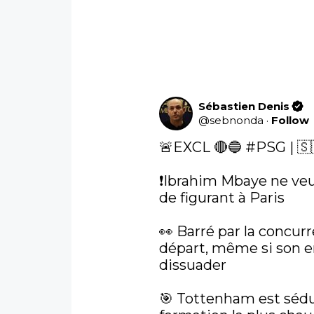
Sébastien Denis
@
sebnonda
·
Follow
🚨EXCL 🔴🔵 
#PSG
 | 🇸
❗️Ibrahim Mbaye ne veu
de figurant à Paris

👀 Barré par la concurr
départ, même si son en
dissuader

🎯 Tottenham est séduit