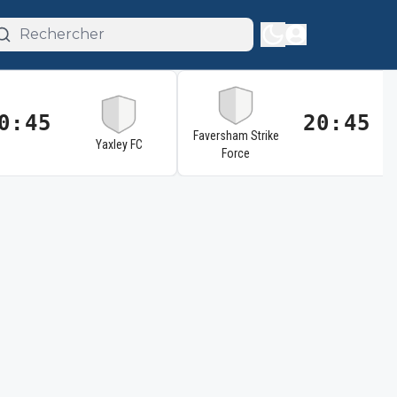
0:45
20:45
Faversham Strike
Yaxley FC
Force