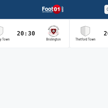
20:30
2
ry Town
Brislington
Thetford Town