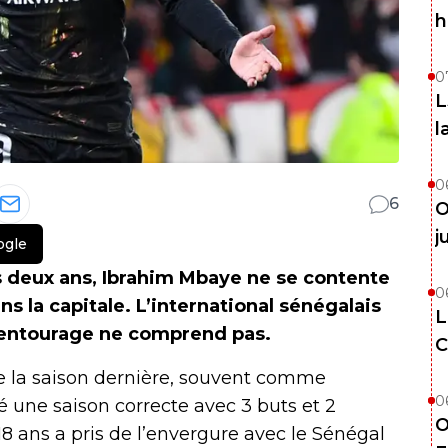
h
0
L
l
0
6
O
j
ogle
s deux ans, Ibrahim Mbaye ne se contente
0
s la capitale. L’international sénégalais
L
n entourage ne comprend pas.
C
que la saison dernière, souvent comme
0
 une saison correcte avec 3 buts et 2
O
e 18 ans a pris de l’envergure avec le Sénégal