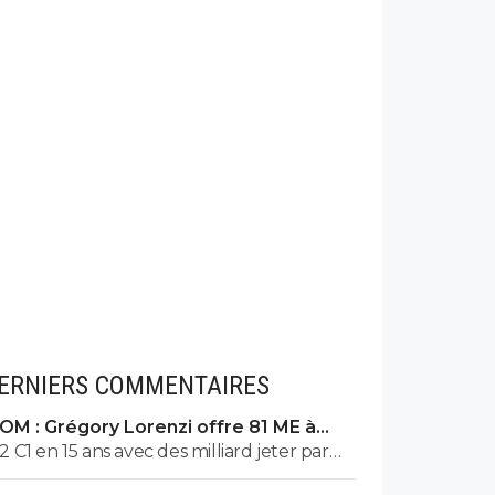
ERNIERS COMMENTAIRES
OM : Grégory Lorenzi offre 81 ME à
Frank McCourt
2 C1 en 15 ans avec des milliard jeter par
les fenêtre et la final inter psg douteux,