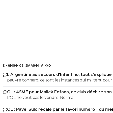
DERNIERS COMMENTAIRES
L'Argentine au secours d'Infantino, tout s'explique
pauvre connard. ce sont les instances qui militent pour lui.
alors evite de m insulter pauvre merde
OL : 45ME pour Malick Fofana, ce club déchire son 
L'OL ne veut pas le vendre. Normal.
OL : Pavel Sulc recalé par le favori numéro 1 du me