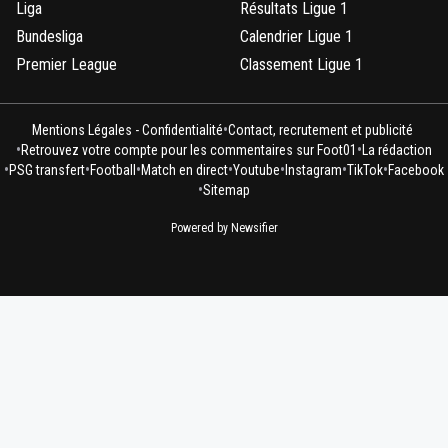
Liga
Résultats Ligue 1
Bundesliga
Calendrier Ligue 1
Premier League
Classement Ligue 1
•
Mentions Légales - Confidentialité
Contact, recrutement et publicité
•
•
Retrouvez votre compte pour les commentaires sur Foot01
La rédaction
•
•
•
•
•
•
•
PSG transfert
Football
Match en direct
Youtube
Instagram
TikTok
Facebook
•
Sitemap
Powered by Newsifier