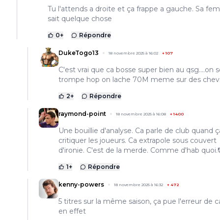
Tu l'attends a droite et ça frappe a gauche. Sa f
sait quelque chose
0
+
Répondre
DukeTogo13
18 novembre 2025 à 16:02
+
107
C'est vrai que ca bosse super bien au qsg....on 
trompe hop on lache 70M meme sur des chevre
2
+
Répondre
raymond-point
18 novembre 2025 à 16:08
+
1400
Une bouillie d'analyse. Ca parle de club quand 
critiquer les joueurs. Ca extrapole sous couvert
d'ironie. C'est de la merde. Comme d'hab quoi.
1
+
Répondre
kenny-powers
18 novembre 2025 à 16:32
+
472
5 titres sur la même saison, ça pue l'erreur de c
en effet