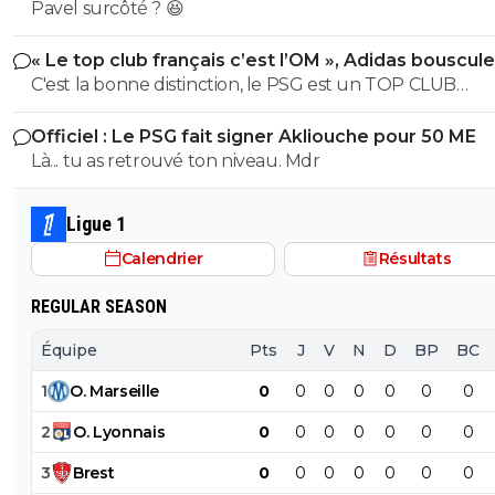
Pavel surcôté ? 😆
« Le top club français c’est l’OM », Adidas bouscule
PSG
C'est la bonne distinction, le PSG est un TOP CLUB
MONDIAL, l'OM est un top Club Français!
Officiel : Le PSG fait signer Akliouche pour 50 ME
Là... tu as retrouvé ton niveau. Mdr
Ligue 1
Calendrier
Résultats
REGULAR SEASON
Équipe
Pts
J
V
N
D
BP
BC
1
O
.
Marseille
0
0
0
0
0
0
0
2
O
.
Lyonnais
0
0
0
0
0
0
0
3
Brest
0
0
0
0
0
0
0