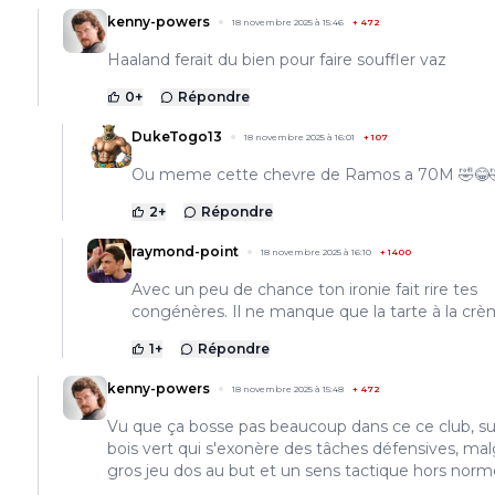
kenny-powers
18 novembre 2025 à 15:46
+
472
Haaland ferait du bien pour faire souffler vaz
0
+
Répondre
DukeTogo13
18 novembre 2025 à 16:01
+
107
Ou meme cette chevre de Ramos a 70M 🤣😂
2
+
Répondre
raymond-point
18 novembre 2025 à 16:10
+
1400
Avec un peu de chance ton ironie fait rire tes
congénères. Il ne manque que la tarte à la crè
1
+
Répondre
kenny-powers
18 novembre 2025 à 15:48
+
472
Vu que ça bosse pas beaucoup dans ce ce club, su
bois vert qui s'exonère des tâches défensives, ma
gros jeu dos au but et un sens tactique hors norm