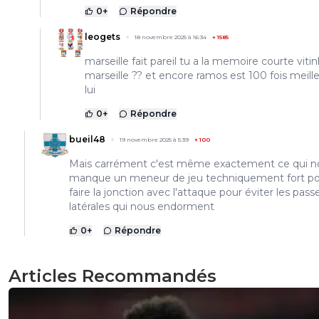
0
+
Répondre
leogets
18 novembre 2025 à 16:34
+
1585
marseille fait pareil tu a la memoire courte viti
marseille ?? et encore ramos est 100 fois meill
lui
0
+
Répondre
bueil48
19 novembre 2025 à 5:39
+
100
Mais carrément c'est même exactement ce qui n
manque un meneur de jeu techniquement fort p
faire la jonction avec l'attaque pour éviter les pass
latérales qui nous endorment
0
+
Répondre
Articles Recommandés