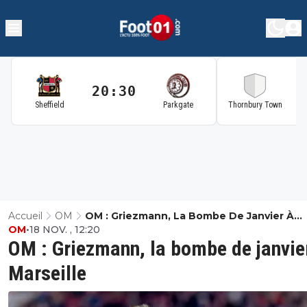
20:30
2
Sheffield
Parkgate
Thornbury Town
Accueil
OM
OM : Griezmann, La Bombe De Janvier À
OM
•
18 NOV. , 12:20
Marseille
OM : Griezmann, la bombe de janvie
Marseille