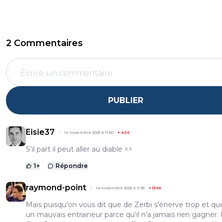
2 Commentaires
PUBLIER
Eisie37
14 novembre 2025 à 11:50
+
426
S'il part il peut aller au diable ^^
1
+
Répondre
raymond-point
14 novembre 2025 à 11:35
+
1396
Mais puisqu'on vous dit que de Zerbi s'énerve trop et qu
un mauvais entraineur parce qu'il n'a jamais rien gagner.