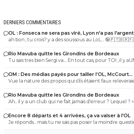
DERNIERS COMMENTAIRES
OL : Fonseca ne sera pas viré, Lyon n'a pas l'argen
le faire
ah bon , tu crois? y a des soussous au LoL… 🤪🇵🇹🇧🇷🇫
Rio Mavuba quitte les Girondins de Bordeaux
Tu sais tres bien Sergi va.... En tout cas, pour TOI , il y a
SEUL CLUB qui est parfait... Et qui QUOI QU IL ARRIVE 
OM : Des médias payés pour tailler l’OL, McCourt
sera JMAIS critiqué par toi..... Tu te rends compte que tu
accusé
Vue la nature des propos qui s'ils étaient faux releverai
seul a defendre mordicus le mec qui a faillit couler ton
la diffamation, je penses que c'est bien documenté et vé
mon pauvre vieux fou... tu t'en rends compte au moins
Rio Mavuba quitte les Girondins de Bordeaux
Ah... il y a un club qui ne fait jamais d'erreur ? Lequel ? 
Encore 8 départs et 4 arrivées, ça va valser à l'OL
Je réponds... mais tu ne sais pas poser la moindre questi