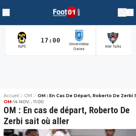
17:00
1
Universitatea
KuPS
Inter Turku
Craiova
Accueil
OM
OM : En Cas De Départ, Roberto De Zerbi 
OM
•
14 NOV. , 11:00
Où Aller
OM : En cas de départ, Roberto De
Zerbi sait où aller