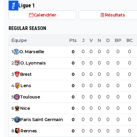
Ligue 1
Calendrier
Résultats
REGULAR SEASON
Équipe
Pts
J
V
N
D
BP
BC
1
O
.
Marseille
0
0
0
0
0
0
0
2
O
.
Lyonnais
0
0
0
0
0
0
0
3
Brest
0
0
0
0
0
0
0
4
Lens
0
0
0
0
0
0
0
5
Toulouse
0
0
0
0
0
0
0
6
Nice
0
0
0
0
0
0
0
7
Paris
Saint
Germain
0
0
0
0
0
0
0
8
Rennes
0
0
0
0
0
0
0