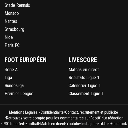
Stade Rennais
Monaco
Nantes
Strasbourg
Nice
Paris FC
FOOT EUROPÉEN
LIVESCORE
Serie A
Matchs en direct
Liga
Résultats Ligue 1
Bundesliga
Calendrier Ligue 1
Premier League
Classement Ligue 1
•
Mentions Légales - Confidentialité
Contact, recrutement et publicité
•
•
Retrouvez votre compte pour les commentaires sur Foot01
La rédaction
•
•
•
•
•
•
•
PSG transfert
Football
Match en direct
Youtube
Instagram
TikTok
Facebook