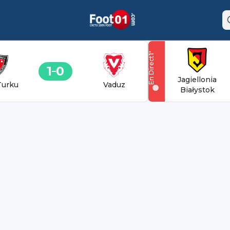
'
1
En Direct
1
0
Jagiellonia
Turku
Vaduz
Białystok