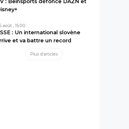
V : Beinsports défonce DAZN et
isney+
6 août , 15:00
SSE : Un international slovène
rrive et va battre un record
Plus d'articles