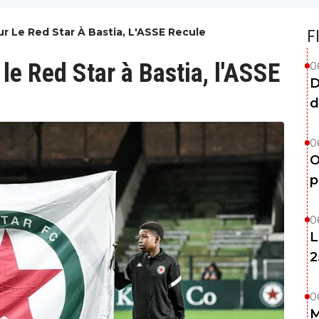
r Le Red Star À Bastia, L'ASSE Recule
F
le Red Star à Bastia, l'ASSE
0
D
d
0
O
p
0
L
2
0
M