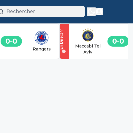
'
4
En Direct
0
0
0
0
Maccabi Tel
Rangers
Aviv