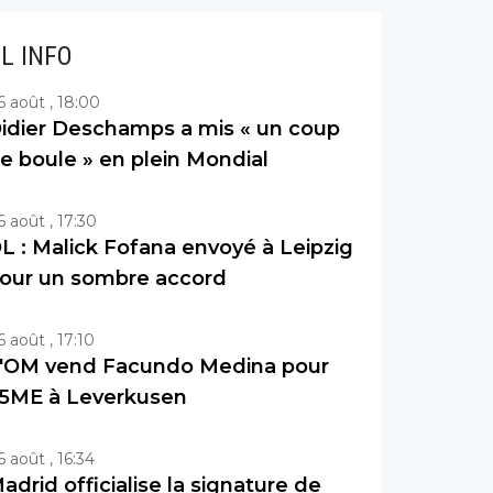
IL INFO
6 août , 18:00
idier Deschamps a mis « un coup
e boule » en plein Mondial
6 août , 17:30
L : Malick Fofana envoyé à Leipzig
our un sombre accord
6 août , 17:10
'OM vend Facundo Medina pour
5ME à Leverkusen
6 août , 16:34
adrid officialise la signature de