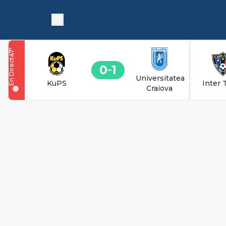
'
47
En Direct
0
1
Universitatea
KuPS
Inter 
Craiova