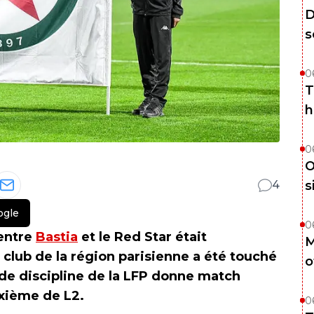
D
s
0
T
h
0
O
s
4
ogle
0
 entre
Bastia
et le Red Star était
M
club de la région parisienne a été touché
o
de discipline de la LFP donne match
xième de L2.
0