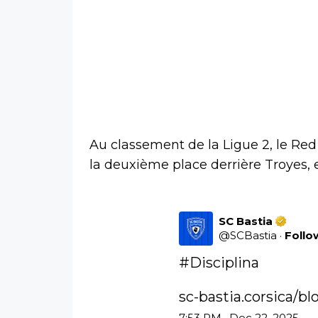
Au classement de la Ligue 2, le Re
la deuxième place derrière Troyes, e
SC Bastia
@
SCBastia
·
Follo
#Disciplina
sc-bastia.corsica/b
7:53 PM · Dec 22, 2025