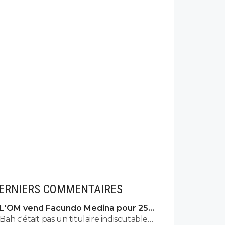
ERNIERS COMMENTAIRES
L'OM vend Facundo Medina pour 25ME
à Leverkusen
Bah c'était pas un titulaire indiscutable