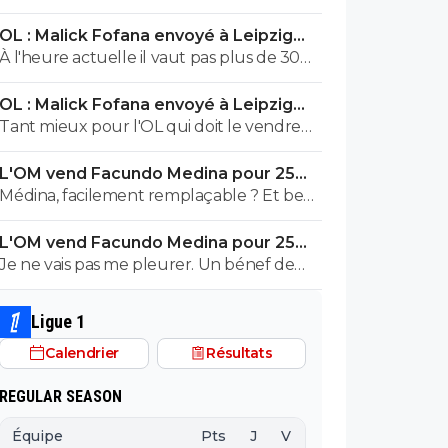
l'an dernier... Si on garde Balerdi ou
OL : Malick Fofana envoyé à Leipzig
Aguerd, et qu'on lui met un gars correct à
pour un sombre accord
À l'heure actuelle il vaut pas plus de 30
côté, pour moi ça peut suffire
millions et encore
OL : Malick Fofana envoyé à Leipzig
pour un sombre accord
Tant mieux pour l'OL qui doit le vendre
50 millions.
L'OM vend Facundo Medina pour 25ME
à Leverkusen
Médina, facilement remplaçable ? Et ben
bon chance !
L'OM vend Facundo Medina pour 25ME
à Leverkusen
Je ne vais pas me pleurer. Un bénef de
4,5M sur un joueur qu'on dire être
facilement remplaçable, c'est bon, ça me
Ligue 1
va perso. Bonne route à lui.
Calendrier
Résultats
REGULAR SEASON
Équipe
Pts
J
V
N
D
BP
B