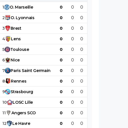
1
O
.
Marseille
0
0
0
0
0
0
2
O
.
Lyonnais
0
0
0
0
0
0
3
Brest
0
0
0
0
0
0
4
Lens
0
0
0
0
0
0
5
Toulouse
0
0
0
0
0
0
6
Nice
0
0
0
0
0
0
7
Paris
Saint
Germain
0
0
0
0
0
0
8
Rennes
0
0
0
0
0
0
9
Strasbourg
0
0
0
0
0
0
10
LOSC
Lille
0
0
0
0
0
0
11
Angers
SCO
0
0
0
0
0
0
12
Le
Havre
0
0
0
0
0
0