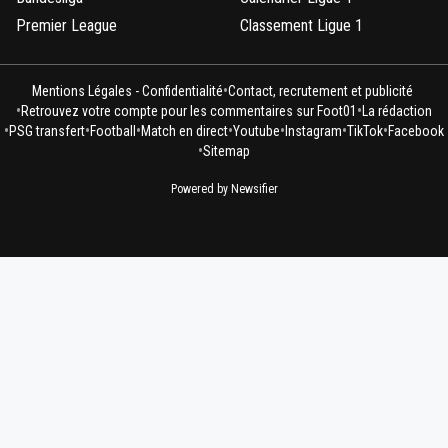
Premier League
Classement Ligue 1
•
Mentions Légales - Confidentialité
Contact, recrutement et publicité
•
•
Retrouvez votre compte pour les commentaires sur Foot01
La rédaction
•
•
•
•
•
•
•
PSG transfert
Football
Match en direct
Youtube
Instagram
TikTok
Facebook
•
Sitemap
Powered by Newsifier