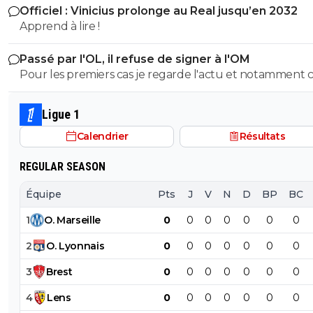
Officiel : Vinicius prolonge au Real jusqu’en 2032
Apprend à lire !
Passé par l'OL, il refuse de signer à l'OM
Pour les premiers cas je regarde l'actu et notamment c
du foot. Pour le dernier, rien qu'ici il y en a pléthore. Et toi, tu
es dans quel camp, les abrutis ou ceux qui viennent pa
Ligue 1
foot avec respect?
Calendrier
Résultats
REGULAR SEASON
Équipe
Pts
J
V
N
D
BP
BC
1
O
.
Marseille
0
0
0
0
0
0
0
2
O
.
Lyonnais
0
0
0
0
0
0
0
3
Brest
0
0
0
0
0
0
0
4
Lens
0
0
0
0
0
0
0