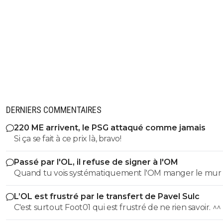
DERNIERS COMMENTAIRES
220 ME arrivent, le PSG attaqué comme jamais
Si ça se fait à ce prix là, bravo!
Passé par l'OL, il refuse de signer à l'OM
Quand tu vois systématiquement l'OM manger le mur 
après saison, il y a de quoi refuser d'y aller. ^^
L’OL est frustré par le transfert de Pavel Sulc
C'est surtout Foot01 qui est frustré de ne rien savoir. ^^