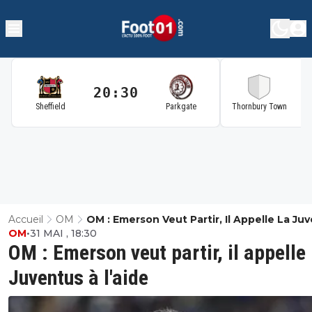
20:30
2
Sheffield
Parkgate
Thornbury Town
Accueil
OM
OM : Emerson Veut Partir, Il Appelle La Ju
OM
•
31 MAI , 18:30
À L'aide
OM : Emerson veut partir, il appelle 
Juventus à l'aide