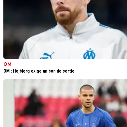
l'OM à construit son image de grand club autou
sacre européen, acquis sous une direction dou
en plus, grâce à une équipe que L'OM n'a jamai
été capable d'atteindre, et de très loin, pelé, a
papin, boli, c'est exceptionnel qu'ils se soient ts
retrouvés au club au même moment, et ne par
pas de l'histoire recentes des 2 clubs... mais da
tableau Excel oui l'OM est un plus grand club 👌
0
+
Répondre
OM
OM : Hojbjerg exige un bon de sortie