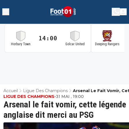
14:00
1
Horbury Town
Golcar United
Deeping Rangers
Accueil
Ligue Des Champions
Arsenal Le Fait Vomir, Ce
LIGUE DES CHAMPIONS
•
31 MAI , 19:00
Légende Anglaise Dit Me
Arsenal le fait vomir, cette légende
PSG
anglaise dit merci au PSG