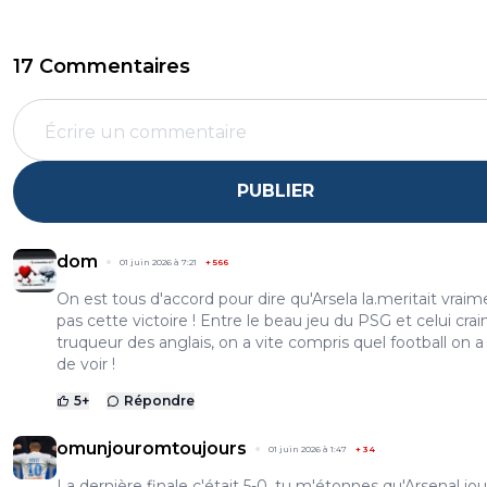
17 Commentaires
PUBLIER
dom
01 juin 2026 à 7:21
+
566
On est tous d'accord pour dire qu'Arsela la.meritait vraim
pas cette victoire ! Entre le beau jeu du PSG et celui crain
truqueur des anglais, on a vite compris quel football on a
de voir !
5
+
Répondre
omunjouromtoujours
01 juin 2026 à 1:47
+
34
La dernière finale c'était 5-0, tu m'étonnes qu'Arsenal jo