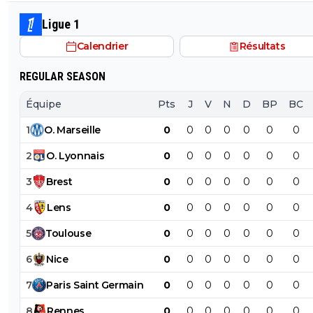
Ligue 1
Calendrier
Résultats
REGULAR SEASON
Équipe
Pts
J
V
N
D
BP
BC
1
O
.
Marseille
0
0
0
0
0
0
0
2
O
.
Lyonnais
0
0
0
0
0
0
0
3
Brest
0
0
0
0
0
0
0
4
Lens
0
0
0
0
0
0
0
5
Toulouse
0
0
0
0
0
0
0
6
Nice
0
0
0
0
0
0
0
7
Paris
Saint
Germain
0
0
0
0
0
0
0
8
Rennes
0
0
0
0
0
0
0