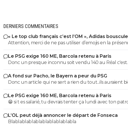
DERNIERS COMMENTAIRES
« Le top club français c’est l’OM », Adidas bouscule
PSG
Attention, merci de ne pas utiliser d’emojis en la prése
Raymond Q qui a un traumatisme de l enfance lié à ces
Le PSG exige 160 ME, Barcola retenu à Paris
derniers; pour le soutenir, vous pouvez adhérer à son
Donc un presque inconnu soit vendu 140 au Réal c'est
association se prétendant faire partie d’une « élite » litté
normal et un double détenteur de la LDC soit à un pri
se refusant catégoriquement l utilisation d emojis bien 
A fond sur Pacho, le Bayern a peur du PSG
faiblard normal ?? Messieurs les anglais allez vous faire ...
populaire à son goût et surtout incompréhensible pou
Donc un article qui ne sert a rien du tout...ils auraient b
gros globes oculaires de sardines. Cordialement.
voulu mais finalement non...je peux en écrire 200 des ar
Le PSG exige 160 ME, Barcola retenu à Paris
comme ca !
😁 si t es salarié, tu devrais tenter ça lundi avec ton pat
pour voir ce qu’il va te répondre
L’OL peut déjà annoncer le départ de Fonseca
Blablablablablablablablablabla