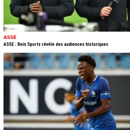
c'était mangé 2,3,4 buts ..etc je vois en quoi ce
aurait été mieux pour eux....
30 buts, 7 buts concédés sur la ldc 9 clean sur 
matchs pour arsenal
45 buts, 26 buts concédés sur la ldc 5 clean sur 
matchs pour le psg.
ASSE
1
+
Répondre
ASSE : Bein Sports révèle des audiences historiques
totoladouceur
01 juin 2026 à 1:01
+
175
Archi faux car l'inter de milan à fait pire contre le barca 
étoo à joué double arrière droit
0
+
Répondre
l-mir-abelle
31 mai 2026 à 21:12
+
155
On se demande de quel côté du channel se trouve la fa
league 😂
2
+
Répondre