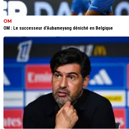
reds13
31 mai 2026 à 22:04
+
1098
Après côté du classement des palmarès européen
OM
France a que 4 trophées européen, l Angleterre a 
OM : Le successeur d'Aubameyang déniché en Belgique
30 titres, on traîne la pâte, en France a part paris c'
néant complet
0
+
Répondre
JogaBonitoParigo
31 mai 2026 à 21:07
+
330
Rien à dire de plus, et c'est dommage d'avoir gâché le 
qui devait être le plus excitant de l'année bien qu'on aura
du mal à surpasser la double confrontation face au Bayer
était la vraie finale cette année.
4
+
Répondre
SidneyBallondOr
31 mai 2026 à 20:58
+
707
complètement d'accord.
3
+
Répondre