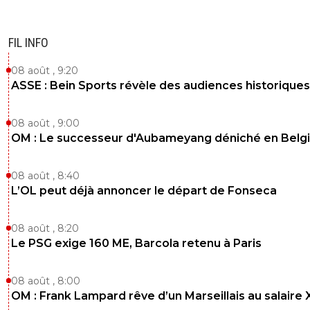
temps avant qu'il ne tire il avait l'air très énervé
7
+
Répondre
FIL INFO
Javierito
31 mai 2026 à 19:43
+
451
08 août , 9:20
Il avait déjà averti verbalement les joueurs d'Arsen
ASSE : Bein Sports révèle des audiences historiques
fois donc oui il en a eu ras le bol.
3
+
Répondre
08 août , 9:00
OM : Le successeur d'Aubameyang déniché en Belg
JogaBonitoParigo
31 mai 2026 à 21:09
+
330
Quand ça gratte de manière très évidente depuis 
08 août , 8:40
minute...forcément à la fin ça agace bien.
L’OL peut déjà annoncer le départ de Fonseca
2
+
Répondre
08 août , 8:20
reds13
31 mai 2026 à 19:13
+
1098
Le PSG exige 160 ME, Barcola retenu à Paris
Même quand dembelé et kava sont sortie le PSG ils étai
inquiété
08 août , 8:00
0
+
Répondre
OM : Frank Lampard rêve d’un Marseillais au salaire