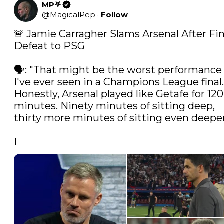
MP𖤐
@
MagicalPep
·
Follow
🚨 Jamie Carragher Slams Arsenal After Fina
Defeat to PSG

🗣️: "That might be the worst performance 
I've ever seen in a Champions League final. 
Honestly, Arsenal played like Getafe for 120 
minutes. Ninety minutes of sitting deep, 
thirty more minutes of sitting even deeper.
I 