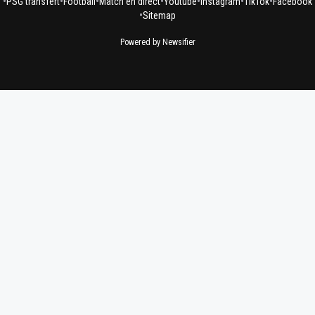
•
•
•
•
•
•
•
PSG transfert
Football
Match en direct
Youtube
Instagram
TikTok
Facebook
•
Sitemap
Powered by Newsifier