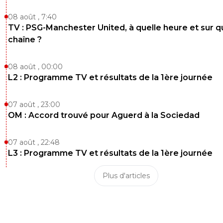
reds13
31 mai 2026 à 19:10
+
1098
08 août , 7:40
Carragher a raison , arsenal c'est la risée, quand on fait u
TV : PSG-Manchester United, à quelle heure et sur q
finale on montre autre chose que ça
chaîne ?
7
+
Répondre
08 août , 00:00
flaco75-reviens-l-o
L2 : Programme TV et résultats de la 1ère journée
31 mai 2026 à 19:58
+
787
Exactly , la honte pour les rosbifs et la PL … 🤢🇵🇹
🇫🇷🇺🇦
07 août , 23:00
OM : Accord trouvé pour Aguerd à la Sociedad
7
+
Répondre
07 août , 22:48
L3 : Programme TV et résultats de la 1ère journée
Plus d'articles