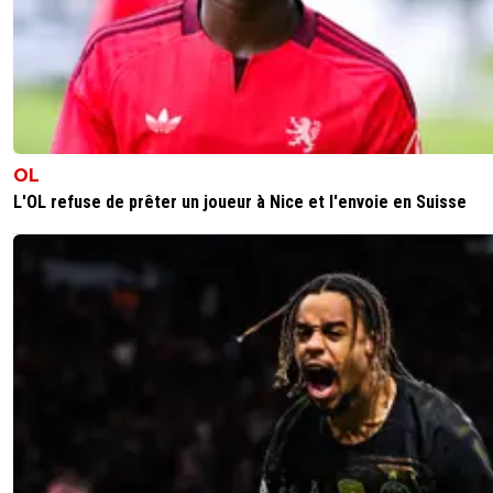
olivier-atton
31 mai 2026 à 22:45
+
2449
Non, en France t'as des clubs qui ne sont pas ridic
se faisant éliminés en phase de poule de LDC 😅
0
+
Répondre
OL
Maubelan-OL
31 mai 2026 à 17:57
+
2052
L'OL refuse de prêter un joueur à Nice et l'envoie en Suisse
Pour rivaliser avec les 4 meilleures leagues il faudrait que
chaque clubs Français récolte 19 ou 20 points minimum
Sur ces 5 dernières années (mise à part le PSG et l'OL ) s
clubs y sont parvenu Strasbourg cette année et Lille l'an
dernier
6
+
Répondre
oudiny
31 mai 2026 à 17:23
+
22
OL & OM sont au bord de la faillite et blindés de dettes ...
sûr ils vont tout révolutionner ^^