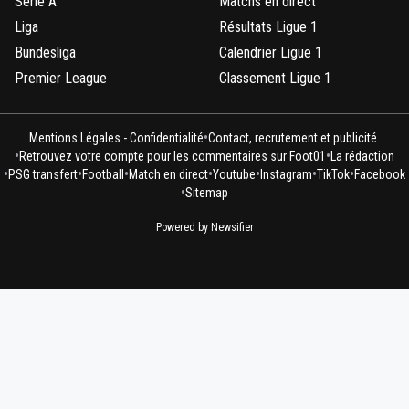
Serie A
Matchs en direct
Liga
Résultats Ligue 1
Bundesliga
Calendrier Ligue 1
Premier League
Classement Ligue 1
•
Mentions Légales - Confidentialité
Contact, recrutement et publicité
•
•
Retrouvez votre compte pour les commentaires sur Foot01
La rédaction
•
•
•
•
•
•
•
PSG transfert
Football
Match en direct
Youtube
Instagram
TikTok
Facebook
•
Sitemap
Powered by Newsifier