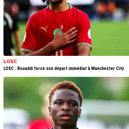
PSG 19, 19 , 23 , 33,5 , 36,5
OL 17, 23 , 21 , 22,75 , 22
Lille 8, 17 , 17 , 24 , 10,75
Monaco 5 , 15 , 9 , 17 , 15
OM 6, 16 , 8 , 18 , 12
RENNES 3 , 5 , 14 , 11 , 10
NICE 6, 3 , 15 , 3 , 2
5
+
Répondre
LOSC
JogaBonitoParigo
31 mai 2026 à 18:40
+
330
LOSC : Bouaddi force son départ immédiat à Manchester City
Comme d'habitude. Mais le PSG est pointé du doigt, le
comble.
0
+
Répondre
lou13
31 mai 2026 à 18:33
+
208
Bientôt vous ferez un championnat tout seul ça vas être
marrant
1
+
Répondre