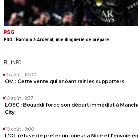
1
+
Répondre
silhent38
31 mai 2026 à 18:30
+
347
T'inquiètes pas pour nous un club bien géré a pas 
de millions on la vu avec le psg par le passé
PSG
PSG : Barcola à Arsenal, une dinguerie se prépare
0
+
Répondre
FIL INFO
10 août , 10:00
OM : Cette vente qui anéantirait les supporters
10 août , 9:37
LOSC : Bouaddi force son départ immédiat à Manch
City
10 août , 9:00
L'OL refuse de prêter un joueur à Nice et l'envoie e