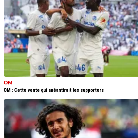
On espère !
0
+
Répondre
parisforever
31 mai 2026 à 18:57
+
794
Pour les points UEFA ,, je compte plus sur la stabilité de l
que de l 'OM . Un projet c'est un travail de plusieurs ann
la patience , L' OM n'en a plus . Depuis l'ére Tapie Cobien
d'entraineurs de dirigeants ?
Et pourtant commme le PSG - l'OL ou Lens ils ont un pub
eux un vrai grand stade
OM
2
+
Répondre
OM : Cette vente qui anéantirait les supporters
Maubelan-OL
31 mai 2026 à 18:55
+
2052
Pour éviter les fausses idées
Points apportés par chaque clubs pour les 5 dernières
participations de chacun