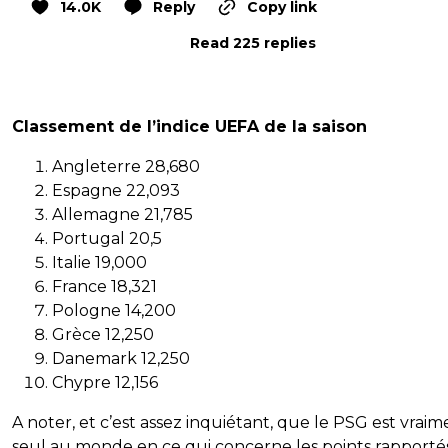
14.0K
Reply
Copy link
Read 225 replies
Classement de l’indice UEFA de la saison
Angleterre 28,680
Espagne 22,093
Allemagne 21,785
Portugal 20,5
Italie 19,000
France 18,321
Pologne 14,200
Grèce 12,250
Danemark 12,250
Chypre 12,156
A noter, et c’est assez inquiétant, que le PSG est vraim
seul au monde en ce qui concerne les points rapportés