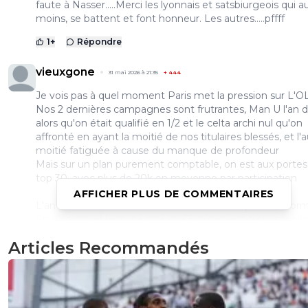
faute à Nasser.....Merci les lyonnais et satsbiurgeois qui a
moins, se battent et font honneur. Les autres.....pffff
1
+
Répondre
vieuxgone
31 mai 2026 à 21:35
+
444
Je vois pas à quel moment Paris met la pression sur L'O
Nos 2 dernières campagnes sont frutrantes, Man U l'an d
alors qu'on était qualifié en 1/2 et le celta archi nul qu'on
affronté en ayant la moitié de nos titulaires blessés, et l'
moitié fatiguée à cause du manque de profondeur
Mais sur un plan purement comptable, on est aux portes
top 30, avec plus de 20k en moyenne par participation
AFFICHER PLUS DE COMMENTAIRES
L'an prochain, tte les valeurs sûres du championnat horm
Strasbourg, et lens qui sera en C1, sûrement très compli
eux, ts les autres sont dans une compétitions ou ils devr
Articles Recommandés
pouvoir ramenées plus de points
2
+
Répondre
dom
01 juin 2026 à 7:37
+
573