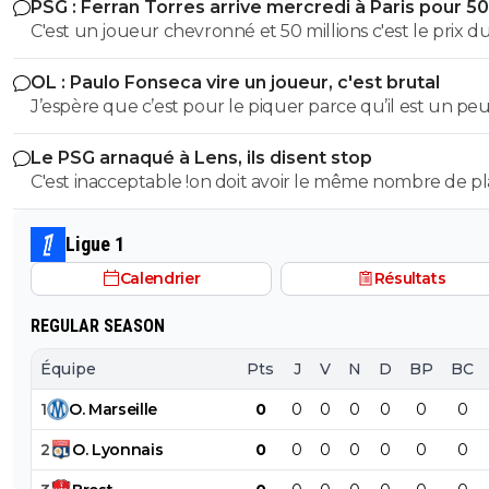
PSG : Ferran Torres arrive mercredi à Paris pour 5
pauvre abruti de consanguin
C'est un joueur chevronné et 50 millions c'est le prix d
marché et Gots n'a rien prouvé
OL : Paulo Fonseca vire un joueur, c'est brutal
J’espère que c’est pour le piquer parce qu’il est un pe
nonchalant
Le PSG arnaqué à Lens, ils disent stop
C'est inacceptable !on doit avoir le même nombre de p
que Lens. c'est de pire en pire la gestion des evenemen
France
Ligue 1
Calendrier
Résultats
REGULAR SEASON
Équipe
Pts
J
V
N
D
BP
BC
1
O
.
Marseille
0
0
0
0
0
0
0
2
O
.
Lyonnais
0
0
0
0
0
0
0