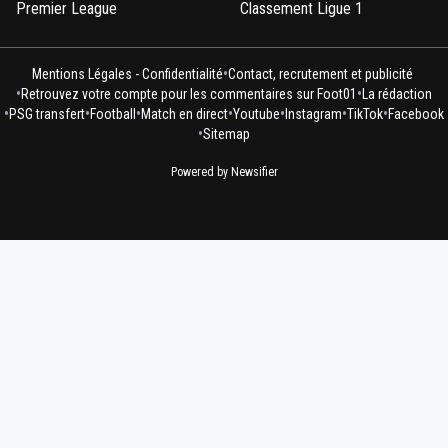
Premier League
Classement Ligue 1
•
Mentions Légales - Confidentialité
Contact, recrutement et publicité
•
•
Retrouvez votre compte pour les commentaires sur Foot01
La rédaction
•
•
•
•
•
•
•
PSG transfert
Football
Match en direct
Youtube
Instagram
TikTok
Facebook
•
Sitemap
Powered by Newsifier