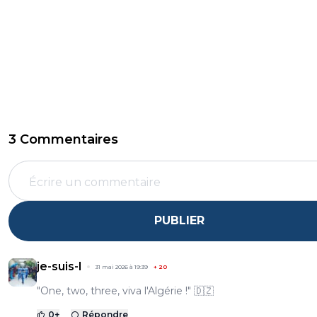
3 Commentaires
PUBLIER
je-suis-l
31 mai 2026 à 19:39
+
20
"One, two, three, viva l'Algérie !" 🇩🇿
0
+
Répondre