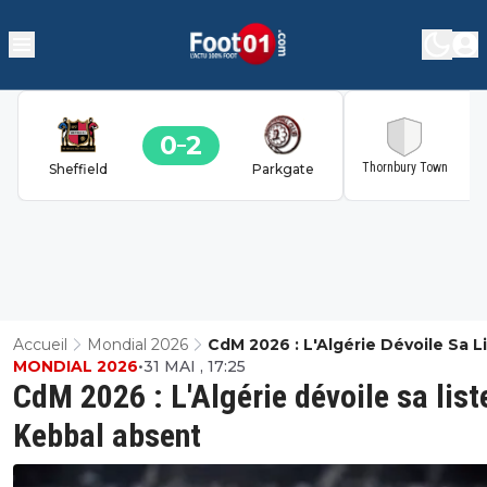
0
2
2
Thornbury Town
Sheffield
Parkgate
Accueil
Mondial 2026
CdM 2026 : L'Algérie Dévoile Sa Li
MONDIAL 2026
•
31 MAI , 17:25
Kebbal Absent
CdM 2026 : L'Algérie dévoile sa list
Kebbal absent