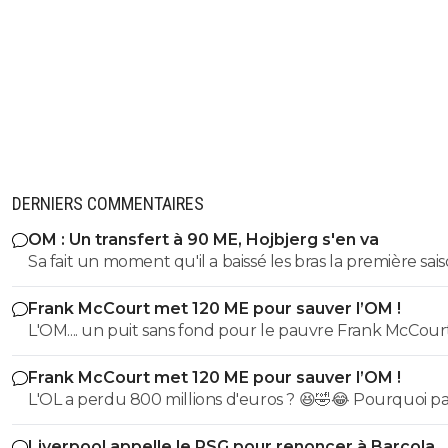
DERNIERS COMMENTAIRES
OM : Un transfert à 90 ME, Hojbjerg s'en va
Sa fait un moment qu'il a baissé les bras la première saiso
etait top mais depuis quelques match etait en dessus. 
Frank McCourt met 120 ME pour sauver l’OM !
et bon vent a lui pour le reste de sa carrière ...
L'OM.... un puit sans fond pour le pauvre Frank McCourt
Frank McCourt met 120 ME pour sauver l’OM !
L'OL a perdu 800 millions d'euros ? 😆🤣😂 Pourquoi pas un
milliard tant que tu y es ! ^^
Liverpool appelle le PSG pour renoncer à Barcola