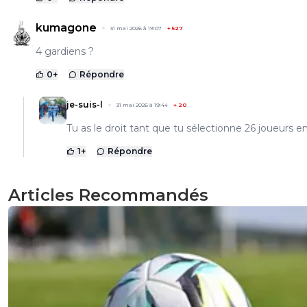
kumagone
31 mai 2026 à 19:07
+
527
4 gardiens ?
0
+
Répondre
je-suis-l
31 mai 2026 à 19:44
+
20
Tu as le droit tant que tu sélectionne 26 joueurs e
1
+
Répondre
Articles Recommandés