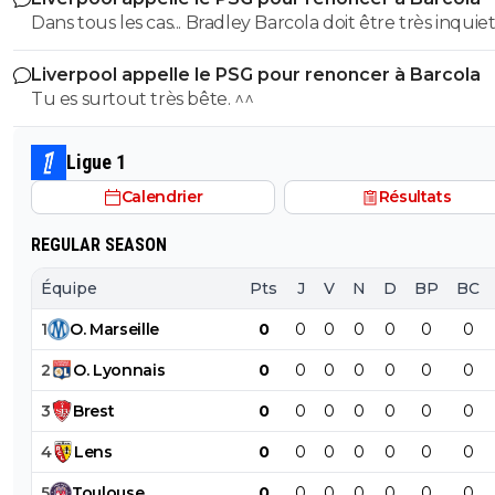
Dans tous les cas... Bradley Barcola doit être très inquiet. C
qui est vraiment compréhensible lorsque l'on sait co
Liverpool appelle le PSG pour renoncer à Barcola
le PSG a traiter Kylian Mbappé lorsqu'il avait voulu quit
Tu es surtout très bête. ^^
PSG.
Ligue 1
Calendrier
Résultats
REGULAR SEASON
Équipe
Pts
J
V
N
D
BP
BC
1
O
.
Marseille
0
0
0
0
0
0
0
2
O
.
Lyonnais
0
0
0
0
0
0
0
3
Brest
0
0
0
0
0
0
0
4
Lens
0
0
0
0
0
0
0
5
Toulouse
0
0
0
0
0
0
0