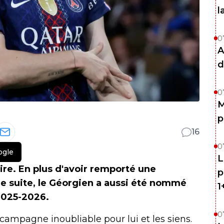
l
0
A
d
0
M
p
16
0
ogle
L
ire. En plus d'avoir remporté une
p
e suite, le Géorgien a aussi été nommé
1
 2025-2026.
0
 campagne inoubliable pour lui et les siens.