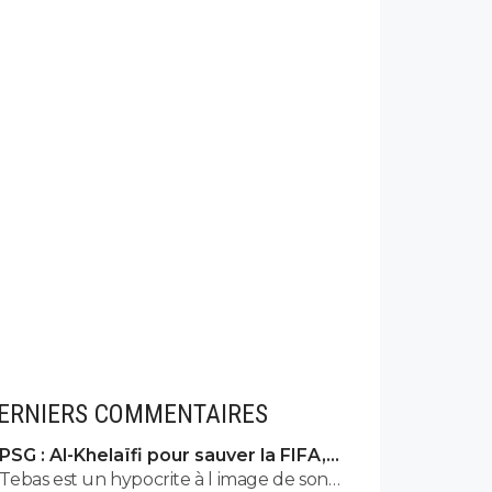
ERNIERS COMMENTAIRES
PSG : Al-Khelaïfi pour sauver la FIFA,
c'est son cauchemar
Tebas est un hypocrite à l image de son