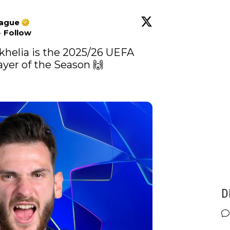
ague
·
Follow
khelia is the 2025/26 UEFA 
er of the Season 🙌

D