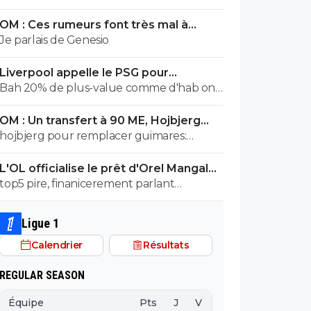
salaire annuel qui est, à 500000e près,
OM : Ces rumeurs font très mal à
égal à la masse salariale brute de l effectif
Bruno Genesio
Je parlais de Genesio
entier de malaga en liga 😂
Liverpool appelle le PSG pour
renoncer à Barcola
Bah 20% de plus-value comme d'hab on
prend
OM : Un transfert à 90 ME, Hojbjerg
s'en va
hojbjerg pour remplacer guimares:
mouillez vous la nuque avant quand
L'OL officialise le prêt d'Orel Mangala
même
à Getafe
top5 pire, finanicerement parlant
surement, sportivement parlant on a eu
des casseroles bien pire
Ligue 1
Calendrier
Résultats
REGULAR SEASON
Équipe
Pts
J
V
N
D
BP
B