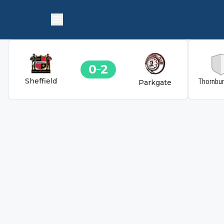
0
2
Sheffield
Thornbu
Parkgate