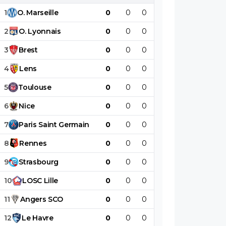
1
O
.
Marseille
0
0
0
0
0
0
2
O
.
Lyonnais
0
0
0
0
0
0
3
Brest
0
0
0
0
0
0
4
Lens
0
0
0
0
0
0
5
Toulouse
0
0
0
0
0
0
6
Nice
0
0
0
0
0
0
7
Paris
Saint
Germain
0
0
0
0
0
0
8
Rennes
0
0
0
0
0
0
9
Strasbourg
0
0
0
0
0
0
10
LOSC
Lille
0
0
0
0
0
0
11
Angers
SCO
0
0
0
0
0
0
12
Le
Havre
0
0
0
0
0
0