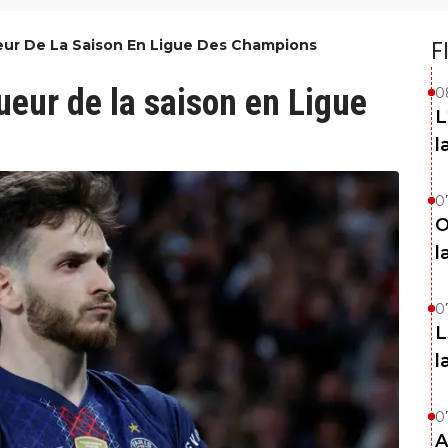
ueur De La Saison En Ligue Des Champions
F
ueur de la saison en Ligue
0
L
l
0
O
l
0
L
l
0
A