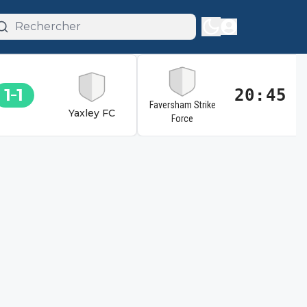
1
1
20:45
Faversham Strike
Yaxley FC
Force