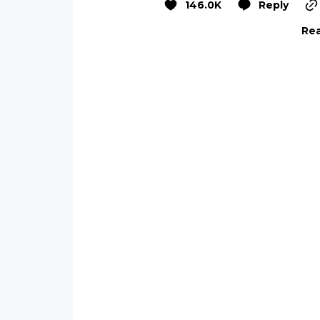
146.0K
Reply
Rea