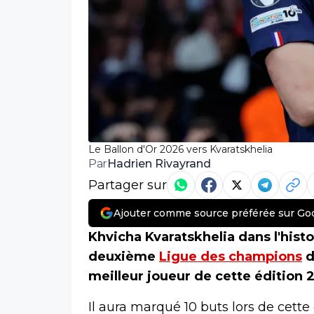
Le Ballon d'Or 2026 vers Kvaratskhelia
Hadrien Rivayrand
Par
Partager sur
Ajouter comme source préférée sur Go
Khvicha Kvaratskhelia dans l'histo
deuxième
Ligue des champions
d
meilleur joueur de cette édition
Il aura marqué 10 buts lors de cette