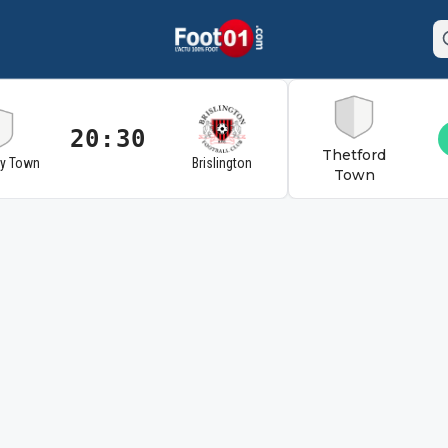
20:30
Thetford
ry Town
Brislington
Town