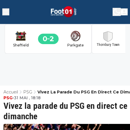
0
2
2
Thornbury Town
Sheffield
Parkgate
Accueil
PSG
Vivez La Parade Du PSG En Direct Ce Di
PSG
•
31 MAI , 18:18
Vivez la parade du PSG en direct ce
dimanche