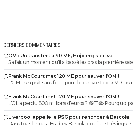
DERNIERS COMMENTAIRES
OM : Un transfert à 90 ME, Hojbjerg s'en va
Sa fait un moment qu'il a baissé les bras la première saiso
etait top mais depuis quelques match etait en dessus. 
Frank McCourt met 120 ME pour sauver l’OM !
et bon vent a lui pour le reste de sa carrière ...
L'OM.... un puit sans fond pour le pauvre Frank McCourt
Frank McCourt met 120 ME pour sauver l’OM !
L'OL a perdu 800 millions d'euros ? 😆🤣😂 Pourquoi pas un
milliard tant que tu y es ! ^^
Liverpool appelle le PSG pour renoncer à Barcola
Dans tous les cas... Bradley Barcola doit être très inquiet. C
qui est vraiment compréhensible lorsque l'on sait co