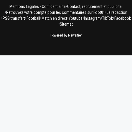
•
Mentions Légales - Confidentialité
Contact, recrutement et publicité
•
•
Retrouvez votre compte pour les commentaires sur Foot01
La rédaction
•
•
•
•
•
•
•
PSG transfert
Football
Match en direct
Youtube
Instagram
TikTok
Facebook
•
Sitemap
Powered by Newsifier