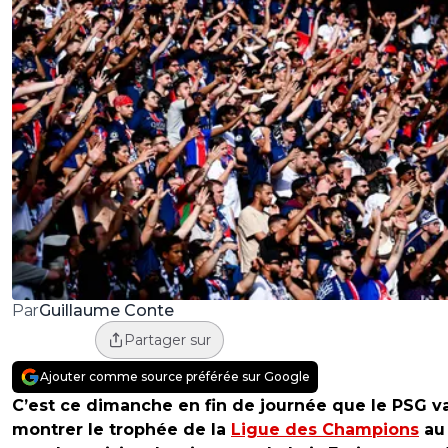
Guillaume Conte
Par
Partager sur
Ajouter comme source préférée sur Google
C’est ce dimanche en fin de journée que le PSG v
montrer le trophée de la
Ligue des Champions
au