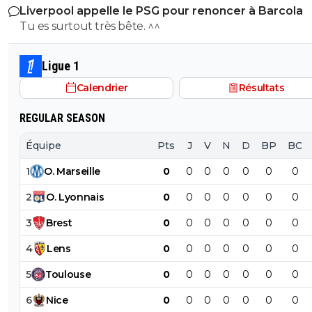
Liverpool appelle le PSG pour renoncer à Barcola
le PSG a traiter Kylian Mbappé lorsqu'il avait voulu quit
Tu es surtout très bête. ^^
PSG.
Ligue 1
Calendrier
Résultats
REGULAR SEASON
Équipe
Pts
J
V
N
D
BP
BC
1
O
.
Marseille
0
0
0
0
0
0
0
2
O
.
Lyonnais
0
0
0
0
0
0
0
3
Brest
0
0
0
0
0
0
0
4
Lens
0
0
0
0
0
0
0
5
Toulouse
0
0
0
0
0
0
0
6
Nice
0
0
0
0
0
0
0