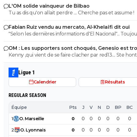
L'OM solide vainqueur de Bilbao
jeunes
et efficace j'étais pourtant plutôt contre sa venue mêm
Tu as dis qu'on allait perdre .... Cherche pas et assume !
c'est que le début je suis impatient de voir la suite
Fabian Ruiz vendu au mercato, Al-Khelaïfi dit oui
"Selon les dernières informations d'El Nacional"... Toujours les
sources espagnoles douteuses, principales fabriques d
OM : Les supporters sont choqués, Genesio est tr
news et principales sources pour les articles de Foot01.
fort
Kenny ,qui vient de se faire clacher par red13.... Ste hon
😂😂
Ligue 1
Calendrier
Résultats
REGULAR SEASON
Équipe
Pts
J
V
N
D
BP
BC
1
O
.
Marseille
0
0
0
0
0
0
0
2
O
.
Lyonnais
0
0
0
0
0
0
0