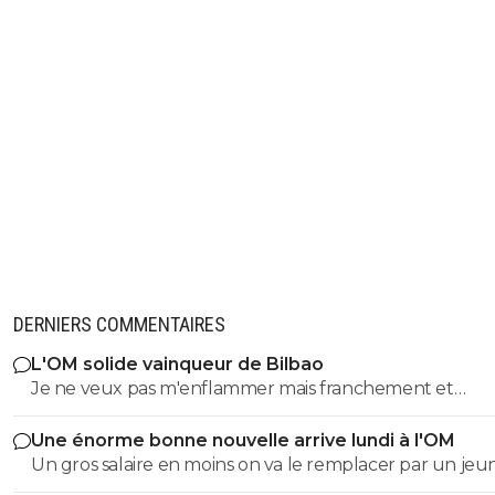
DERNIERS COMMENTAIRES
L'OM solide vainqueur de Bilbao
Je ne veux pas m'enflammer mais franchement et
objectivement cette équipe m'a séduit hier a part que
Une énorme bonne nouvelle arrive lundi à l'OM
éléments qu'il faut vraiment supprimer style harit et u
Un gros salaire en moins on va le remplacer par un je
défense a renforcer le style de jeu proposé vers l'avant
centre de formation..je pense que l ol peux faire monte
rapide la signature de genesio me plaît énormément s