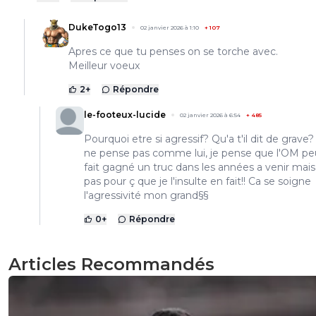
DukeTogo13
02 janvier 2026 à 1:10
+
107
Apres ce que tu penses on se torche avec.
Meilleur voeux
2
+
Répondre
le-footeux-lucide
02 janvier 2026 à 6:54
+
485
Pourquoi etre si agressif? Qu'a t'il dit de grave?
ne pense pas comme lui, je pense que l'OM pe
fait gagné un truc dans les années a venir mais
pas pour ç que je l'insulte en fait!! Ca se soigne
l'agressivité mon grand§§
0
+
Répondre
Articles Recommandés