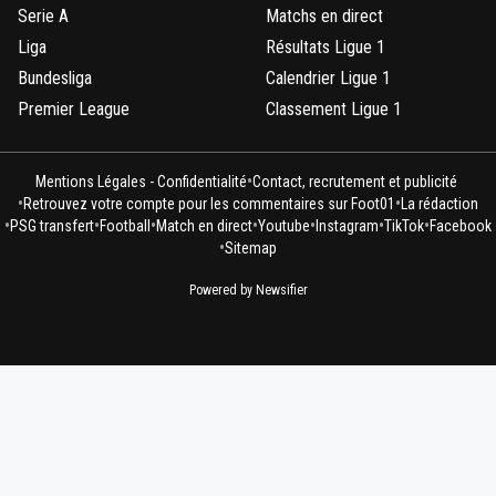
Serie A
Matchs en direct
Liga
Résultats Ligue 1
Bundesliga
Calendrier Ligue 1
Premier League
Classement Ligue 1
•
Mentions Légales - Confidentialité
Contact, recrutement et publicité
•
•
Retrouvez votre compte pour les commentaires sur Foot01
La rédaction
•
•
•
•
•
•
•
PSG transfert
Football
Match en direct
Youtube
Instagram
TikTok
Facebook
•
Sitemap
Powered by Newsifier