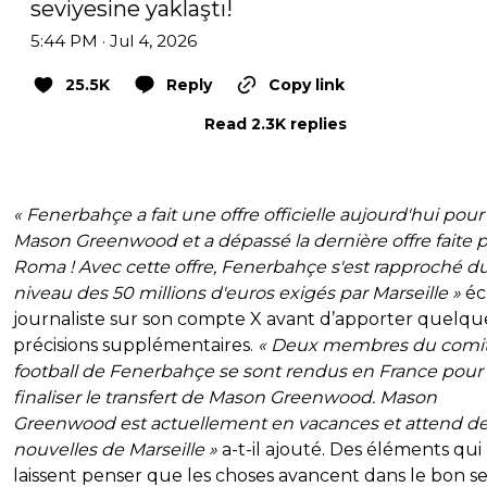
seviyesine yaklaştı!
5:44 PM · Jul 4, 2026
25.5K
Reply
Copy link
Read 2.3K replies
« Fenerbahçe a fait une offre officielle aujourd'hui pour
Mason Greenwood et a dépassé la dernière offre faite p
Roma ! Avec cette offre, Fenerbahçe s'est rapproché d
niveau des 50 millions d'euros exigés par Marseille »
écr
journaliste sur son compte X avant d’apporter quelqu
précisions supplémentaires.
« Deux membres du comi
football de Fenerbahçe se sont rendus en France pour
finaliser le transfert de Mason Greenwood. Mason
Greenwood est actuellement en vacances et attend d
nouvelles de Marseille »
a-t-il ajouté. Des éléments qui
laissent penser que les choses avancent dans le bon s