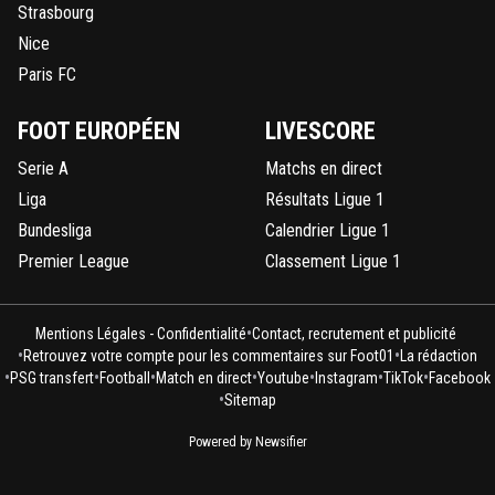
Strasbourg
Nice
Paris FC
FOOT EUROPÉEN
LIVESCORE
Serie A
Matchs en direct
Liga
Résultats Ligue 1
Bundesliga
Calendrier Ligue 1
Premier League
Classement Ligue 1
•
Mentions Légales - Confidentialité
Contact, recrutement et publicité
•
•
Retrouvez votre compte pour les commentaires sur Foot01
La rédaction
•
•
•
•
•
•
•
PSG transfert
Football
Match en direct
Youtube
Instagram
TikTok
Facebook
•
Sitemap
Powered by Newsifier