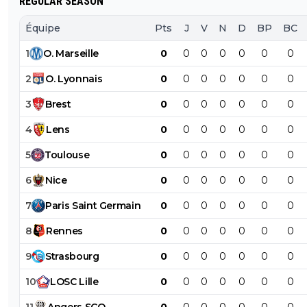
REGULAR SEASON
Équipe
Pts
J
V
N
D
BP
BC
1
O
.
Marseille
0
0
0
0
0
0
0
2
O
.
Lyonnais
0
0
0
0
0
0
0
3
Brest
0
0
0
0
0
0
0
4
Lens
0
0
0
0
0
0
0
5
Toulouse
0
0
0
0
0
0
0
6
Nice
0
0
0
0
0
0
0
7
Paris
Saint
Germain
0
0
0
0
0
0
0
8
Rennes
0
0
0
0
0
0
0
9
Strasbourg
0
0
0
0
0
0
0
10
LOSC
Lille
0
0
0
0
0
0
0
11
Angers
SCO
0
0
0
0
0
0
0