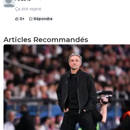
Ça été rejeté
0
+
Répondre
Articles Recommandés