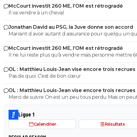
McCourt investit 260 ME, l’OM est rétrogradé
Il va vendre à un cheval
Jonathan David au PSG, la Juve donne son accord
Marrant d avoir autant d assurance pour quelqu un qui
trompe avec autant de régularité... Ton arrogance serai
McCourt investit 260 ME, l’OM est rétrogradé
presque impressionnant si elle était accompagnée d u
Il ne lui reste plus qu'à vendre mais personne mettre 600
quelconque talent, mais bref, je te laisserais volontiers a
millions d'euros dans le club. A moins que du côté de l'
raison mais je crains la qualité de notre conversation !!!
OL : Matthieu Louis-Jean vise encore trois recrues
Saoudite ou du Golfe Persique un fou allonge la som
Pas de quoi. C'est de bon cœur
mais je n'y crois guère.
OL : Matthieu Louis-Jean vise encore trois recrues
Merci de suivre On est un peu tous perdu Mais on peu
compter sur toi pour parler de l’équipe de Lyon
Ligue 1
Calendrier
Résultats