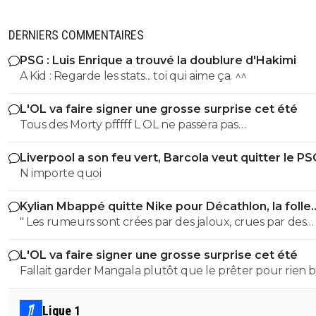
DERNIERS COMMENTAIRES
PSG : Luis Enrique a trouvé la doublure d'Hakimi
A Kid : Regarde les stats... toi qui aime ça. ^^
L'OL va faire signer une grosse surprise cet été
Tous des Morty pfffff L OL ne passera pas
MOUHAHAHAHAHA!!!!!
Liverpool a son feu vert, Barcola veut quitter le PS
N importe quoi
Kylian Mbappé quitte Nike pour Décathlon, la folle
rumeur
" Les rumeurs sont crées par des jaloux, crues par des
curieux et répétées par des imbéciles "
L'OL va faire signer une grosse surprise cet été
Fallait garder Mangala plutôt que le prêter pour rien
d'idiots
Ligue 1