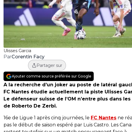
Ulisses Garcia
Corentin Facy
Par
Partager sur
Ajouter comme source préférée sur Google
A la recherche d’un joker au poste de latéral gauc
FC Nantes étudie actuellement la piste Ulisses Gar
Le défenseur suisse de l’OM n’entre plus dans les
de Roberto De Zerbi.
16e de Ligue 1 après cinq journées, le
FC Nantes
ne réa
pas le début de saison espéré par Luis Castro. Les Canar
restent toutefois sur un match encourageant face à