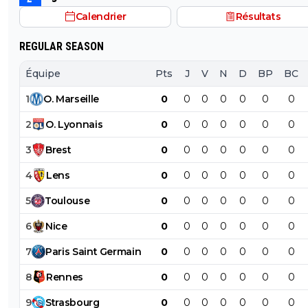
Calendrier
Résultats
REGULAR SEASON
Équipe
Pts
J
V
N
D
BP
BC
1
O
.
Marseille
0
0
0
0
0
0
0
2
O
.
Lyonnais
0
0
0
0
0
0
0
3
Brest
0
0
0
0
0
0
0
4
Lens
0
0
0
0
0
0
0
5
Toulouse
0
0
0
0
0
0
0
6
Nice
0
0
0
0
0
0
0
7
Paris
Saint
Germain
0
0
0
0
0
0
0
8
Rennes
0
0
0
0
0
0
0
9
Strasbourg
0
0
0
0
0
0
0