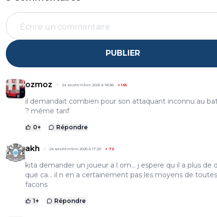
PUBLIER
ozmoz
24 septembre 2025 à 18:36
+
165
il demandait combien pour son attaquant inconnu au bat
? même tarif
0
+
Répondre
akh
24 septembre 2025 à 17:20
+
72
kita demander un joueur a l om... j espere qu il a plus de 
que ca... il n en a certainement pas les moyens de toute
facons
1
+
Répondre