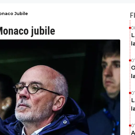
naco Jubile
F
onaco jubile
0
L
l
0
O
l
0
L
l
0
A