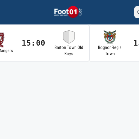
15:00
1
Barton Town Old
Bognor Regis
Rangers
Boys
Town