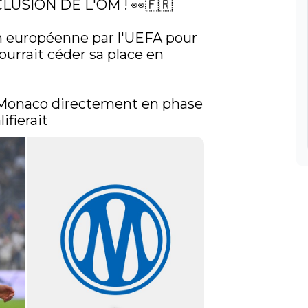
USION DE L'OM ! 👀🇫🇷

 européenne par l'UEFA pour 
ourrait céder sa place en 
 Monaco directement en phase 
ifierait 