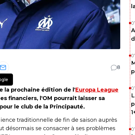
l
0
A
d
0
M
8
p
ogle
0
 la prochaine édition de l'
Europa League
L
s financiers, l'OM pourrait laisser sa
p
our le club de la Principauté.
1
ience traditionnelle de fin de saison auprès
t désormais se consacrer à ses problèmes
0