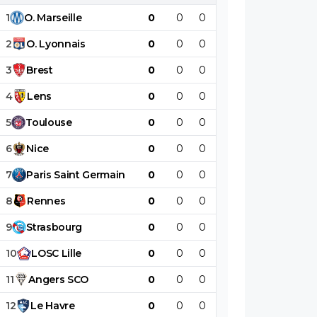
1
O
.
Marseille
0
0
0
0
0
0
2
O
.
Lyonnais
0
0
0
0
0
0
3
Brest
0
0
0
0
0
0
4
Lens
0
0
0
0
0
0
5
Toulouse
0
0
0
0
0
0
6
Nice
0
0
0
0
0
0
7
Paris
Saint
Germain
0
0
0
0
0
0
8
Rennes
0
0
0
0
0
0
9
Strasbourg
0
0
0
0
0
0
10
LOSC
Lille
0
0
0
0
0
0
11
Angers
SCO
0
0
0
0
0
0
12
Le
Havre
0
0
0
0
0
0