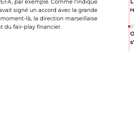
L
'UEFA, par exemple. Comme l'indique
r
avait signé un accord avec la grande
 moment-là, la direction marseillaise
 du fair-play financier.
0
O
s