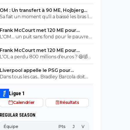
OM : Un transfert à 90 ME, Hojbjerg
s'en va
Sa fait un moment qu'il a baissé les bras la
première saison il etait top mais depuis
Frank McCourt met 120 ME pour
quelques match etait en dessus. Merci et
sauver l’OM !
L'OM.... un puit sans fond pour le pauvre
bon vent a lui pour le reste de sa carrière
Frank McCourt.
...
Frank McCourt met 120 ME pour
sauver l’OM !
L'OL a perdu 800 millions d'euros ? 😆🤣😂
Pourquoi pas un milliard tant que tu y es !
Liverpool appelle le PSG pour
^^
renoncer à Barcola
Dans tous les cas... Bradley Barcola doit
être très inquiet. Ce qui est vraiment
compréhensible lorsque l'on sait
Ligue 1
comment le PSG a traiter Kylian Mbappé
Calendrier
Résultats
lorsqu'il avait voulu quitter le PSG.
REGULAR SEASON
Équipe
Pts
J
V
N
D
BP
B