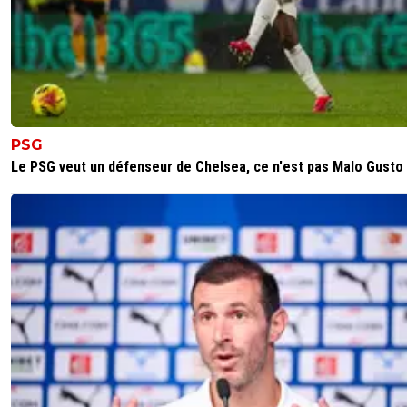
Vince.M
02 juin 2026 à 19:40
+
226
Justement ça c était au max mais si tu fais le p
90+166+291/3=183 k de moyenne donc sur une
bonne négociation et un plan bien présenté et
structuré ça peut réellement le faire . SC aime
beaucoup les challenges sportifs après le côté
PSG
d’austérité financière il est au courant dès le d
Le PSG veut un défenseur de Chelsea, ce n'est pas Malo Gusto
jeu
0
+
Répondre
DESURMON-ANTI-LYON
02 juin 2026 à 12:31
+
221
Et pourquoi pas Genesio a Lens
0
+
Répondre