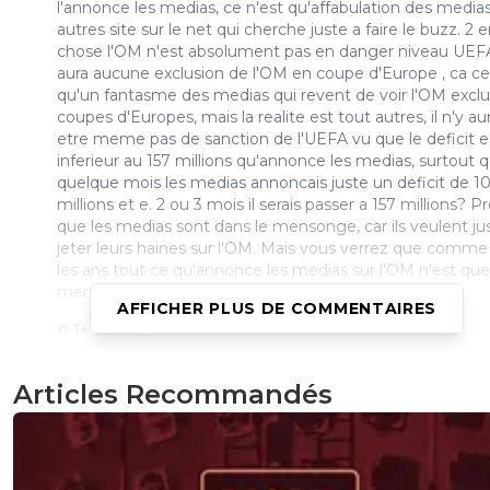
l'annonce les medias, ce n'est qu'affabulation des media
autres site sur le net qui cherche juste a faire le buzz. 2
chose l'OM n'est absolument pas en danger niveau UEFA, 
aura aucune exclusion de l'OM en coupe d'Europe , ca ce
qu'un fantasme des medias qui revent de voir l'OM excl
coupes d'Europes, mais la realite est tout autres, il n'y au
etre meme pas de sanction de l'UEFA vu que le deficit e
inferieur au 157 millions qu'annonce les medias, surtout qu
quelque mois les medias annoncais juste un deficit de 1
millions et e. 2 ou 3 mois il serais passer a 157 millions? 
que les medias sont dans le mensonge, car ils veulent ju
jeter leurs haines sur l'OM. Mais vous verrez que comme
les ans tout ce qu'annonce les medias sur l'OM n'est que
mensonge et affabulation.
AFFICHER PLUS DE COMMENTAIRES
1
+
Répondre
joebar
02 juin 2026 à 19:02
+
202
Articles Recommandés
ouai si Genesio ne viens pas a cause du fric on pas avoir 
entraineur encore plus cher quelque fois avant d'écrire il 
lire lol