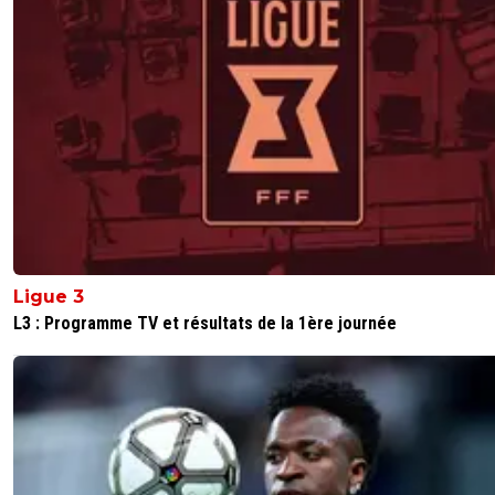
0
+
Répondre
flaco75-reviens-l-o
02 juin 2026 à 13:13
+
787
… a publié sur X notre confrère… selon le journaliste Benj
Courmes du site Football Club de Marseille.…
🤣🤣🇵🇹🇧🇷🇫🇷🇺🇦
0
+
Répondre
Vince.M
02 juin 2026 à 12:49
+
226
Alléluia 🥳il y a Sergio conceicao et Jorge Jesus et Roger
Ligue 3
Schmidt qui sont libres
L3 : Programme TV et résultats de la 1ère journée
0
+
Répondre
raymond-point
02 juin 2026 à 18:50
+
1398
Si Genesio ne peut pas venir parce qu'on a pas de
pour le payer et pour avoir un projet sportif viable 
compétitif, je ne vois pas comment Conceicao ou