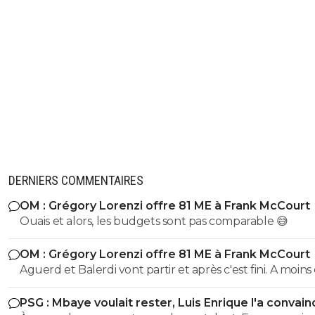
DERNIERS COMMENTAIRES
OM : Grégory Lorenzi offre 81 ME à Frank McCourt
Ouais et alors, les budgets sont pas comparable 😅
OM : Grégory Lorenzi offre 81 ME à Frank McCourt
Aguerd et Balerdi vont partir et après c'est fini. A moins d'une
offre irrefusable. Avec ça on va arriver a a peu près a 1
PSG : Mbaye voulait rester, Luis Enrique l'a convain
avec les salaires économisés