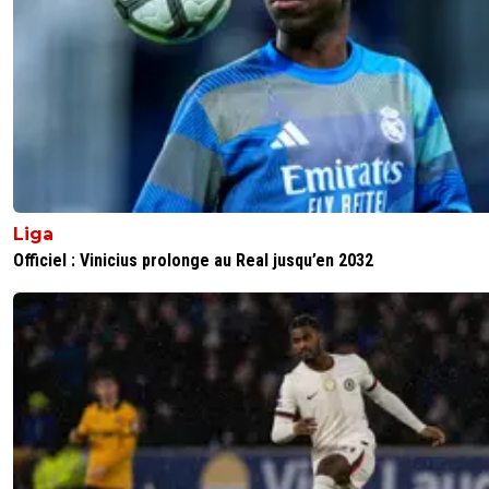
ceux que tu cites pourrait accepter
0
+
Répondre
Vince.M
02 juin 2026 à 18:53
+
226
Même si ça rentre en ligne de compte, je pen
la priorité pour Sergio conceicao sera la marge
manœuvre et les garanties sur les objectifs spor
avant le salaire
90k brut à Nantes
290k au fc porto
Liga
166k à Milan ac puis 290k si il avait poursuivi
Officiel : Vinicius prolonge au Real jusqu’en 2032
Ce n’est pas fou non plus en terme de salaire
0
+
Répondre
raymond-point
02 juin 2026 à 19:08
+
1398
Beye c'était 230k brut par mois. Avec ce qu'il s
profile en terme de budget et de marge de
manœuvre 290k ça parait beaucoup.
Et pour info Genesio c'était 200k au LOSC.
0
+
Répondre