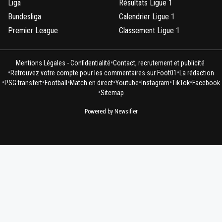
Liga
Résultats Ligue 1
Bundesliga
Calendrier Ligue 1
Premier League
Classement Ligue 1
•
Mentions Légales - Confidentialité
Contact, recrutement et publicité
•
•
Retrouvez votre compte pour les commentaires sur Foot01
La rédaction
•
•
•
•
•
•
•
PSG transfert
Football
Match en direct
Youtube
Instagram
TikTok
Facebook
•
Sitemap
Powered by Newsifier