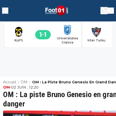
1
1
Universitatea
KuPS
Inter Turku
Craiova
Accueil
OM
OM : La Piste Bruno Genesio En Grand Da
OM
•
02 JUIN , 12:20
OM : La piste Bruno Genesio en gra
danger