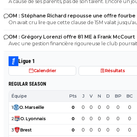
À cause de ses parents, pas de son talent. Encore un j
avec entourage nocif.
OM : Stéphane Richard repousse une offre fourbe
Aguerd
On avait cru lire que cette clause de 15M valait jusqu'au
juillet. ?
OM : Grégory Lorenzi offre 81 ME à Frank McCourt
Avec une gestion financière rigoureuse le club pourrai
envisager une capitalisation supérieure au 1,2 milliards
comme base de négociation avec l’Arabie Saoudite!
Ligue 1
Calendrier
Résultats
REGULAR SEASON
Équipe
Pts
J
V
N
D
BP
BC
1
O
.
Marseille
0
0
0
0
0
0
0
2
O
.
Lyonnais
0
0
0
0
0
0
0
3
Brest
0
0
0
0
0
0
0