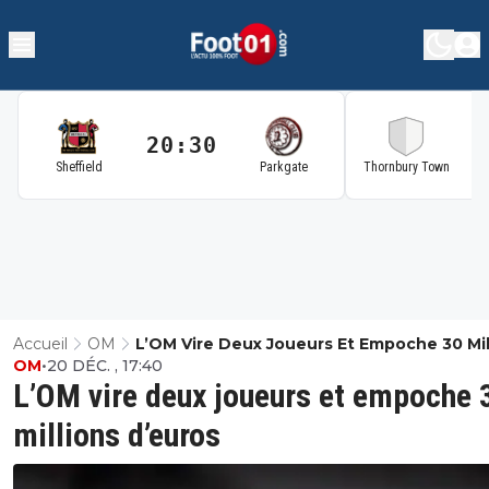
20:30
2
Sheffield
Parkgate
Thornbury Town
Accueil
OM
L’OM Vire Deux Joueurs Et Empoche 30 Mil
OM
•
20 DÉC. , 17:40
D’euros
L’OM vire deux joueurs et empoche 
millions d’euros