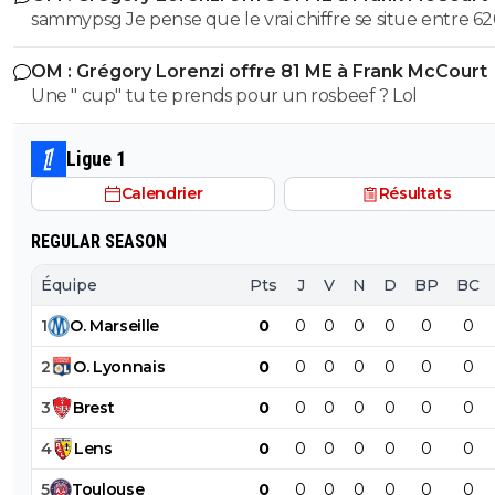
sammypsg Je pense que le vrai chiffre se situe entre 62
700 M
OM : Grégory Lorenzi offre 81 ME à Frank McCourt
Une " cup" tu te prends pour un rosbeef ? Lol
Ligue 1
Calendrier
Résultats
REGULAR SEASON
Équipe
Pts
J
V
N
D
BP
BC
1
O
.
Marseille
0
0
0
0
0
0
0
2
O
.
Lyonnais
0
0
0
0
0
0
0
3
Brest
0
0
0
0
0
0
0
4
Lens
0
0
0
0
0
0
0
5
Toulouse
0
0
0
0
0
0
0