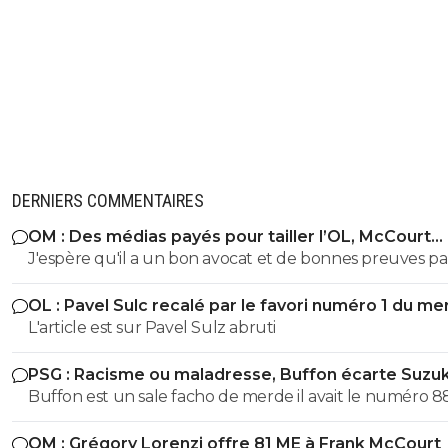
DERNIERS COMMENTAIRES
OM : Des médias payés pour tailler l’OL, McCourt
accusé
J'espère qu'il a un bon avocat et de bonnes preuves p
qu'il va vite exploser en vol avec ses différentes révélat
OL : Pavel Sulc recalé par le favori numéro 1 du me
L'article est sur Pavel Sulz abruti
PSG : Racisme ou maladresse, Buffon écarte Suzuk
Buffon est un sale facho de merde il avait le numéro 8
cetait pas un hasard...
OM : Grégory Lorenzi offre 81 ME à Frank McCourt