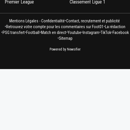
Premier League
Classement Ligue 1
•
Mentions Légales - Confidentialité
Contact, recrutement et publicité
•
•
Retrouvez votre compte pour les commentaires sur Foot01
La rédaction
•
•
•
•
•
•
•
PSG transfert
Football
Match en direct
Youtube
Instagram
TikTok
Facebook
•
Sitemap
Powered by Newsifier