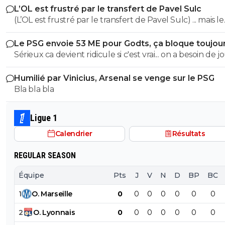
L’OL est frustré par le transfert de Pavel Sulc
des clubs qui sont beaucoup plus mal lotis qu'eux c'est 
(L’OL est frustré par le transfert de Pavel Sulc) ... mais le
du plus fort tout simplement..
public aussi commence a être frustré ... la vente de ces
Le PSG envoie 53 ME pour Godts, ça bloque toujou
"excellents" joueurs dont fait partie Pavel Sulc ... pour
Sérieux ca devient ridicule si c'est vrai... on a besoin de 
récupérer quoi ? qui? À un moment donné il faudra bi
pour la supercoupe ! sérieux a 5 ou 7M€ pres, go !!
arriver a construire dans le long terme... et avec , seul
Humilié par Vinicius, Arsenal se venge sur le PSG
avec , une équipe régulière ça finira par payer, mais là pour
Bla bla bla
l'instant, ???
Ligue 1
Calendrier
Résultats
REGULAR SEASON
Équipe
Pts
J
V
N
D
BP
BC
1
O
.
Marseille
0
0
0
0
0
0
0
2
O
.
Lyonnais
0
0
0
0
0
0
0