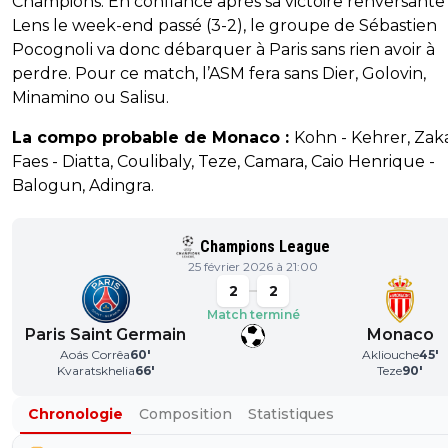
Champions. En confiance après sa victoire renversante
Lens le week-end passé (3-2), le groupe de Sébastien
Pocognoli va donc débarquer à Paris sans rien avoir à
perdre. Pour ce match, l’ASM fera sans Dier, Golovin,
Minamino ou Salisu.
La compo probable de Monaco :
Kohn - Kehrer, Zaka
Faes - Diatta, Coulibaly, Teze, Camara, Caio Henrique -
Balogun, Adingra.
Champions League
25 février 2026 à 21:00
2
2
Match terminé
Paris Saint Germain
Monaco
Aoás Corrêa
60
'
Akliouche
45
'
Kvaratskhelia
66
'
Teze
90
'
Chronologie
Composition
Statistiques