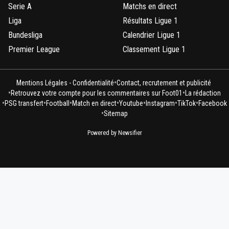
Serie A
Matchs en direct
Liga
Résultats Ligue 1
Bundesliga
Calendrier Ligue 1
Premier League
Classement Ligue 1
•
Mentions Légales - Confidentialité
Contact, recrutement et publicité
•
•
Retrouvez votre compte pour les commentaires sur Foot01
La rédaction
•
•
•
•
•
•
•
PSG transfert
Football
Match en direct
Youtube
Instagram
TikTok
Facebook
•
Sitemap
Powered by Newsifier