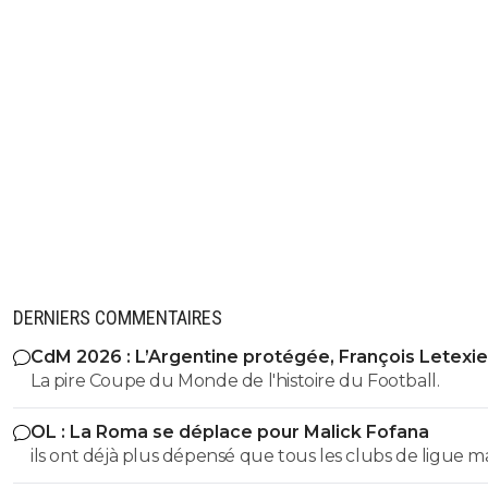
DERNIERS COMMENTAIRES
CdM 2026 : L’Argentine protégée, François Letexie
pris cher
La pire Coupe du Monde de l'histoire du Football.
OL : La Roma se déplace pour Malick Fofana
ils ont déjà plus dépensé que tous les clubs de ligue 
réunis hors quatar.. ils veulent juste profitez au maxi