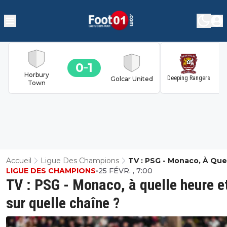
0
1
1
Horbury
Deeping Rangers
Golcar United
Town
Accueil
Ligue Des Champions
TV : PSG - Monaco, À Que
LIGUE DES CHAMPIONS
•
25 FÉVR. , 7:00
Heure Et Sur Quelle Chaî
TV : PSG - Monaco, à quelle heure e
sur quelle chaîne ?