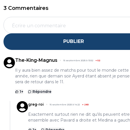
3 Commentaires
PUBLIER
The-King-Magnus
15 septembre 2025 à 13:52
+
52
Il y aura bien assez de matchs pour tout le monde cette
année, rien que demain soir Ayerd étant absent je pense 
sera de retour dans le 11.
1
+
Répondre
greg-roi
15 septembre 2025 à 14:22
+
283
Exactement surtout rien ne dit qu'ils peuvent etre
ensemble avec Pavard a droite et Medina a gauc
1
+
Répondre