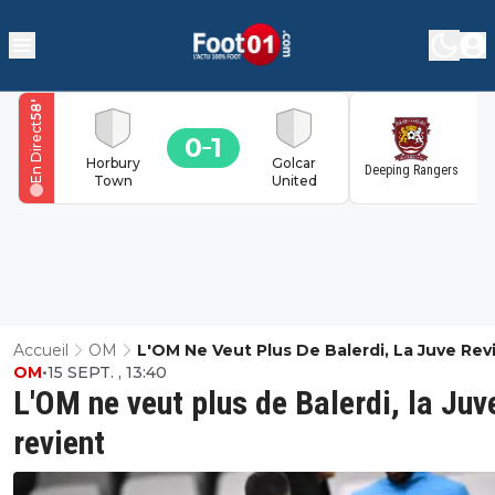
'
58
En Direct
0
1
1
Horbury
Golcar
Deeping Rangers
Town
United
Accueil
OM
L'OM Ne Veut Plus De Balerdi, La Juve Rev
OM
•
15 SEPT. , 13:40
L'OM ne veut plus de Balerdi, la Juv
revient