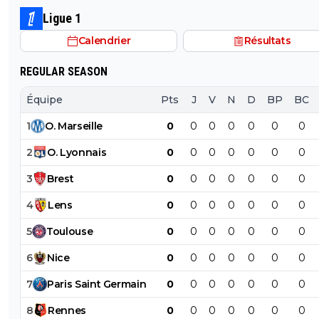
"excellents" joueurs dont fait partie Pavel Sulc ... pour
Ligue 1
récupérer quoi ? qui? À un moment donné il faudra bi
Calendrier
Résultats
arriver a construire dans le long terme... et avec , seul
avec , une équipe régulière ça finira par payer, mais là pour
REGULAR SEASON
l'instant, ???
Équipe
Pts
J
V
N
D
BP
BC
1
O
.
Marseille
0
0
0
0
0
0
0
2
O
.
Lyonnais
0
0
0
0
0
0
0
3
Brest
0
0
0
0
0
0
0
4
Lens
0
0
0
0
0
0
0
5
Toulouse
0
0
0
0
0
0
0
6
Nice
0
0
0
0
0
0
0
7
Paris
Saint
Germain
0
0
0
0
0
0
0
8
Rennes
0
0
0
0
0
0
0