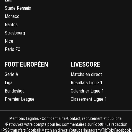
Stade Rennais
Monaco
Nantes
Strasbourg
Nice
Paris FC
FOOT EUROPÉEN
LIVESCORE
Serie A
Matchs en direct
Liga
Résultats Ligue 1
Bundesliga
Calendrier Ligue 1
Premier League
Classement Ligue 1
•
Mentions Légales - Confidentialité
Contact, recrutement et publicité
•
•
Retrouvez votre compte pour les commentaires sur Foot01
La rédaction
•
•
•
•
•
•
•
PSG transfert
Football
Match en direct
Youtube
Instagram
TikTok
Facebook