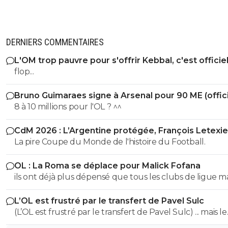
DERNIERS COMMENTAIRES
L'OM trop pauvre pour s'offrir Kebbal, c'est officie
flop...
Bruno Guimaraes signe à Arsenal pour 90 ME (offici
8 à 10 millions pour l'OL ? ^^
CdM 2026 : L’Argentine protégée, François Letexie
pris cher
La pire Coupe du Monde de l'histoire du Football.
OL : La Roma se déplace pour Malick Fofana
ils ont déjà plus dépensé que tous les clubs de ligue 
réunis hors quatar.. ils veulent juste profitez au maxi
L’OL est frustré par le transfert de Pavel Sulc
des clubs qui sont beaucoup plus mal lotis qu'eux c'est 
(L’OL est frustré par le transfert de Pavel Sulc) ... mais le
du plus fort tout simplement..
public aussi commence a être frustré ... la vente de ces