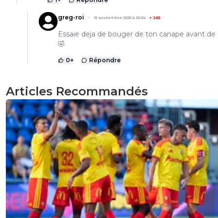
greg-roi
15 septembre 2025 à 20:34
+
283
Essaie deja de bouger de ton canape avant de 
🤣
0
+
Répondre
Articles Recommandés