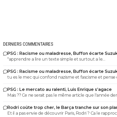
DERNIERS COMMENTAIRES
PSG : Racisme ou maladresse, Buffon écarte Suzuk
"apprendre a lire un texte simple et surtout a le
comprendre" dixit le mec qui pensait que le nazisme c'e
PSG : Racisme ou maladresse, Buffon écarte Suzuk
en italie mdr On sent le petit lfiste frustré ! va picoler tes 8.6 le
tu es le mec qui confond nazisme et fascisme et pense
mongolien qui voit des fachos partout tes parents t'ont f
c'est la meme chose mdr Tu m'auras bien fait rire à prouver
la pisse toi c'est évident
PSG : Le mercato au ralenti, Luis Enrique s’agace
par toi meme que t'es un putain d'ignare ! Retourne au
Mais ?? Ce ne serait pas le même article que l'année de
collège apprendre les lecons que tu as oublié petit bo
a la même époque??!! 😂
Rodri coûte trop cher, le Barça tranche sur son pla
Et il a pas envie de découvrir Paris, Rodri ? Ca le rappro