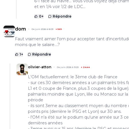
6-1 face au Havre... Vous vous voyiez déjà cha
et en 1/4 voir 1/2 de LDC...
0
+
Répondre
dom
04 juin 2026 à 8:03
+
569
Faut vraiment aimer l'om pour accepter tant d'incertitud
moins que le salaire....?
1
+
Répondre
olivier-atton
04 juin 2026 à 9:20
+
2444
L'OM factuellement: le 3ème club de France
- sur ces 30 dernières années a un palmarès très fa
L1 et 0 coupe de France, plus 3 coupes de la ligue)
palmarès moindre que Lyon, lille ou Monaco sur la
période
- ils sont 3eme au classement moyen du nombre 
points pris (derrière le PSG et Lyon) sur 30 ans.
- l'OM n'a été sur le podium qu'une année sur 3 ce
dernières années
- 3eme aussi sur 15 ans (derrière le PSG et monac