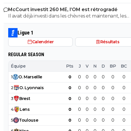
de l'Espagne, c'est déjà ca 😅
McCourt investit 260 ME, l’OM est rétrogradé
Il avait déjà investi dans les chèvres et maintenant, les
cheveaux !
Ligue 1
Calendrier
Résultats
REGULAR SEASON
Équipe
Pts
J
V
N
D
BP
BC
1
O
.
Marseille
0
0
0
0
0
0
0
2
O
.
Lyonnais
0
0
0
0
0
0
0
3
Brest
0
0
0
0
0
0
0
4
Lens
0
0
0
0
0
0
0
5
Toulouse
0
0
0
0
0
0
0
6
Nice
0
0
0
0
0
0
0