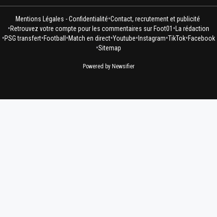
•
Mentions Légales - Confidentialité
Contact, recrutement et publicité
•
•
Retrouvez votre compte pour les commentaires sur Foot01
La rédaction
•
•
•
•
•
•
•
PSG transfert
Football
Match en direct
Youtube
Instagram
TikTok
Facebook
•
Sitemap
Powered by Newsifier