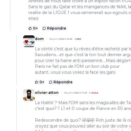
Arretes de nous faire croire a un exploit facon PO
Sans le gaz du Qatar et les manigances de NAK, l
realite de la LIGUE 1 vous ramenerait aux egouts 
etiez
0
+
Répondre
dom
04 juin 2026 à 13:48
+
569
La vérité c'est que tu rêves d'être racheté par l
Saoudiens....et que c'est la ton tout dernier a
pour crier ta haine anti parisienne....Mais dég
Paris ne fait pas de l'OM un bon club pour
autant...vous vous voilez la face les gars
0
+
Répondre
olivier-atton
04 juin 2026 à 17:23
+
2444
La réalité ? Mais l'OM sans les magouilles de Ta
c'est quoi? 1 L1 et 0 coupe de France en 30 ans.
Redescendre de quoi? 🤣😂🤣 Roh juste de là o
croyez que vous pouviez aller au soir de votre v