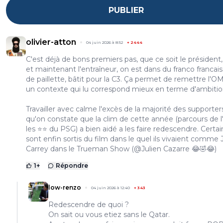
PUBLIER
olivier-atton
04 juin 2026 à 8:52
+
2444
C'est déjà de bons premiers pas, que ce soit le président,
et maintenant l'entraîneur, on est dans du franco francais
de paillette, bâtit pour la C3. Ça permet de remettre l'O
un contexte qui lu correspond mieux en terme d'ambitio
Travailler avec calme l'excès de la majorité des supporter
qu'on constate que la clim de cette année (parcours de 
les ⭐⭐ du PSG) a bien aidé a les faire redescendre. Certai
sont enfin sortis du film dans le quel ils vivaient comme 
Carrey dans le Trueman Show (@Julien Cazarre 😂🤣😂)
1
+
Répondre
low-renzo
04 juin 2026 à 12:40
+
343
Redescendre de quoi ?
On sait ou vous etiez sans le Qatar.