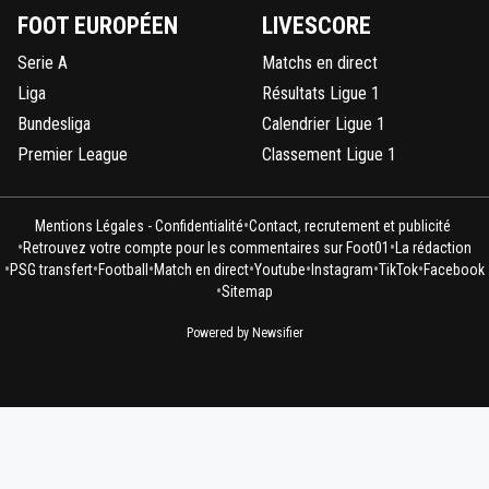
FOOT EUROPÉEN
LIVESCORE
Serie A
Matchs en direct
Liga
Résultats Ligue 1
Bundesliga
Calendrier Ligue 1
Premier League
Classement Ligue 1
•
Mentions Légales - Confidentialité
Contact, recrutement et publicité
•
•
Retrouvez votre compte pour les commentaires sur Foot01
La rédaction
•
•
•
•
•
•
•
PSG transfert
Football
Match en direct
Youtube
Instagram
TikTok
Facebook
•
Sitemap
Powered by Newsifier