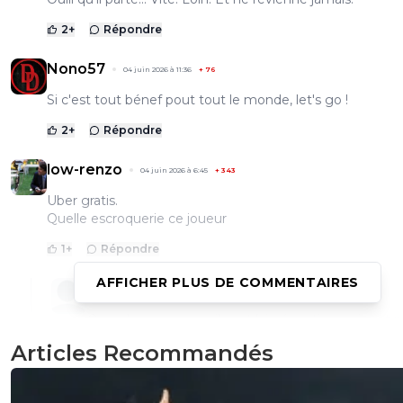
2
+
Répondre
Nono57
04 juin 2026 à 11:36
+
76
Si c'est tout bénef pout tout le monde, let's go !
2
+
Répondre
low-renzo
04 juin 2026 à 6:45
+
343
Uber gratis.
Quelle escroquerie ce joueur
1
+
Répondre
AFFICHER PLUS DE COMMENTAIRES
pastorius-pasto
04 juin 2026 à 10:12
+
20
Quand on pense qu ils ont laissé partir rongier et 
Gaye pour garder ce mistigri 😱
Articles Recommandés
0
+
Répondre
leogets
04 juin 2026 à 11:44
+
1585