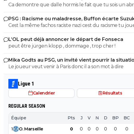
Ca demontre que dalle hormis le fait que tu sois un abr
foutent des trois ...
ignare qui ignorait tout ce que jai dit sur buffon parce
PSG : Racisme ou maladresse, Buffon écarte Suzuk
justement tes un abruti ignare qui par dessus le marc
Cest la même fachos raciste nazi cest du racisme tu jou
ouvre sa grande gueule Genre cest toi qui va m'apprendre
les mots là finalité est la meme... Donc moralité alors bu
les définitions de nazi raciste fachiste?? Espèce de gui
L’OL peut déjà annoncer le départ de Fonseca
?? Cest ca ta seule défense ?? Va un peu te faire tronc
peut être jürgen klopp , dommage , trop cher !
espèce d'abruti .. et le numero 88 interdit en série A alo
dit quoi aussi parceque tu t'es foutu de ma gueule a ce
Mika Godts au PSG, un invité vient pourrir la situati
mais si je te colle le règlement sur ta sale face de merd
Le joueur veut venir à Paris donc il a son mot à dire
auras lair un peu plus con qu'hier trépané va
Ligue 1
Calendrier
Résultats
REGULAR SEASON
Équipe
Pts
J
V
N
D
BP
BC
1
O
.
Marseille
0
0
0
0
0
0
0