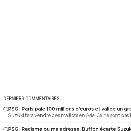
DERNIERS COMMENTAIRES
PSG : Paris paie 100 millions d'euros et valide un gr
départ
Suzuki fera vendre des maillots en Asie. Ce ne sont pas 
russes qui acheteront ceux de Safonov ni les europeens
PSG : Racisme ou maladresse, Buffon écarte Suzuk
ceux de Chevalier. Quant aux autres acheteurs ils s’en