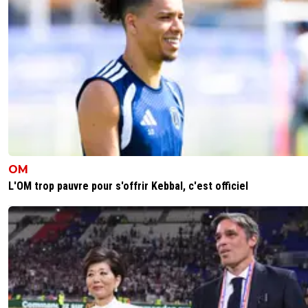
Ou ailleurs ...
9
+
Répondre
OM
L'OM trop pauvre pour s'offrir Kebbal, c'est officiel