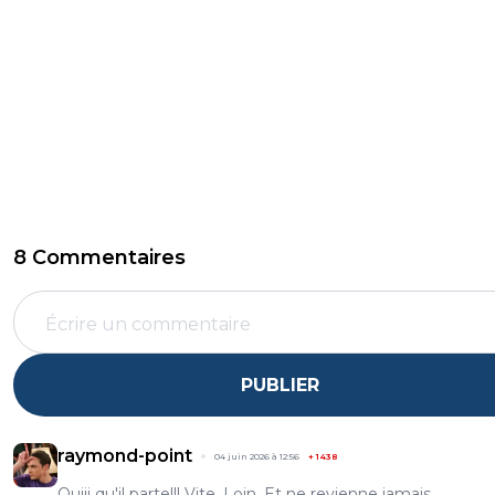
8 Commentaires
PUBLIER
raymond-point
04 juin 2026 à 12:56
+
1438
Ouiii qu'il parte!!! Vite. Loin. Et ne revienne jamais.