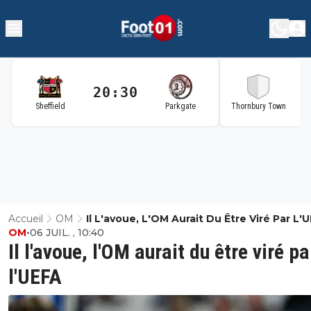
20:30
2
Sheffield
Parkgate
Thornbury Town
Accueil
OM
Il L'avoue, L'OM Aurait Du Être Viré Par L'
OM
•
06 JUIL. , 10:40
Il l'avoue, l'OM aurait du être viré pa
l'UEFA