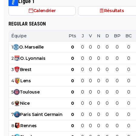
Ligue 1
Calendrier
Résultats
REGULAR SEASON
Équipe
Pts
J
V
N
D
BP
BC
1
O
.
Marseille
0
0
0
0
0
0
0
2
O
.
Lyonnais
0
0
0
0
0
0
0
3
Brest
0
0
0
0
0
0
0
4
Lens
0
0
0
0
0
0
0
5
Toulouse
0
0
0
0
0
0
0
6
Nice
0
0
0
0
0
0
0
7
Paris
Saint
Germain
0
0
0
0
0
0
0
8
Rennes
0
0
0
0
0
0
0