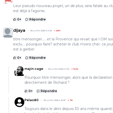
Leur pseudo nouveau projet, un de plus, sera fatale au cl
est déjà à l'agonie.
0
+
Répondre
dijaya
06 juillet 2026 à 11:00
+
2157
titre mensonger..... et la Provence qui revait que l OM soi
exclu.... pourquoi faire? acheter le club moins cher. ce jou
est à gerber
0
+
Répondre
majin-cage
06 juillet 2026 à 11:52
+
1294
Pourquoi titre mensonger, alors que la declaration
directement de Richard ?
0
+
Répondre
Pelao80
06 juillet 2026 à 20:37
+
78
Toujours dans le déni depuis 30 ans même quand 