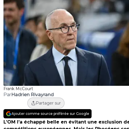
Frank McCourt
Hadrien Rivayrand
Par
Partager sur
Ajouter comme source préférée sur Google
L’OM l’a échappé belle en évitant une exclusion d
compétitions européennes. Mais les Phocéens so