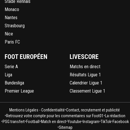
Stade Rennais
Monaco
Nantes
Strasbourg
Nice
Paris FC
FOOT EUROPÉEN
LIVESCORE
Serie A
Matchs en direct
Liga
Résultats Ligue 1
Bundesliga
Calendrier Ligue 1
Premier League
Classement Ligue 1
•
Mentions Légales - Confidentialité
Contact, recrutement et publicité
•
•
Retrouvez votre compte pour les commentaires sur Foot01
La rédaction
•
•
•
•
•
•
•
PSG transfert
Football
Match en direct
Youtube
Instagram
TikTok
Facebook
•
Sitemap