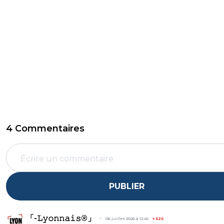
4 Commentaires
PUBLIER
「-𝙻𝚢𝚘𝚗𝚗𝚊𝚒𝚜®」
06 juillet 2026 à 12:45
+
526