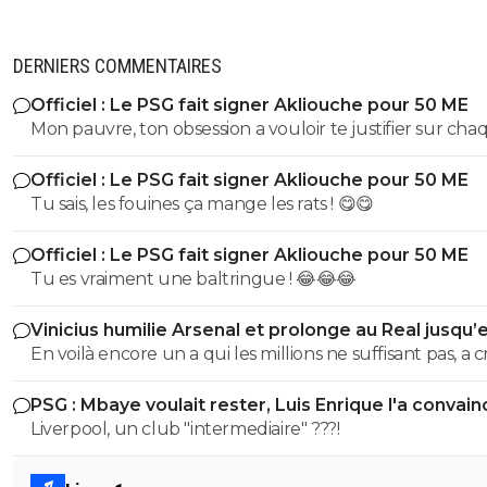
DERNIERS COMMENTAIRES
Officiel : Le PSG fait signer Akliouche pour 50 ME
Mon pauvre, ton obsession a vouloir te justifier sur cha
commentaire 🤣😂😂 Tu aurais la queue d'un chat qui s
Officiel : Le PSG fait signer Akliouche pour 50 ME
de bouche et on t'accuserait de l'avoir mangé que tu ni
Tu sais, les fouines ça mange les rats ! 😋😋
encore....mdr
Officiel : Le PSG fait signer Akliouche pour 50 ME
Tu es vraiment une baltringue ! 😂😂😂
Vinicius humilie Arsenal et prolonge au Real jusqu’
2032
En voilà encore un a qui les millions ne suffisant pas, a 
sur son club pour en récupérer quelques uns de plus.
PSG : Mbaye voulait rester, Luis Enrique l'a convain
mec pareil me pue au nez...Reste au Réal et continue a
Liverpool, un club "intermediaire" ???!
pourrir le vestiaire !