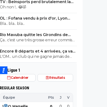
TV : Beinsports perd brutalement la
Liga !
Oh non !... 😂🤣
OL : Fofana vendu à prix d'or, Lyon
remercie le Real
Bla... bla... bla...
Rio Mavuba quitte les Girondins de
Bordeaux
Ça... c'est une très grosse erreur commise
par les Girondins de Bordeaux.
Encore 8 départs et 4 arrivées, ça va
valser à l'OL
L'OM... un club qui ne gagne jamais de
titre et qui du jour au lendemenain pense
remporter la Ligue1. MDR C'est McCourt
Ligue 1
qui doit être navré avec tout ce qu'il a
Calendrier
Résultats
dépensé.
REGULAR SEASON
Équipe
Pts
J
V
N
D
BP
B
1
O
.
Marseille
0
0
0
0
0
0