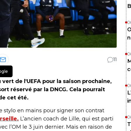
B
0
O
n
0
11
M
c
ogle
 vert de l'UEFA pour la saison prochaine,
0
ort réservé par la DNCG. Cela pourrait
L
e cet été.
i
e stylo en mains pour signer son contrat
0
seille.
L’ancien coach de Lille, qui est parti
T
ec l’OM le 3 juin dernier. Mais en raison de