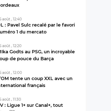
ordeaux
6 août , 12:40
L : Pavel Sulc recalé par le favori
uméro 1 du mercato
6 août , 12:20
Ika Godts au PSG, un incroyable
oup de pouce du Barça
6 août , 12:00
’OM tente un coup XXL avec un
nternational français
6 août , 11:30
V : Ligue 1+ sur Canal+, tout