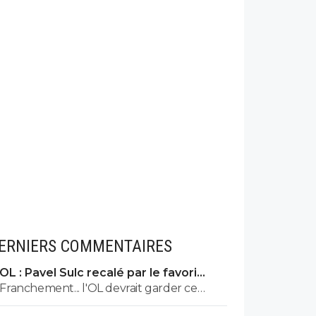
ERNIERS COMMENTAIRES
OL : Pavel Sulc recalé par le favori
numéro 1 du mercato
Franchement... l'OL devrait garder ce
joueur.