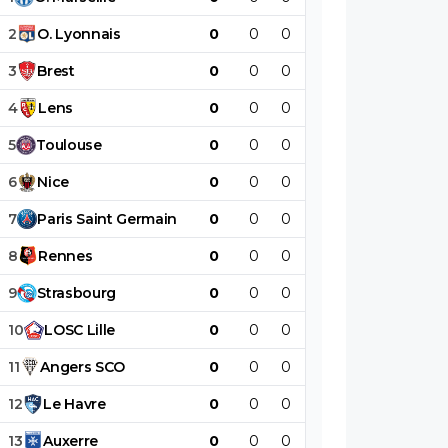
2
O
.
Lyonnais
0
0
0
0
0
0
3
Brest
0
0
0
0
0
0
4
Lens
0
0
0
0
0
0
5
Toulouse
0
0
0
0
0
0
6
Nice
0
0
0
0
0
0
7
Paris
Saint
Germain
0
0
0
0
0
0
8
Rennes
0
0
0
0
0
0
9
Strasbourg
0
0
0
0
0
0
10
LOSC
Lille
0
0
0
0
0
0
11
Angers
SCO
0
0
0
0
0
0
12
Le
Havre
0
0
0
0
0
0
13
Auxerre
0
0
0
0
0
0