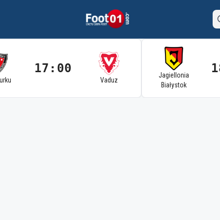
17:00
1
Jagiellonia
Turku
Vaduz
Białystok