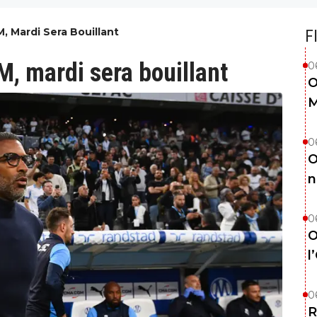
, Mardi Sera Bouillant
F
M, mardi sera bouillant
0
O
M
0
O
n
0
O
l
0
R