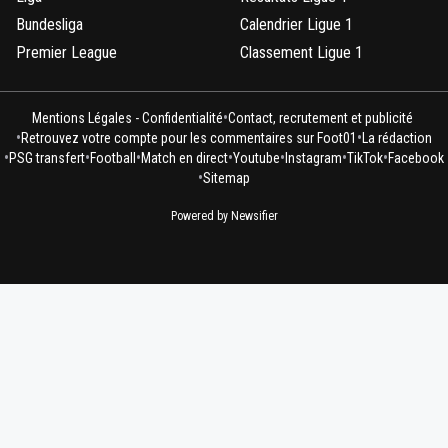
Bundesliga
Calendrier Ligue 1
Premier League
Classement Ligue 1
•
Mentions Légales - Confidentialité
Contact, recrutement et publicité
•
•
Retrouvez votre compte pour les commentaires sur Foot01
La rédaction
•
•
•
•
•
•
•
PSG transfert
Football
Match en direct
Youtube
Instagram
TikTok
Facebook
•
Sitemap
Powered by Newsifier