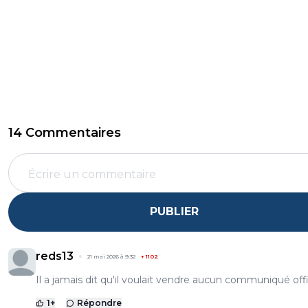
14 Commentaires
PUBLIER
reds13
21 mai 2026 à 9:32
+
1102
Il a jamais dit qu'il voulait vendre aucun communiqué offi
1
+
Répondre