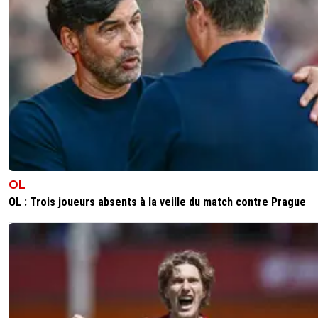
raymond-point
21 mai 2026 à 10:15
+
1450
Ce mytho!!!🤣😂🤣
3
+
Répondre
olivier-atton
21 mai 2026 à 15:19
+
2449
Ah dijaya ça te fait mal au cul... Par contre j'aim
gagner ma vie sans bosser mais j'en suis pas e
là, un jour peut être qui sait
1
+
Répondre
OL
olivier-atton
21 mai 2026 à 15:20
+
2449
OL : Trois joueurs absents à la veille du match contre Prague
Ma Raymonde, te revoilà, tu avais disparue apr
je t'ai mouchée encore une fois ... toujours sans
argument et sans réponse d'ailleurs, il ne te res
que la rage 😂🤣😂
1
+
Répondre
raymond-point
21 mai 2026 à 15:27
+
1450