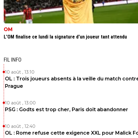
ça sent l'augmentation du prix des abonnements
1
+
Répondre
OM
oudiny
21 mai 2026 à 8:19
+
22
L'OM finalise ce lundi la signature d'un joueur tant attendu
Gérar Lopez serait sur le coup ! ^^
1
+
Répondre
FIL INFO
dijaya
21 mai 2026 à 9:57
+
2169
10 août , 13:10
Textor plutot
OL : Trois joueurs absents à la veille du match contr
0
+
Répondre
Prague
dom
21 mai 2026 à 8:12
+
573
10 août , 13:00
Alors ? Ça y est cette fois ? Les Saoudiens arrivent ??! 😂
PSG : Godts est trop cher, Paris doit abandonner
hâte
1
+
Répondre
10 août , 12:40
OL : Rome refuse cette exigence XXL pour Malick F