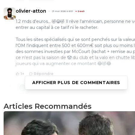
olivier-atton
21 mai 2026 à 8:51
+
2449
1.2 mds d'euros... 🤣😂🤣 Il rêve l'américain, personne ne 
entrer au capital à ce tarif ni le racheter.
Tous les sites spécialisés qui se sont penchés sur la valeu
l'OM l'indiquent entre 500 et 600m€ soit plus ou moins l
des sommes investies par McCourt (rachat + remise au p
ce n'est pas la saison de 🤡 du club et la valo en chutte li
joueurs qui va augmenter ce montant 😂🤣😂
1
+
Répondre
AFFICHER PLUS DE COMMENTAIRES
dijaya
21 mai 2026 à 9:56
+
2169
c est vai que toi tu detiens la verité. arrete Footre0
es pas capable de faire la part des chose. tu tomb
Articles Recommandés
dans le panneau a chaque article. Pour un surdoué
mec qui gagne tellement d argent sans travailler,
sembles un peu naif.... bizarre
4
+
Répondre