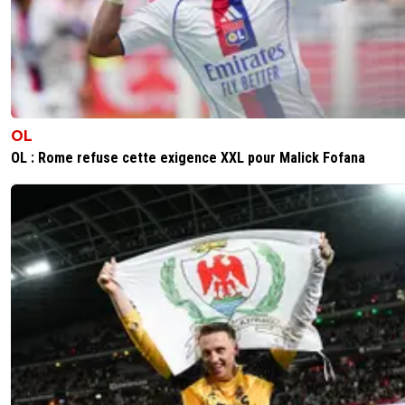
transformée pour l'accepter 😂🤣😂
Elle va bien la réalité de l'OM? Pauvre 🤡
Et comme dans nos réalités respectives, tu te f
encore moucher comme la dernière fois 🤣😂🤣
OL
(PS: toujours pas de réponse de ta part sur les
OL : Rome refuse cette exigence XXL pour Malick Fofana
parcours de l'OM ces dernières années après t
quoi? 10, 20, 30 posts de réponse?... Mon petit 
tu es)
2
+
Répondre
joebar
21 mai 2026 à 8:46
+
202
vente mon cul c'est encore mathieu grégoire qui fanta
0
+
Répondre
SidneyBallondOr
21 mai 2026 à 8:41
+
707