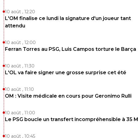
lomu
21 mai 2026 à 8:10
+
146
10 août , 12:20
Ca serait magnifique de vendre le club à un fond ivoirien,
enverrait un message clair à l'Europe!
L'OM finalise ce lundi la signature d'un joueur tant
attendu
2
+
Répondre
10 août , 12:00
Ferran Torres au PSG, Luis Campos torture le Barça
10 août , 11:30
L'OL va faire signer une grosse surprise cet été
10 août , 11:10
OM : Visite médicale en cours pour Geronimo Rulli
10 août , 11:00
Le PSG boucle un transfert incompréhensible à 35 
10 août , 10:45