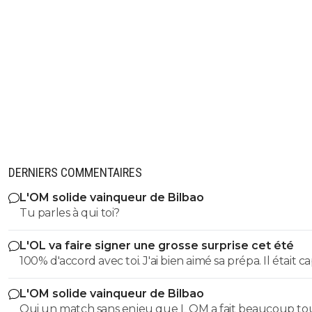
DERNIERS COMMENTAIRES
L'OM solide vainqueur de Bilbao
Tu parles à qui toi?
L'OL va faire signer une grosse surprise cet été
100% d'accord avec toi. J'ai bien aimé sa prépa. Il était c
de mettre de l'impact physique, de la puissance. On a besoin
L'OM solide vainqueur de Bilbao
de Morton en pointe basse pour équilibrer l'équipe. Et i
Oui un match sans enjeu que L OM a fait beaucoup to
un profil plus créatif en 8, comme Merah... ou Natey !