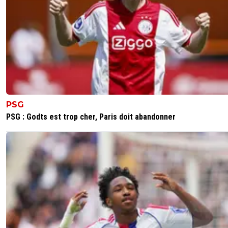
😂🤣😂 Ma parole, c'est une spécialité parisienn
transformer la réalité pour quelle soit plus facile
accepter??
C'est dans tes rêves tu en as conscience? Mêm
tu n'arrives pas à te moucher morveux. 😂🤣😂
0
+
Répondre
olivier-atton
21 mai 2026 à 16:24
+
2449
PSG
Une spécialité parisienne de transformer la réal
pour qu'elle soit plus facile à accepter ? Voyons 
PSG : Godts est trop cher, Paris doit abandonner
😂🤣😂🤣😂🤣: la réalité parisienne c'est une 2
finale de suite de LDC après la victoire de l'an d
4eme titre de suite en L1, victoire au trophée 
champions, coupe intercontinentale et super 
d'Europe... Cherry on the cake la manita qui vo
giflé la joue en janvier.
Faut être un boulet comme toi (ce que tu
démontres chaque fois un peu plus) pour croir
seconde que la réalité parisienne nécessite d'ê