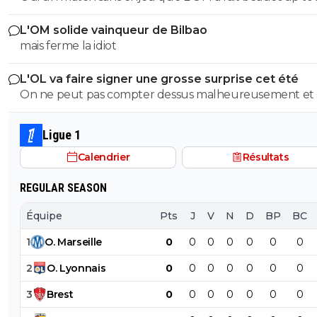
a 2 -1 il a fait rentrer que des jeunes
L'OM solide vainqueur de Bilbao
mais ferme la idiot
L'OL va faire signer une grosse surprise cet été
On ne peut pas compter dessus malheureusement et
son prêt ça a permis de prendre le latéral droit suisse.
Ligue 1
Calendrier
Résultats
REGULAR SEASON
Équipe
Pts
J
V
N
D
BP
BC
1
O
.
Marseille
0
0
0
0
0
0
0
2
O
.
Lyonnais
0
0
0
0
0
0
0
3
Brest
0
0
0
0
0
0
0