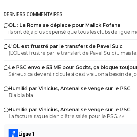
DERNIERS COMMENTAIRES
OL : La Roma se déplace pour Malick Fofana
ils ont déjà plus dépensé que tous les clubs de ligue 
réunis hors quatar.. ils veulent juste profitez au maxi
L’OL est frustré par le transfert de Pavel Sulc
des clubs qui sont beaucoup plus mal lotis qu'eux c'est 
(L’OL est frustré par le transfert de Pavel Sulc) ... mais le
du plus fort tout simplement..
public aussi commence a être frustré ... la vente de ces
Le PSG envoie 53 ME pour Godts, ça bloque toujou
"excellents" joueurs dont fait partie Pavel Sulc ... pour
Sérieux ca devient ridicule si c'est vrai... on a besoin de 
récupérer quoi ? qui? À un moment donné il faudra bi
pour la supercoupe ! sérieux a 5 ou 7M€ pres, go !!
arriver a construire dans le long terme... et avec , seul
Humilié par Vinicius, Arsenal se venge sur le PSG
avec , une équipe régulière ça finira par payer, mais là pour
Bla bla bla
l'instant, ???
Humilié par Vinicius, Arsenal se venge sur le PSG
La facture risque bien d'être salée pour le PSG. ^^
Ligue 1