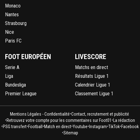
Monaco
Nantes
Strasbourg
Nice
Paris FC
FOOT EUROPÉEN
LIVESCORE
Serie A
Matchs en direct
Liga
Résultats Ligue 1
Bundesliga
Calendrier Ligue 1
Premier League
Classement Ligue 1
•
Mentions Légales - Confidentialité
Contact, recrutement et publicité
•
•
Retrouvez votre compte pour les commentaires sur Foot01
La rédaction
•
•
•
•
•
•
•
PSG transfert
Football
Match en direct
Youtube
Instagram
TikTok
Facebook
•
Sitemap