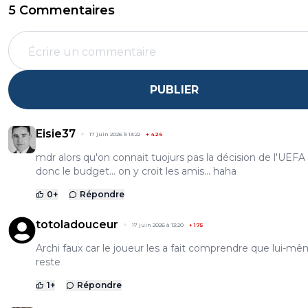
5 Commentaires
PUBLIER
Eisie37
17 juin 2026 à 13:22
+
426
mdr alors qu'on connait tuojurs pas la décision de l'UEFA
donc le budget... on y croit les amis... haha
0
+
Répondre
totoladouceur
17 juin 2026 à 13:20
+
175
Archi faux car le joueur les a fait comprendre que lui-m
reste
1
+
Répondre