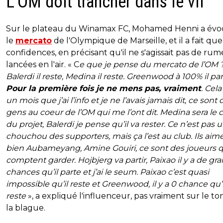
L'OM doit trancher dans le vif
Sur le plateau du Winamax FC, Mohamed Henni a év
le
mercato
de l'Olympique de Marseille, et il a fait qu
confidences, en précisant qu'il ne s'agissait pas de ru
lancées en l'air. « C
e que je pense du mercato de l’OM 
Balerdi il reste, Medina il reste. Greenwood à 100% il par
Pour la première fois je ne mens pas, vraiment
. Cela 
un mois que j’ai l’info et je ne l’avais jamais dit, ce sont 
gens au coeur de l’OM qui me l’ont dit. Medina sera le 
du projet, Balerdi je pense qu’il va rester. Ce n’est pas 
chouchou des supporters, mais ça l’est au club. Ils aim
bien Aubameyang, Amine Gouiri, ce sont des joueurs qu
comptent garder. Hojbjerg va partir, Paixao il y a de gr
chances qu’il parte et j’ai le seum. Paixao c’est quasi
impossible qu’il reste et Greenwood, il y a 0 chance qu’i
reste
», a expliqué l'influenceur, pas vraiment sur le to
la blague.