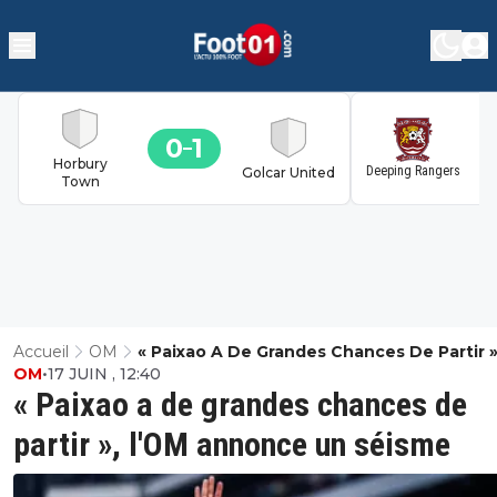
0
1
1
Horbury
Deeping Rangers
Golcar United
Town
Accueil
OM
« Paixao A De Grandes Chances De Partir »
OM
•
17 JUIN , 12:40
L'OM Annonce Un Séisme
« Paixao a de grandes chances de
partir », l'OM annonce un séisme