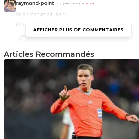
raymond-point
17 juin 2026 à 13:08
+
1438
Selon Mohamed Henni...
1
+
Répondre
AFFICHER PLUS DE COMMENTAIRES
Taurus.D
17 juin 2026 à 13:46
+
271
Fin de l'histoire ^^
Articles Recommandés
0
+
Répondre
saammm
17 juin 2026 à 13:01
+
544
C'est quoi cette émission ???
🫪
0
+
Répondre