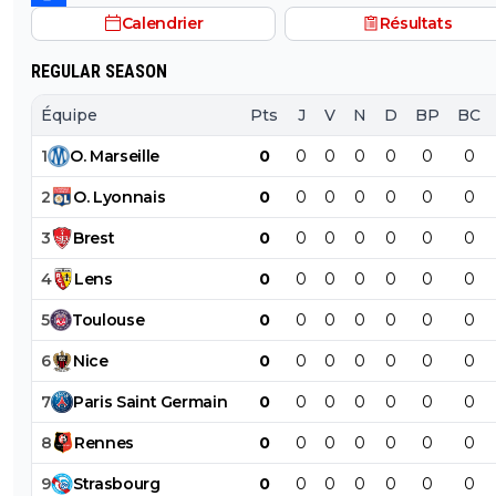
Calendrier
Résultats
REGULAR SEASON
Équipe
Pts
J
V
N
D
BP
BC
1
O
.
Marseille
0
0
0
0
0
0
0
2
O
.
Lyonnais
0
0
0
0
0
0
0
3
Brest
0
0
0
0
0
0
0
4
Lens
0
0
0
0
0
0
0
5
Toulouse
0
0
0
0
0
0
0
6
Nice
0
0
0
0
0
0
0
7
Paris
Saint
Germain
0
0
0
0
0
0
0
8
Rennes
0
0
0
0
0
0
0
9
Strasbourg
0
0
0
0
0
0
0