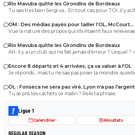
Rio Mavuba quitte les Girondins de Bordeaux
Tu sais tres bien Sergi va.... En tout cas, pour TOI , il y a
SEUL CLUB qui est parfait... Et qui QUOI QU IL ARRIVE 
OM : Des médias payés pour tailler l’OL, McCourt
sera JMAIS critiqué par toi..... Tu te rends compte que tu
accusé
Vue la nature des propos qui s'ils étaient faux releverai
seul a defendre mordicus le mec qui a faillit couler ton
la diffamation, je penses que c'est bien documenté et vé
mon pauvre vieux fou... tu t'en rends compte au moins
Rio Mavuba quitte les Girondins de Bordeaux
Ah... il y a un club qui ne fait jamais d'erreur ? Lequel ? 
Encore 8 départs et 4 arrivées, ça va valser à l'OL
Je réponds... mais tu ne sais pas poser la moindre questi
OL : Fonseca ne sera pas viré, Lyon n'a pas l'argen
le faire
Tu as pris tes cachets ce matin ? Relis ta phrase.
Ligue 1
Calendrier
Résultats
REGULAR SEASON