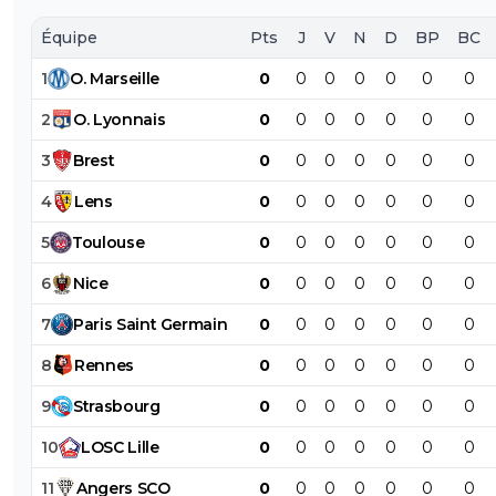
Équipe
Pts
J
V
N
D
BP
BC
1
O
.
Marseille
0
0
0
0
0
0
0
2
O
.
Lyonnais
0
0
0
0
0
0
0
3
Brest
0
0
0
0
0
0
0
4
Lens
0
0
0
0
0
0
0
5
Toulouse
0
0
0
0
0
0
0
6
Nice
0
0
0
0
0
0
0
7
Paris
Saint
Germain
0
0
0
0
0
0
0
8
Rennes
0
0
0
0
0
0
0
9
Strasbourg
0
0
0
0
0
0
0
10
LOSC
Lille
0
0
0
0
0
0
0
11
Angers
SCO
0
0
0
0
0
0
0