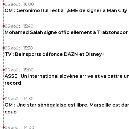
06 août , 16:00
OM : Geronimo Rulli est à 1,5ME de signer à Man City
06 août , 15:40
Mohamed Salah signe officiellement à Trabzonspor
06 août , 15:30
TV : Beinsports défonce DAZN et Disney+
06 août , 15:00
ASSE : Un international slovène arrive et va battre u
record
06 août , 14:30
OM : Une star sénégalaise est libre, Marseille est dan
coup
06 août , 14:00