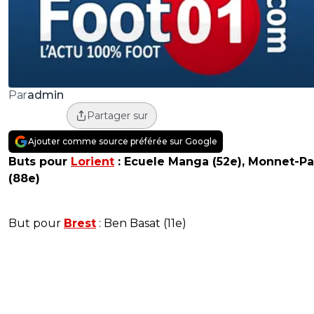
admin
Par
Partager sur
Ajouter comme source préférée sur Google
Buts pour
Lorient
: Ecuele Manga (52e), Monnet-P
(88e)
But pour
Brest
: Ben Basat (11e)