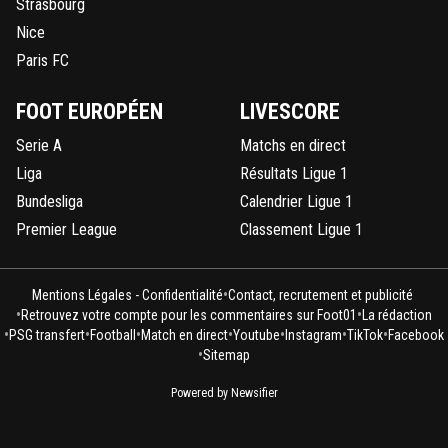
Strasbourg
Nice
Paris FC
FOOT EUROPÉEN
LIVESCORE
Serie A
Matchs en direct
Liga
Résultats Ligue 1
Bundesliga
Calendrier Ligue 1
Premier League
Classement Ligue 1
•
Mentions Légales - Confidentialité
Contact, recrutement et publicité
•
•
Retrouvez votre compte pour les commentaires sur Foot01
La rédaction
•
•
•
•
•
•
•
PSG transfert
Football
Match en direct
Youtube
Instagram
TikTok
Facebook
•
Sitemap
Powered by Newsifier