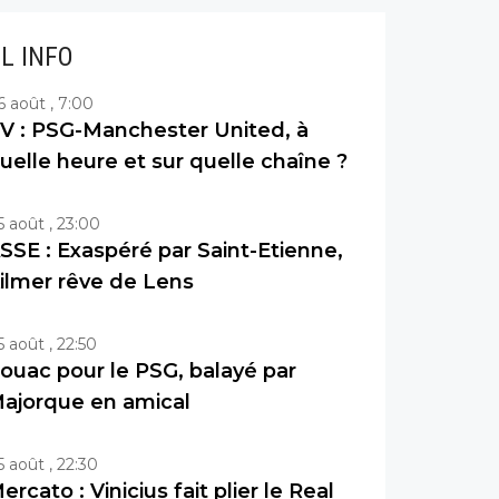
IL INFO
6 août , 7:00
V : PSG-Manchester United, à
uelle heure et sur quelle chaîne ?
5 août , 23:00
SSE : Exaspéré par Saint-Etienne,
ilmer rêve de Lens
5 août , 22:50
ouac pour le PSG, balayé par
ajorque en amical
5 août , 22:30
ercato : Vinicius fait plier le Real