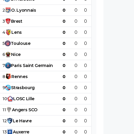
2
O
.
Lyonnais
0
0
0
0
0
0
3
Brest
0
0
0
0
0
0
4
Lens
0
0
0
0
0
0
5
Toulouse
0
0
0
0
0
0
6
Nice
0
0
0
0
0
0
7
Paris
Saint
Germain
0
0
0
0
0
0
8
Rennes
0
0
0
0
0
0
9
Strasbourg
0
0
0
0
0
0
10
LOSC
Lille
0
0
0
0
0
0
11
Angers
SCO
0
0
0
0
0
0
12
Le
Havre
0
0
0
0
0
0
13
Auxerre
0
0
0
0
0
0