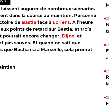
ogle
M
r laissent augurer de nombreux scénarios
ent dans la course au maintien. Personne
0
ictoire de
Bastia
face à
Lorient
. A l’heure
N
eux points de retard sur Bastia, et trois
t
ut pourrait encore changer.
Dijon
, et
nt pas sauvés. Et quand on sait que
0
s que Bastia ira à Marseille, cela promet
E
a
aintien
0
R
l
0
F