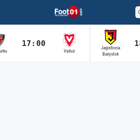
17:00
1
Jagiellonia
Turku
Vaduz
Białystok