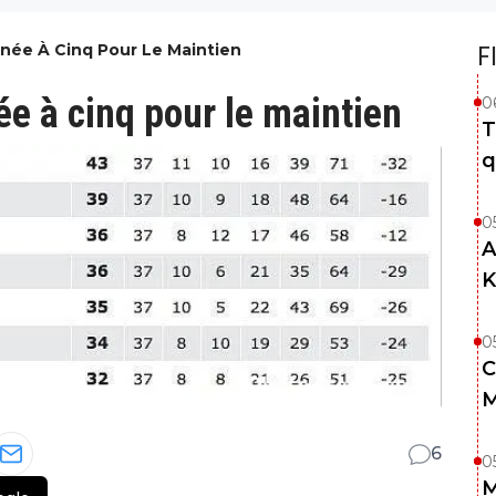
rnée À Cinq Pour Le Maintien
F
ée à cinq pour le maintien
0
T
q
0
A
K
0
C
M
6
0
M