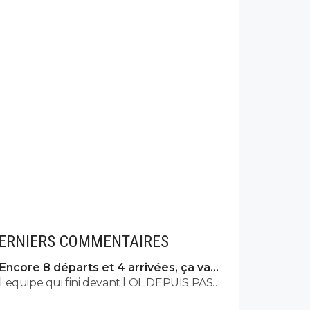
ERNIERS COMMENTAIRES
Encore 8 départs et 4 arrivées, ça va
valser à l'OL
l equipe qui fini devant l OL DEPUIS PAS
MAL DE TPS? lol. t es tro malin toi