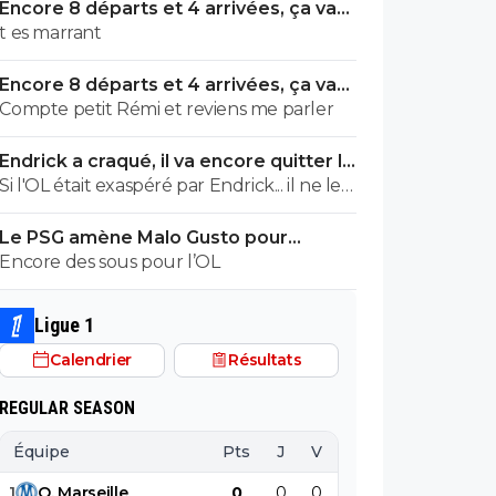
Encore 8 départs et 4 arrivées, ça va
valser à l'OL
t es marrant
Encore 8 départs et 4 arrivées, ça va
valser à l'OL
Compte petit Rémi et reviens me parler
Endrick a craqué, il va encore quitter le
Real
Si l'OL était exaspéré par Endrick... il ne le
suivrait pas de très près. Bref... Quand
Le PSG amène Malo Gusto pour
l'équipe sera complète... ce sera beaucoup
concurrencer Hakimi
Encore des sous pour l’OL
mieux.
Ligue 1
Calendrier
Résultats
REGULAR SEASON
Équipe
Pts
J
V
N
D
BP
B
1
O
.
Marseille
0
0
0
0
0
0