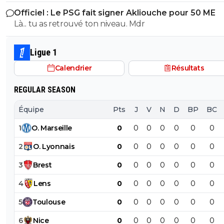
MONDIAL, l'OM est un top Club Français!
Officiel : Le PSG fait signer Akliouche pour 50 ME
Là... tu as retrouvé ton niveau. Mdr
Ligue 1
Calendrier
Résultats
REGULAR SEASON
Équipe
Pts
J
V
N
D
BP
BC
1
O
.
Marseille
0
0
0
0
0
0
0
2
O
.
Lyonnais
0
0
0
0
0
0
0
3
Brest
0
0
0
0
0
0
0
4
Lens
0
0
0
0
0
0
0
5
Toulouse
0
0
0
0
0
0
0
6
Nice
0
0
0
0
0
0
0