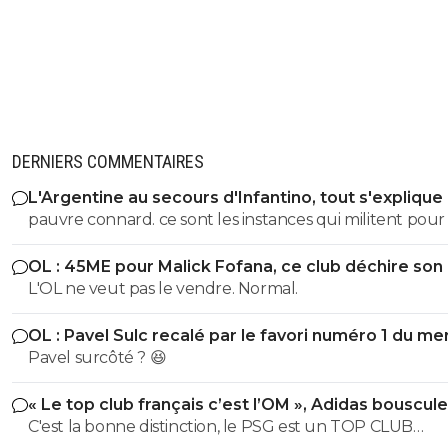
DERNIERS COMMENTAIRES
L'Argentine au secours d'Infantino, tout s'explique
pauvre connard. ce sont les instances qui militent pour lui.
alors evite de m insulter pauvre merde
OL : 45ME pour Malick Fofana, ce club déchire son 
L'OL ne veut pas le vendre. Normal.
OL : Pavel Sulc recalé par le favori numéro 1 du me
Pavel surcôté ? 😆
« Le top club français c’est l’OM », Adidas bouscule
PSG
C'est la bonne distinction, le PSG est un TOP CLUB