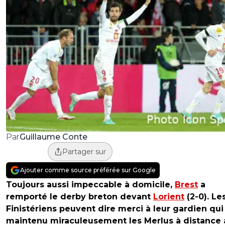
Guillaume Conte
Par
Partager sur
Ajouter comme source préférée sur Google
Toujours aussi impeccable à domicile,
Brest
a
remporté le derby breton devant
Lorient
(2-0). Le
Finistériens peuvent dire merci à leur gardien qui
maintenu miraculeusement les Merlus à distance 