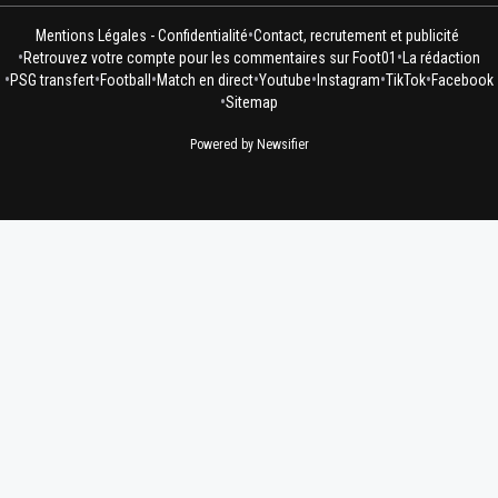
•
Mentions Légales - Confidentialité
Contact, recrutement et publicité
•
•
Retrouvez votre compte pour les commentaires sur Foot01
La rédaction
•
•
•
•
•
•
•
PSG transfert
Football
Match en direct
Youtube
Instagram
TikTok
Facebook
•
Sitemap
Powered by Newsifier